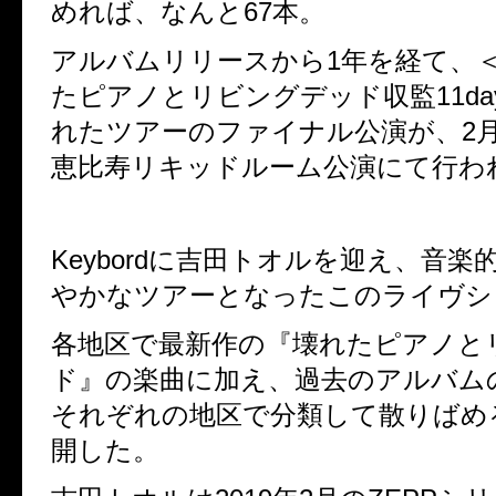
めれば、なんと
67
本。
アルバムリリースから
1
年を経て、
たピアノとリビングデッド収監
11d
れたツアーのファイナル公演が、
2
恵比寿リキッドルーム公演にて行わ
Keybord
に吉田トオルを迎え、音楽
やかなツアーとなったこのライヴシ
各地区で最新作の『壊れたピアノと
ド』の楽曲に加え、過去のアルバム
それぞれの地区で分類して散りばめ
開した。