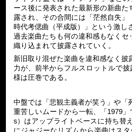
ース後に発表された最新形の新曲た
露され、その合間には「茫然自失」
時代考偲曲（平成版）」という激し
過去楽曲たちも何の違和感もなくセ
織り込まれて披露されていく。
新旧取り混ぜた楽曲を違和感なく披
力が、前半からフルスロットルで披
様は圧巻である。
中盤では「悲観主義者が笑う」や「
重苦しいムードから一転、「
1979
」
s
）はアップライトベースに持ち替
にジャジーなリズムから楽曲はスタ