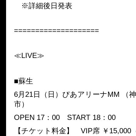
※詳細後日発表
====================
≪
LIVE
≫
■蘇生
6
月
21
日（日）ぴあアリーナ
MM
（
市）
OPEN 17
：
00
START 18
：
00
【チケット料金】
VIP
席 ￥
15,000