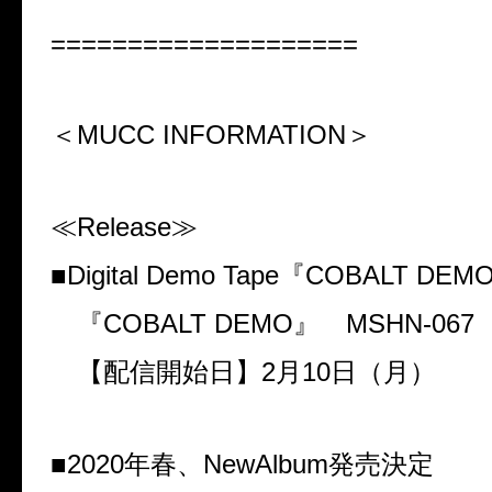
====================
＜
MUCC INFORMATION
＞
≪
Release
≫
■
Digital Demo Tape
『
COBALT DEM
『
COBALT DEMO
』
MSHN-067
【配信開始日】
2
月
10
日（月）
■
2020
年春、
NewAlbum
発売決定