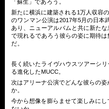
「蘇生」であろう。
新たに横浜に建築される
1
万人収容
のワンマン公演は
2017
年
5
月の日本
あり、ニューアルバムと共に新たな
で現れるであろう彼らの姿に期待は
だ。
長く続いたライヴハウスツアーシリ
る進化した
MUCC
。
次はアリーナ公演でどんな彼らの姿
か。
今から想像を膨らませて楽しみにし
ないか。