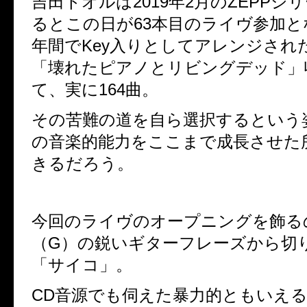
吉田トオルは
2019
年
2
月の
ZEPP
シリ
るとこの日が
63
本目のライヴ参加と
年間で
Key
入りとしてアレンジされ
「壊れたピアノとリビングデッド」
て、実に
164
曲。
その苦難の道を自ら選択するという
の音楽的能力をここまで成長させた
きるだろう。
今回のライヴのオープニングを飾る
（
G
）の鋭いギターフレーズから切
「サイコ」。
CD
音源でも伺えた暴力的ともいえ