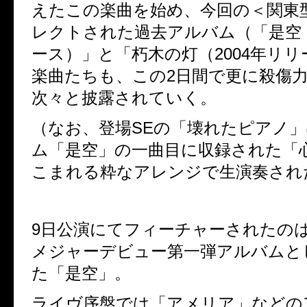
えたこの楽曲を始め、今回の＜関東
レクトされた過去アルバム（「是空
ース）」と「朽木の灯（
2004
年リリ
楽曲たちも、この
2
日間で更に殺傷
次々と披露されていく。
（なお、登場
SE
の「壊れたピアノ」
ム「是空」の一曲目に収録された「
こまれる粋なアレンジで生演奏され
9
日公演にてフィーチャーされたの
メジャーデビュー第一弾アルバムと
た「是空」。
ライヴ序盤では「アメリア」などの