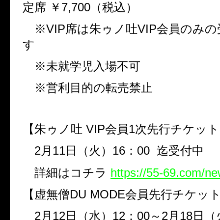
定席 ￥
7,700
（税込）
※
VIP
席は朱ゥノ吐
VIP
会員のみの
す
※未就学児入場不可
※営利目的の転売禁止
【朱ゥノ吐
VIP
会員
1
次先行チケット
2
月
11
日（火）
16
：
00
迄受付中
詳細はコチラ
https://55-69.com/n
【虚無僧
DU MODE
会員先行チケッ
2
月
12
日（水）
12
：
00
～
2
月
18
日（