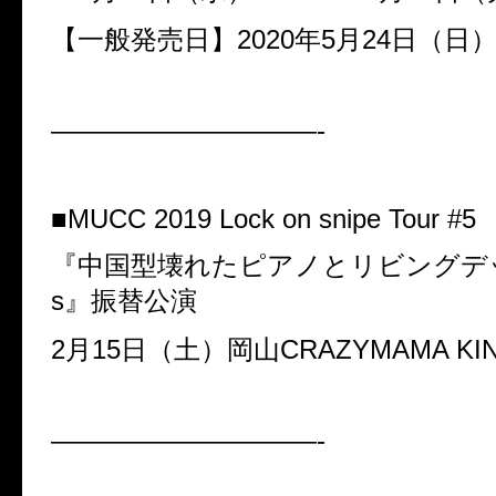
【一般発売日】
2020
年
5
月
24
日（日
——————————-
■
MUCC 2019 Lock on snipe Tour #5
『中国型壊れたピアノとリビングデ
s
』振替公演
2
月
15
日（土）岡山
CRAZYMAMA KI
——————————-