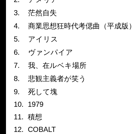
3.
茫然自失
4.
商業思想狂時代考偲曲（平成版
5.
アイリス
6.
ヴァンパイア
7.
我、在ルベキ場所
8.
悲観主義者が笑う
9.
死して塊
10.
1979
11.
積想
12.
COBALT