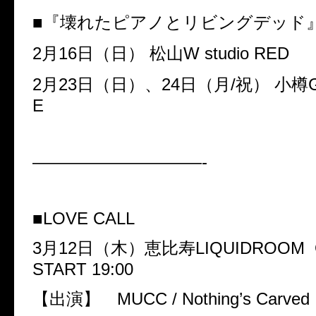
■『壊れたピアノとリビングデッド
2
月
16
日（日）
松山
W studio RED
2
月
23
日（日）、
24
日（月
/
祝）
小樽
E
——————————-
■
LOVE CALL
3
月
12
日（木）恵比寿
LIQUIDROOM O
START 19:00
【出演】
MUCC / Nothing’s Carved 