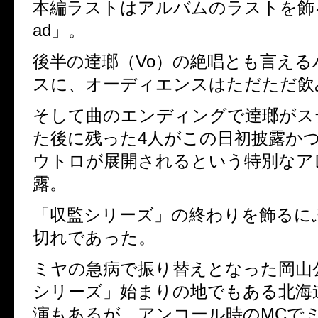
本編ラストはアルバムのラストを飾
ad
」。
後半の逹瑯（
Vo
）の絶唱とも言える
スに、オーディエンスはただただ飲
そして曲のエンディングで逹瑯がス
た後に残った
4
人がこの日初披露か
ウトロが展開されるという特別なア
露。
「収監シリーズ」の終わりを飾るに
切れであった。
ミヤの急病で振り替えとなった岡山
シリーズ」始まりの地でもある北海
演もあるが、アンコール時の
MC
で