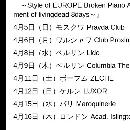
～
Style of EUROPE Broken Piano A
ment of livingdead 8days
～』
4
月
5
日（日）モスクワ
Pravda Club
4
月
6
日（月）ワルシャワ
Club Proxi
4
月
8
日（水）ベルリン
Lido
4
月
9
日（木）ベルリン
Columbia The
4
月
11
日（土）ボーフム
ZECHE
4
月
12
日（日）ケルン
LUXOR
4
月
15
日（水）パリ
Maroquinerie
4
月
16
日（木）ロンドン
Acad. Islingt