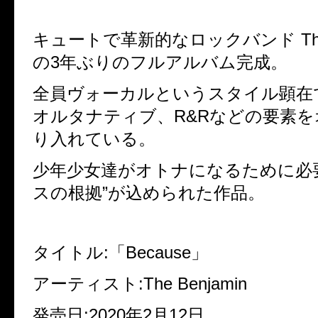
キュートで革新的なロックバンド
Th
の
3
年ぶりのフルアルバム完成。
全員ヴォーカルというスタイル顕在
オルタナティブ、
R&R
などの要素を
り入れている。
少年少女達がオトナになるために必
スの根拠
”
が込められた作品。
タイトル
:
「
Because
」
アーティスト
:The Benjamin
発売日
:2020
年
2
月
12
日