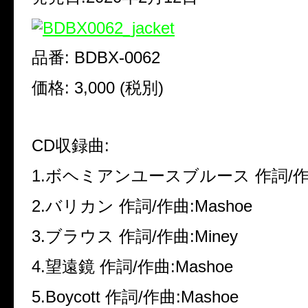
品番
: BDBX-0062
価格
: 3,000 (
税別
)
CD
収録曲
:
1.
ボヘミアンユースブルース 作詞
/
2.
バリカン
作詞
/
作曲
:Mashoe
3.
ブラウス
作詞
/
作曲
:Miney
4.
望遠鏡
作詞
/
作曲
:Mashoe
5.Boycott
作詞
/
作曲
:Mashoe