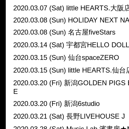
2020.03.07 (Sat) little HEARTS.
大阪
2020.03.08 (Sun) HOLIDAY NEXT 
2020.03.08 (Sun)
名古屋
fiveStars
2020.03.14 (Sat)
宇都宮
HELLO DOL
2020.03.15 (Sun)
仙台
spaceZERO
2020.03.15 (Sun) little HEARTS.
仙台
2020.03.20 (Fri)
新潟
GOLDEN PIGS 
E
2020.03.20 (Fri)
新潟
6studio
2020.03.21 (Sat)
長野
LIVEHOUSE J
2020.03.28 (Sat) Music Lab.
濱書房★