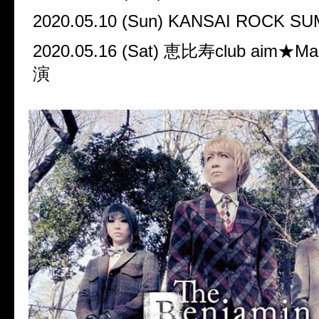
2020.05.10 (Sun) KANSAI ROCK SU
2020.05.16 (Sat)
恵比寿
club aim
★
Ma
演