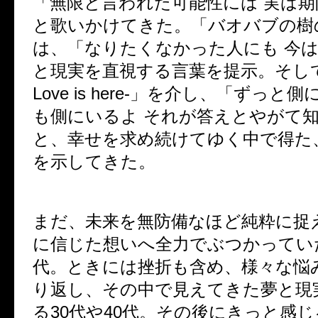
「無限と言われた可能性には 実は
と歌いかけてきた。「バオバブの樹
は、「なりたくなかった人にも 今
と現実を直視する言葉を提示。そして「B
Love is here-」を介し、「ずっと
も側にいるよ それが答えとやがて
と、幸せを求め続けてゆく中で得た
を示してきた。
まだ、未来を無防備なほど純粋に捉
に信じた想いへ全力でぶつかっていた
代。ときには挫折も含め、様々な悩
り返し、その中で見えてきた夢と現
る30代や40代。その後にきっと感