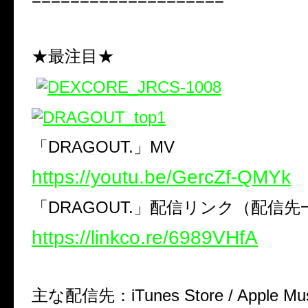
★最注目★
「DRAGOUT.」MV
https://youtu.be/GercZf-QMYk
「DRAGOUT.」配信リンク（配信先
https://linkco.re/6989VHfA
主な配信先：iTunes Store / Apple Music 