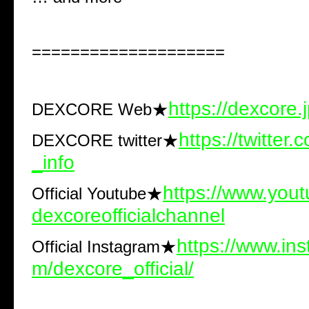
====================
https://dexcore.j
DEXCORE Web★
https://twitter
DEXCORE twitter★
_info
https://www.you
Official Youtube★
dexcoreofficialchannel
https://www.in
Official Instagram★
m/dexcore_official/