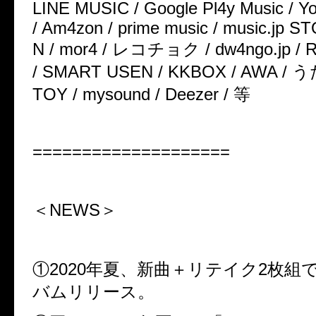
LINE MUSIC / Google Pl4y Music / Y
/ Am4zon / prime music / music.jp 
N / mor4 / レコチョク / dw4ngo.jp / R
/ SMART USEN / KKBOX / AWA /
TOY / mysound / Deezer / 等
====================
＜NEWS＞
①2020年夏、新曲＋リテイク2枚組で
バムリリース。