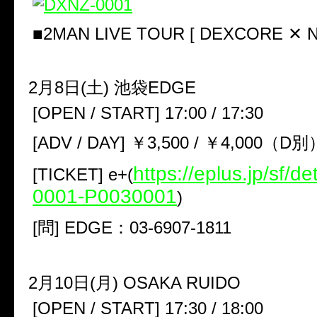
■2MAN LIVE TOUR [ DEXCORE ✕ N
2月8日(土) 池袋EDGE
[OPEN / START] 17:00 / 17:30
[ADV / DAY] ￥3,500 / ￥4,000（D別
https://eplus.jp/sf/d
[TICKET] e+(
0001-P0030001
)
[問] EDGE：03-6907-1811
2月10日(月) OSAKA RUIDO
[OPEN / START] 17:30 / 18:00