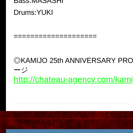
Bass:MASASHI
Drums:YUKI
====================
◎KAMIJO 25th ANNIVERSARY P
ージ
http://chateau-agency.com/kami