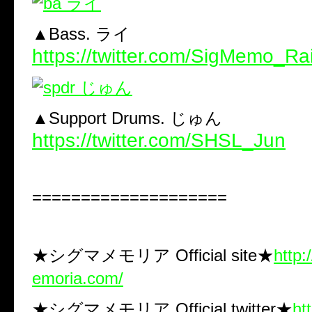
▲Bass. ライ
https://twitter.com/SigMemo_Ra
▲Support Drums. じゅん
https://twitter.com/SHSL_Jun
====================
★シグマメモリア Official site★
http
emoria.com/
★シグマメモリア Official twitter★
htt