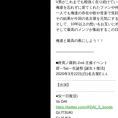
V系がこれまでも根強く在り続けて
俺達を忘れずに居てくれたファンや
一人でも俺達の存在や歌や音楽で笑
その結果が今回の名古屋を元気にす
そして、10年以上の想いをお互いに持っ
そして最高のメンツが集結するこの
俺達と最高の夜にしよう！！
——————————-
■終焉ノ羅刹-2nd-主催イベント
砦～Sai～生誕祭 [誕生ト復活]
2020年3月22日(日)名古屋E.L.L
…………………………………………
【出演】
…………………………………………
●S(一日復活)
Vo:DAI
https://twitter.com/@DAI_S_bonds
Gt:ITSUKI