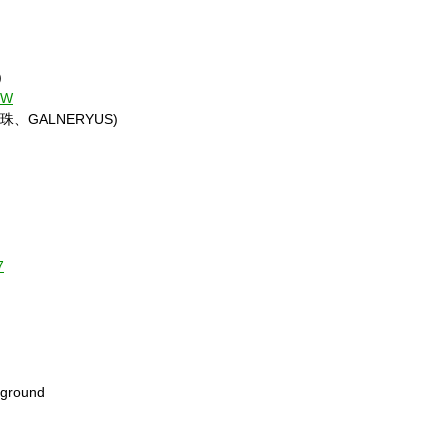
)
OW
猫曼珠、GALNERYUS)
7
ground