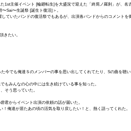
催された1st主催イベント [輪廻転生]を大盛況で迎えた「終焉ノ羅刹」が
〜Sai〜生誕祭 [誕生ト復活]＞。
躍していたバンドの復活祭でもあるが、出演各バンドからのコメントを
覧頂きたい。
った今でも俺達Ｓのメンバーの事を思い出してくれてたり、Sの曲を聴
れでもみんなの心の中には生き続けている事を知った。
と、そう思っていた。
の砦君からイベント出演の依頼の話が届いた。
たい！俺達が居たあの頃の活気を取り戻したい！と、熱く語ってくれた。