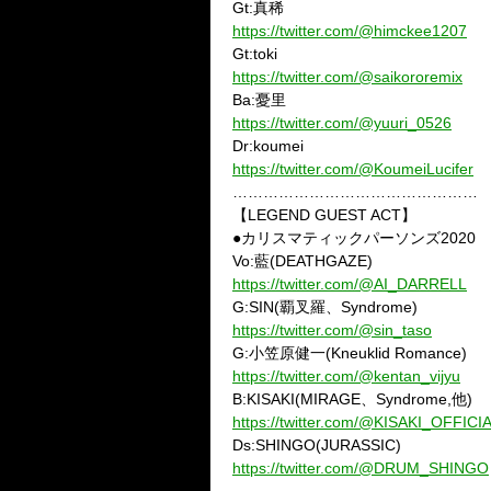
Gt:真稀
https://twitter.com/@himckee1207
Gt:toki
https://twitter.com/@saikororemix
Ba:憂里
https://twitter.com/@yuuri_0526
Dr:koumei
https://twitter.com/@KoumeiLucifer
…………………………………………
【LEGEND GUEST ACT】
●カリスマティックパーソンズ2020
Vo:藍(DEATHGAZE)
https://twitter.com/@AI_DARRELL
G:SIN(覇叉羅、Syndrome)
https://twitter.com/@sin_taso
G:小笠原健一(Kneuklid Romance)
https://twitter.com/@kentan_vijyu
B:KISAKI(MIRAGE、Syndrome,他)
https://twitter.com/@KISAKI_OFFICI
Ds:SHINGO(JURASSIC)
https://twitter.com/@DRUM_SHINGO