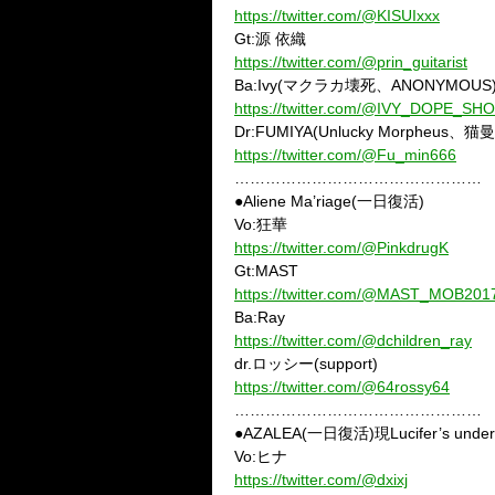
https://twitter.com/@KISUIxxx
Gt:源 依織
https://twitter.com/@prin_guitarist
Ba:Ivy(マクラカ壊死、ANONYMOUS
https://twitter.com/@IVY_DOPE_SH
Dr:FUMIYA(Unlucky Morpheus、
https://twitter.com/@Fu_min666
…………………………………………
●Aliene Ma’riage(一日復活)
Vo:狂華
https://twitter.com/@PinkdrugK
Gt:MAST
https://twitter.com/@MAST_MOB201
Ba:Ray
https://twitter.com/@dchildren_ray
dr.ロッシー(support)
https://twitter.com/@64rossy64
…………………………………………
●AZALEA(一日復活)現Lucifer’s under
Vo:ヒナ
https://twitter.com/@dxixj