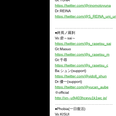
Gt:YUNA
https://twitter.com/@rinomotoyuna
Dr:REINA
https://twitter.com/@S_REINA_uni_un
…………………………………………
●終焉ノ羅刹
Vo:砦～sai～
https://twitter.com/@s_rasetsu_sai
Gt:Masuo
https://twitter.com/@s_rasetsu_m
Gt:千尋
https://twitter.com/@s_rasetsu_c
Ba:シュン(support)
https://twitter.com/@vidoll_shun
Dr:優一(support)
https://twitter.com/@yucan_aube
※official
http://xn--u9j403hcevu1k1wc.jp/
…………………………………………
●Phobia(一日復活)
Vo:KISUI