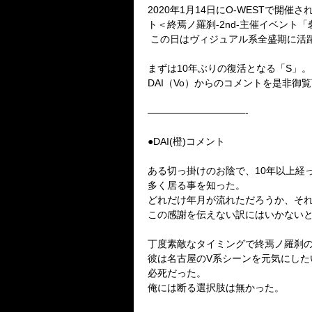
2020年1月14日にO-WESTで開
ト＜終焉ノ羅刹-2nd-主催イベント「砦
この日はヴィジュアル系全盛期に活
まずは10年ぶりの復活となる「S」。
DAI（Vo）からのコメントを是非御
——————————-
●DAI(橙)コメント
ある切っ掛けのお陰で、10年以上経
多く居る事を知った。
どれだけ年月が流れただろうか、そ
この感謝を伝えない訳にはいかない
丁度素敵なタイミングで終焉ノ羅刹
彼は名古屋のV系シーンを元気にし
必死だった。
俺には断る選択肢は無かった。