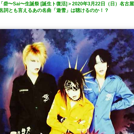
「砦〜Sai〜生誕祭 [誕生ト復活]＞2020年3月22日（日）名古
代名詞とも言えるあの名曲「遊雪」は聴けるのか！？