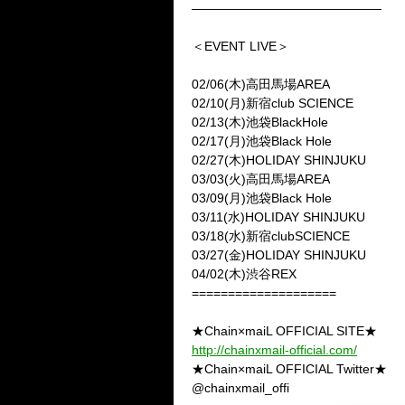
———————————————
＜EVENT LIVE＞
02/06(木)高田馬場AREA
02/10(月)新宿club SCIENCE
02/13(木)池袋BlackHole
02/17(月)池袋Black Hole
02/27(木)HOLIDAY SHINJUKU
03/03(火)高田馬場AREA
03/09(月)池袋Black Hole
03/11(水)HOLIDAY SHINJUKU
03/18(水)新宿clubSCIENCE
03/27(金)HOLIDAY SHINJUKU
04/02(木)渋谷REX
====================
★Chain×maiL OFFICIAL SITE★
http://chainxmail-official.com/
★Chain×maiL OFFICIAL Twitter★
@chainxmail_offi