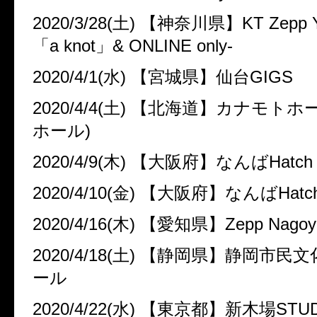
2020/3/28(
土
)
【神奈川県】
KT Zepp 
「
a knot
」
& ONLINE only-
2020/4/1(
水
)
【宮城県】仙台
GIGS
2020/4/4(
土
)
【北海道】カナモトホ
ホール
)
2020/4/9(
木
)
【大阪府】なんば
Hatch
2020/4/10(
金
)
【大阪府】なんば
Hatc
2020/4/16(
木
)
【愛知県】
Zepp Nagoy
2020/4/18(
土
)
【静岡県】静岡市民文
ール
2020/4/22(
水
)
【東京都】新木場
STU