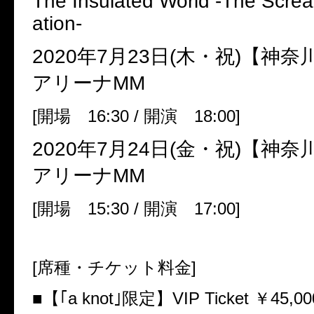
The Insulated World -The Screa
ation-
2020
年
7
月
23
日
(
木・祝
)
【神奈
アリーナ
MM
[
開場
16:30 /
開演
18:00]
2020
年
7
月
24
日
(
金・祝
)
【神奈
アリーナ
MM
[
開場
15:30 /
開演
17:00]
[
席種・チケット料金
]
■【｢
a knot
｣限定】
VIP Ticket
￥
45,00