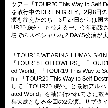
ツアー「
TOUR20 This Way to Self-De
を敢行中の
DIR EN GREY
。
2
月
8
日の
演を終えたのち、
3
月
27
日からは国
UR20
疎外」も控える中、今年新設
場でのスペシャルな
2 DAYS
公演が
「
TOUR18 WEARING HUMAN SKIN
「
TOUR18 FOLLOWERS
」「
TOUR19
ed World
」「
TOUR19 This Way to Sel
n
」「
TOUR20 This Way to Self-Destr
して「
TOUR20
疎外」と最新アルバ
ated World
』を軸に行われてきた数
集大成となる今回の
2
公演。サブタ