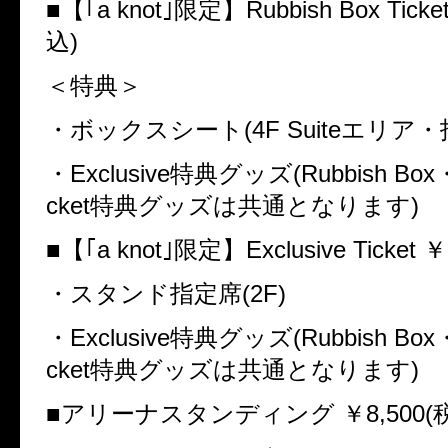
■【｢
a knot
｣限定】
Rubbish Box Ticke
込
)
＜特典＞
・ボックスシート
(4F Suite
エリア・
・
Exclusive
特典グッズ
(Rubbish Box
cket
特典グッズは共通となります
)
■【｢
a knot
｣限定】
Exclusive Ticket
￥
・スタンド指定席
(2F)
・
Exclusive
特典グッズ
(Rubbish Box
cket
特典グッズは共通となります
)
■アリーナスタンディング ￥
8,500(