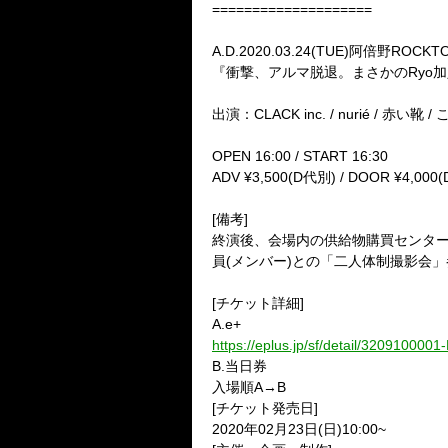
====================
A.D.2020.03.24(TUE)阿倍野ROCKT
『衝撃、アルマ脱退。まさかのRyo
出演：CLACK inc. / nurié / 赤い靴 / 
OPEN 16:00 / START 16:30
ADV ¥3,500(D代別) / DOOR ¥4,000
[備考]
終演後、会場内の供給物購買センターに
員(メンバー)との「二人体制撮影会
[チケット詳細]
A.e+
https://eplus.jp/sf/detail/32091000
B.当日券
入場順A→B
[チケット発売日]
2020年02月23日(日)10:00~