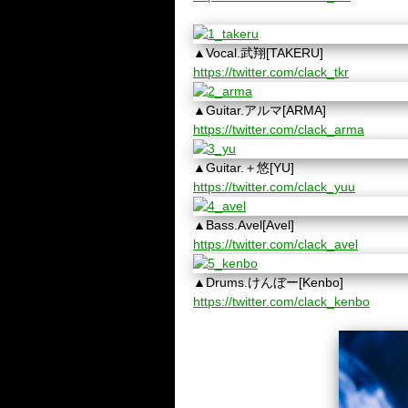
▲Vocal.武翔[TAKERU]
https://twitter.com/clack_tkr
▲Guitar.アルマ[ARMA]
https://twitter.com/clack_arma
▲Guitar.＋悠[YU]
https://twitter.com/clack_yuu
▲Bass.Avel[Avel]
https://twitter.com/clack_avel
▲Drums.けんぼー[Kenbo]
https://twitter.com/clack_kenbo