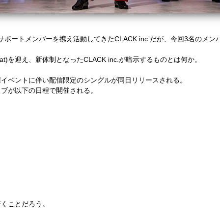
にサポートメンバーを携え活動してきた
CLACK inc.
だが、今回
3
名のメン
at
)を迎え、新体制となった
CLACK inc.
が暗示するものとは何か。
催イベントに伴い配信限定のシングルが同日リリースされる。
イブが以下の日程で開催される。
行くことだろう。