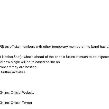
R
])
as official members with other temporary members
,
the band has a
d Kenbo
(
Beat
),
what
’
s ahead of the band
’
s future is much to be expect
d new single will be released online on
oncert they are hosting.
urther activities.
K inc. Official Website
 inc. Official Twitter