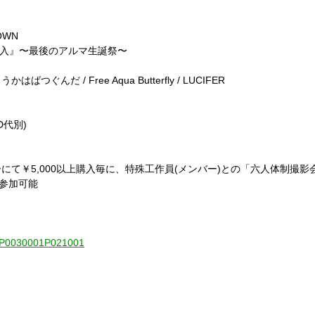
OWN
加入』〜最後のアルマ生誕祭〜
こうかはばつぐんだ / Free Aqua Butterfly / LUCIFER
(D代別)
て￥5,000以上購入毎に、特殊工作員(メンバー)との「六人体制撮影会
」参加可能
01-P0030001P021001