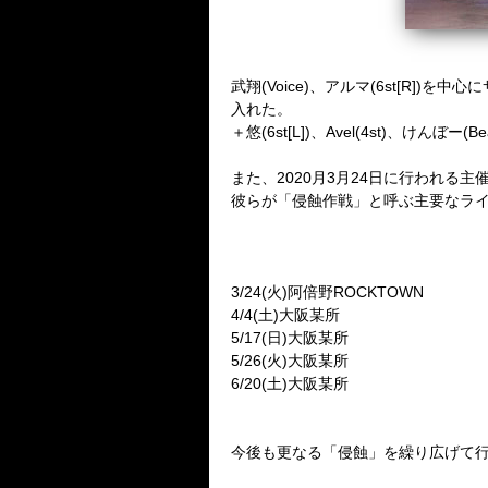
武翔(
Voice
)、アルマ(
6st
[
R
])を中心
入れた。
＋悠(
6st
[
L
])、
Avel
(
4st
)、けんぼー(
Be
また、
2020
月
3
月
24
日に行われる主
彼らが「侵蝕作戦」と呼ぶ主要なラ
3/24
(火)阿倍野
ROCKTOWN
4/4
(土)大阪某所
5/17
(日)大阪某所
5/26
(火)大阪某所
6/20
(土)大阪某所
今後も更なる「侵蝕」を繰り広げて