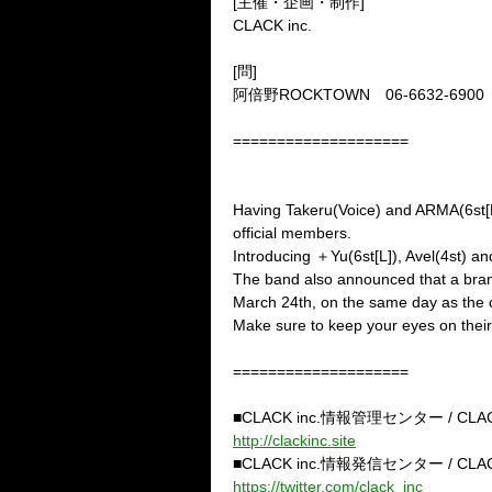
[主催・企画・制作]
CLACK inc.
[問]
阿倍野ROCKTOWN 06-6632-6900
====================
Having Takeru
(
Voice
)
and ARMA
(
6st
[
official members.
Introducing
＋
Yu
(
6st
[
L
]),
Avel
(
4st
)
an
The band also announced that a bran
March
24th, on the same day as the c
Make sure to keep your eyes on their f
====================
■CLACK inc.
情報管理センター
/ CLAC
http://clackinc.site
■CLACK inc.
情報発信センター
/ CLACK
https://twitter.com/clack_inc