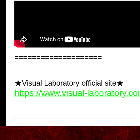
====================
★Visual Laboratory official site★
https://www.visual-laboratory.c