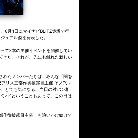
ス。
6
月
4
日にマイナビ
BLITZ
赤坂で行
ィジュアル姿を発表した。
持って
3
本の主催イベントを開催してい
てきた。それが、先にも触れた新しい
されたメンバーたちは、みんな「闇を
アリス三部作御披露目主催 そノ弐～
か、とても気になる。当日の対バン相
バンドということもあって、この日は
部作御披露目主催」も追いかけ続けて