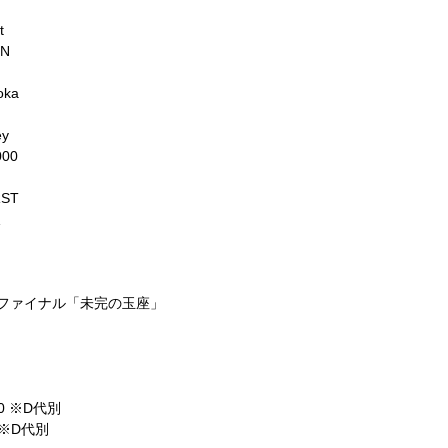
t
ON
ioka
ey
000
RST
坂
ファイナル「未完の玉座」
00
※
D
代別
※
D
代別