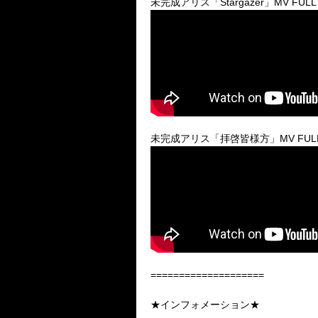
未完成アリス「
Stargazer
」
MV FULL
未完成アリス「拝啓皆様方」
MV FUL
====================
★インフォメーション★