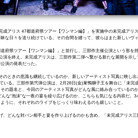
完成アリス
47
都道府県ツアー【ワンマン編】」を実施中の未完成アリ
三昧な日々を送り続けている。その合間を縫って、彼らはまた新しいヴ
都道府県ツアー【ワンマン編】」と並行し、三部作主催公演という形を
公演を終え、未完成アリスは、三部作第二弾へ繋がる新たな展開を示し
催公演の発表だった。
そのときの意識も継続しているのか、新しいアーティスト写真に映し出
ている。三部作第弐弾公演は、
2
月
28
日
(
金
)
巣鴨獅子王を舞台に「未完成
。その題名と、今回のアーティスト写真がどんな風に絡み合っているの
どんな
“
泡沫
“
な一夜の宴を繰り広げるのか、こちらも気になる内容だ。
3
るように、それぞれのライブをじっくり味わえるのも嬉しいこと。
げ、どんな対バン相手と宴を作り上げるのかも含め、「未完成アリス三