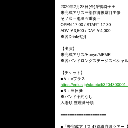
2020
年
2
月
28
日
(
金
)
巣鴨獅子王
未完成アリス三部作御披露目主催
そノ弐～泡沫五重奏～
OPEN 17:00 / START 17:30
ADV
￥
3,500 / DAY
￥
4,000
※
各
Drink
代別
【出演】
未完成アリス
/Hueye/MEME
※
各バンドロングステージスペシャ
【チケット】
■
Ａ：
e
プラス
https://eplus.jp/sf/detail/320430000
■
Ｂ：当日券
※
バンド予約なし
入場順
:
整理番号順
====================
■「未完成アリス
47
都道府県ツアー