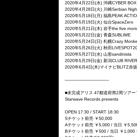
2020
年
4
月
22
日
(
水
)
沖縄
CYBER BOX
2020
年
4
月
28
日
(
火
)
川崎
Serbian Nigh
2020
年
5
月
18
日
(
月
)
福島
PEAK ACTI
2020
年
5
月
19
日
(
火
)
仙台
SpaceZero
2020
年
5
月
21
日
(
木
)
岩手
the five mor
2020
年
5
月
22
日
(
金
)
青森
SUBLIME
2020
年
5
月
24
日
(
日
)
札幌
Crazy Monk
2020
年
5
月
26
日
(
火
)
秋田
LIVESPOT2
2020
年
5
月
27
日
(
水
)
山形
sandinista
2020
年
5
月
29
日
(
金
)
新潟
CLUB RIVE
2020
年
6
月
4
日
(
木
)
マイナビ
BLITZ
赤
——————————-
■未完成アリス
47
都道府県
2
周ツアー
Starwave Records presents
OPEN 17:30 / START 18:30
S
チケット前売
￥
50,000
A
チケット前売
￥
5,000 /
当日
￥
5,5
B
チケット前売
￥
500 /
当日
￥
1,000