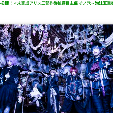
公開！＜未完成アリス三部作御披露目主催 そノ弐～泡沫五重奏～