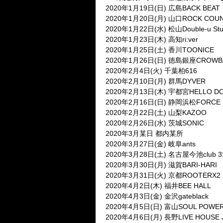
2020
年
1
月
19
日
(
日
)
広島
BACK BEAT
2020
年
1
月
20
日
(
月
)
山口
ROCK COU
2020
年
1
月
22
日
(
水
)
松山
Double-u Stu
2020
年
1
月
23
日
(
木
)
高知
ri:ver
2020
年
1
月
25
日
(
土
)
香川
TOONICE
2020
年
1
月
26
日
(
日
)
徳島銀座
CROWB
2020
年
2
月
4
日
(
火
)
千葉柏
616
2020
年
2
月
10
日
(
月
)
群馬
DYVER
2020
年
2
月
13
日
(
木
)
宇都宮
HELLO D
2020
年
2
月
16
日
(
日
)
静岡浜松
FORCE
2020
年
2
月
22
日
(
土
)
山梨
KAZOO
2020
年
2
月
26
日
(
水
)
茨城
SONIC
2020
年
3
月某日 都内某所
2020
年
3
月
27
日
(
金
)
岐阜
ants
2020
年
3
月
28
日
(
土
)
名古屋今池
club 3
2020
年
3
月
30
日
(
月
)
滋賀
BARI-HARI
2020
年
3
月
31
日
(
火
)
京都
ROOTERX2
2020
年
4
月
2
日
(
木
)
福井
BEE HALL
2020
年
4
月
3
日
(
金
)
金沢
gateblack
2020
年
4
月
5
日
(
日
)
富山
SOUL POWE
2020
年
4
月
6
日
(
月
)
長野
LIVE HOUSE 