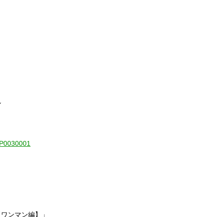
ル
1-P0030001
【ワンマン編】」