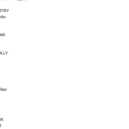
NTRY
dio
AR
OLLY
Star
RK
J