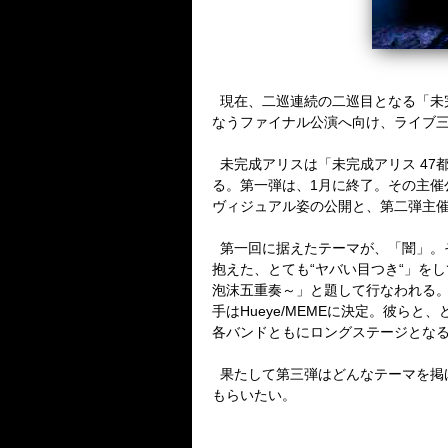
現在、二巡連続の二巡目となる「未
なうファイナル公演へ向け、ライブ
未完成アリスは「未完成アリス
47
る。第一弾は、
1
月に終了。その主催
ヴィジュアル姿の公開と、第二弾主
第一回に据えたテーマが、「闇」。
抱えた、とても
“
ヤバい目つき
“
」をし
泡沫五重奏～」と題して行なわれる
手は
Hueye/MEME
に決定。彼らと、
各バンドともにロングステージとな
果たして第三弾はどんなテーマを掲
もらいたい。