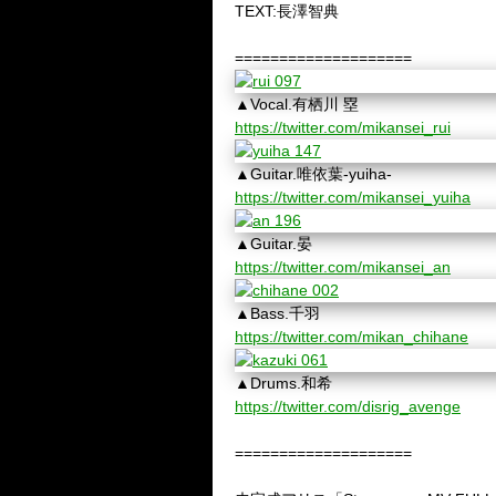
TEXT:
長澤智典
====================
▲Vocal.有栖川 塁
https://twitter.com/mikansei_rui
▲Guitar.唯依葉-yuiha-
https://twitter.com/mikansei_yuiha
▲Guitar.晏
https://twitter.com/mikansei_an
▲Bass.千羽
https://twitter.com/mikan_chihane
▲Drums.和希
https://twitter.com/disrig_avenge
====================