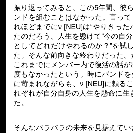
振り返ってみると、この
5
年間、彼
ンドを組むことはなかった。言って
れほどまでに
ν [NEU]
は
“
やりきった
たのだろう。人生を懸けて
“
今の自
としてどれだけやれるのか？
”
を試
た。そんな前向きな終わりだった。
これまでにメンバー内で復活の話が
度もなかったという。時にバンドを
に苛まれながらも、
ν [NEU]
に頼る
れぞれが自分自身の人生を懸命に生
た。
そんなバラバラの未来を見据えてい