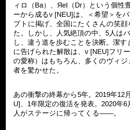
ィロ（
Ba
）、
ЯeI
（
Dr
）という個性
ーから成る
ν [NEU]
は、＜希望＞を
プトに掲げ、全国にたくさんの笑顔
た。しかし、人気絶頂の中、
5
人は
し、違う道を歩むことを決断。潔す
に告げられた解散は、
ν [NEU]
フリ
の愛称）はもちろん、多くのヴィジ
者を驚かせた。
あの衝撃の終幕から
5
年。
2019
年
12
U]
、
1
年限定の復活を発表。
2020
年
6
人がステージに帰ってくる――。