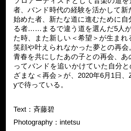
ソロアーティストとして音楽の道を
者、バンド時代の経験を活かして新
始めた者、新たな道に進むために自
る者
……
まるで違う道を選んだ
5
人
た時、また新しい＜希望＞が生まれ
笑顔や叶えられなかった夢との再会
青春を共にしたあの子との再会、あ
ってバンドを追いかけていた自分と
ざまな＜再会＞が、
2020
年
6
月
1
日、
y
で待っている。
Text
：斉藤碧
Photography
：
intetsu