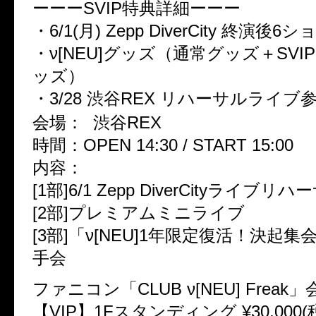
ーーーSVIP特典詳細ーーー
・6/1(月) Zepp DiverCity 終演後
・ν[NEU]グッズ（通常グッズ＋SV
ッズ）
・3/28 渋谷REX リハーサルライブ
会場： 渋谷REX
時間：OPEN 14:30 / START 15:00
内容：
[1部]6/1 Zepp DiverCityライブ
[2部]プレミアムミニライブ
[3部]「ν[NEU]1年限定復活！決起
手会
ファニコン「CLUB ν[NEU] Frea
【VIP】1Fスタンディング ¥30,000(