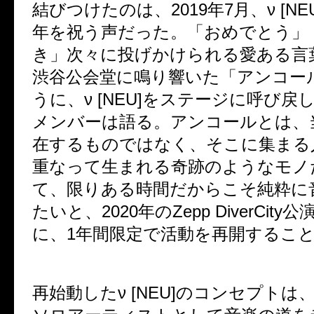
結びつけたのは、
2019
年
7
月、
ν [NE
年を祝う声だった。「おめでとう」
き」次々に投げかけられる愛ある言
渋谷公会堂に鳴り響いた「アンコー
うに、
ν [NEU]
をステージに呼び戻
メンバーは語る。アンコールとは、
在するものではなく、そこに集まる
重なって生まれる奇跡のようなモノ
て、限りある時間だからこそ純粋に
たいと、
2020
年の
Zepp DiverCity
公
に、
1
年間限定で活動を再開するこ
再始動した
ν [NEU]
のコンセプトは、