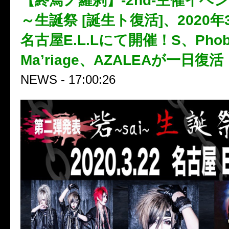
【終焉ノ羅刹】-2nd-主催イベン
～生誕祭 [誕生ト復活]、2020年3
名古屋E.L.Lにて開催！S、Phobi
Ma’riage、AZALEAが一日復活
NEWS - 17:00:26