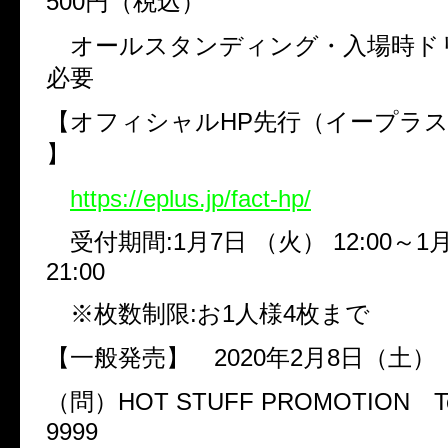
500
円（税込）
オールスタンディング・入場時ド
必要
【オフィシャル
HP
先行（イープラス
】
https://eplus.jp/fact-hp/
受付期間
:1
月
7
日
（火）
12:00
～
1
21:00
※枚数制限
:
お
1
人様
4
枚まで
【一般発売】
2020
年
2
月
8
日（土）
（問）
HOT STUFF PROMOTION
T
9999