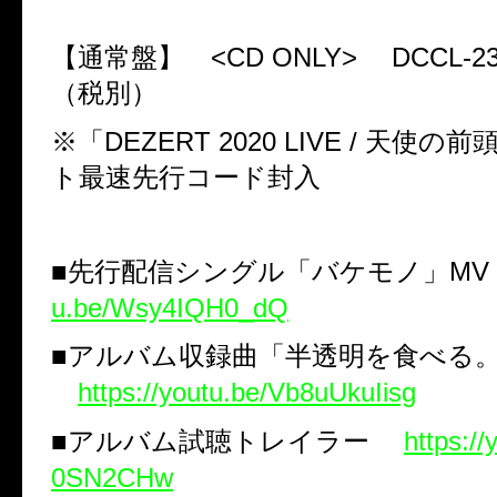
【通常盤】
<CD ONLY>
DCCL-2
（税別）
※「
DEZERT 2020 LIVE /
天使の前
ト最速先行コード封入
■先行配信シングル「バケモノ」
MV
u.be/Wsy4IQH0_dQ
■アルバム収録曲「半透明を食べる
https://youtu.be/Vb8uUkuIisg
■アルバム試聴トレイラー
https:/
0SN2CHw