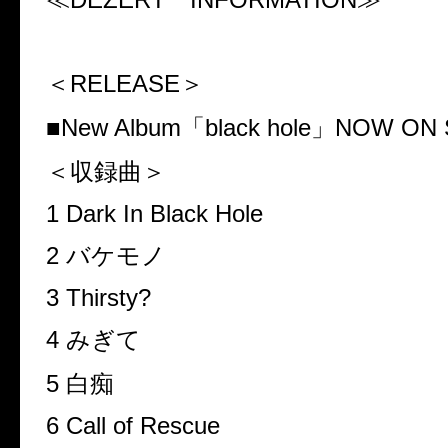
＜
RELEASE
＞
■
New Album
「
black hole
」
NOW ON 
＜収録曲＞
1 Dark In Black Hole
2
バケモノ
3 Thirsty?
4
みぎて
5
白痴
6 Call of Rescue