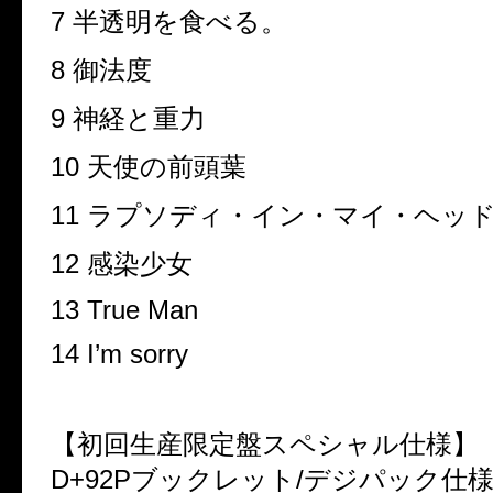
7
半透明を食べる。
8
御法度
9
神経と重力
10
天使の前頭葉
11
ラプソディ・イン・マイ・ヘッ
12
感染少女
13 True Man
14 I’m sorry
【初回生産限定盤スペシャル仕様
D+92P
ブックレット
/
デジパック仕