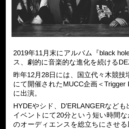
2019
年
11
月末にアルバム『
black hol
ス、
劇的に音楽的な進化を続ける
DE
昨年12
月
28
日には、国立代々木競技
にて開催された
MUCC
企画＜Trigger 
に出演。
HYDE
やシド、
D’ERLANGER
なども
イベント
にて
20
分という短い時間な
のオーディエンスを総立ちにさせる