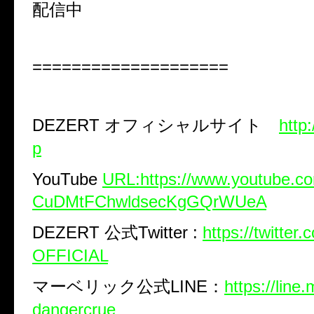
配信中
====================
DEZERT
オフィシャルサイト
http
p
YouTube
URL:https://www.youtube.c
CuDMtFChwldsecKgGQrWUeA
DEZERT
公式
Twitter :
https://twitte
OFFICIAL
マーベリック公式
LINE
：
https://line
dangercrue