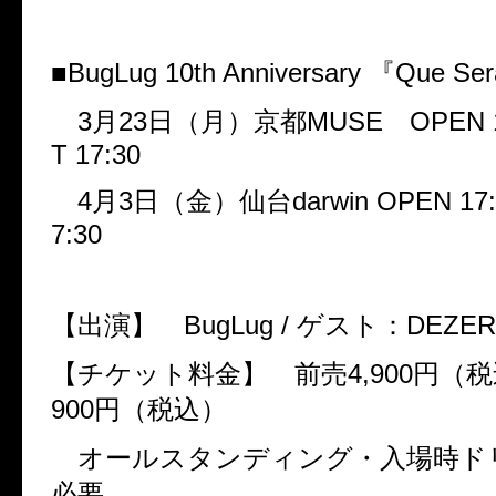
■
BugLug 10th Anniversary
『
Que Ser
3
月
23
日（月）京都
MUSE
OPEN 1
T 17:30
4
月
3
日（金）仙台
darwin OPEN 17:
7:30
【出演】
BugLug /
ゲスト：
DEZER
【チケット料金】 前売
4,900
円（税
900
円（税込）
オールスタンディング・入場時ド
必要