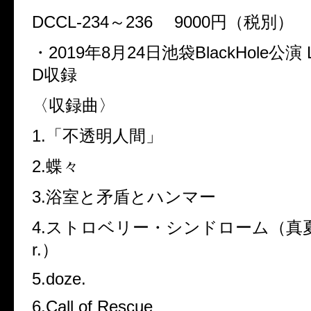
DCCL-234
～
236
9000
円（税別）
・
2019
年
8
月
24
日池袋
BlackHole
公演
D
収録
〈収録曲〉
1.
「不透明人間」
2.
蝶々
3.
浴室と矛盾とハンマー
4.
ストロベリー・シンドローム（真
r.
）
5.doze.
6.Call of Rescue