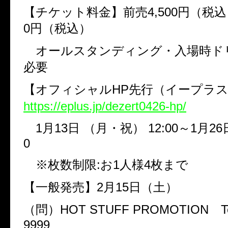
【チケット料金】前売
4,500
円（税込
0
円（税込）
オールスタンディング・入場時ド
必要
【オフィシャル
HP
先行（イープラス
https://eplus.jp/dezert0426-hp/
1
月
13
日
（月・祝）
12:00
～
1
月
26
0
※枚数制限
:
お
1
人様
4
枚まで
【一般発売】
2
月
15
日（土）
（問）
HOT STUFF PROMOTION
T
9999