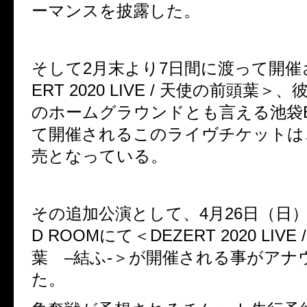
ーマンスを披露した。
そして2
月末より7日間に渡って開催
ERT 2020 LIVE /
天使の前頭葉＞、
のホームグラウンドとも言える池袋
て
開催されるこのライヴチケットは
売となっている。
その追加公演として、
4
月
26
日（日
D ROOM
にて
＜
DEZERT 2020 LIVE 
葉
–
結ふ
-＞が
開催される事がアナ
た。