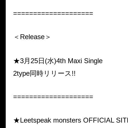
====================
＜Release＞
★3月25日(水)4th Maxi Single
2type同時リリース!!
====================
★Leetspeak monsters OFFICIAL SI