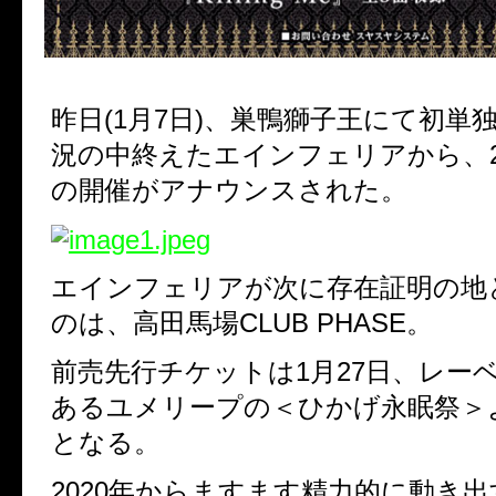
昨日(1月7日)、巣鴨獅子王にて初単
況の中終えたエインフェリアから、2
の開催がアナウンスされた。
エインフェリアが次に存在証明の地
のは、高田馬場CLUB PHASE。
前売先行チケットは1月27日、レー
あるユメリープの＜ひかげ永眠祭＞
となる。
2020年からますます精力的に動き出