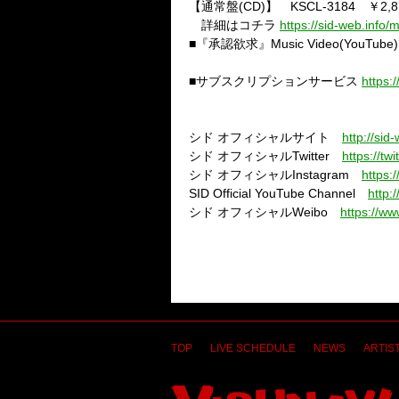
【通常盤
(CD)
】
KSCL-3184
￥
2,
詳細はコチラ
https://sid-web.info
■『承認欲求』
Music Video(YouTube)
■サブスクリプションサービス
https:/
シド
オフィシャルサイト
http://sid-
シド
オフィシャル
Twitter
https://twi
シド
オフィシャル
Instagram
https:
SID Official YouTube Channel
http:
シド
オフィシャル
Weibo
https://ww
TOP
LIVE SCHEDULE
NEWS
ARTIST