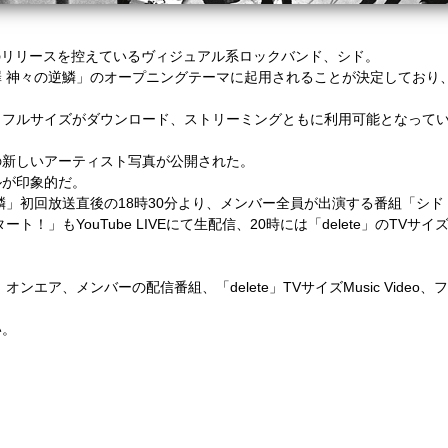
のリリースを控えているヴィジュアル系ロックバンド、シド。
 神々の逆鱗」のオープニングテーマに起用されることが決定しており
、フルサイズがダウンロード、ストリーミングともに利用可能となって
の新しいアーティスト写真が公開された。
ルが印象的だ。
鱗」初回放送直後の
18
時
30
分より、メンバー全員が出演する番組「シド 
タート！」も
YouTube LIVE
にて生配信、
20
時には「
delete
」の
TV
サイ
」オンエア、メンバーの配信番組、
「
delete
」
TV
サイズ
Music Vid
い。