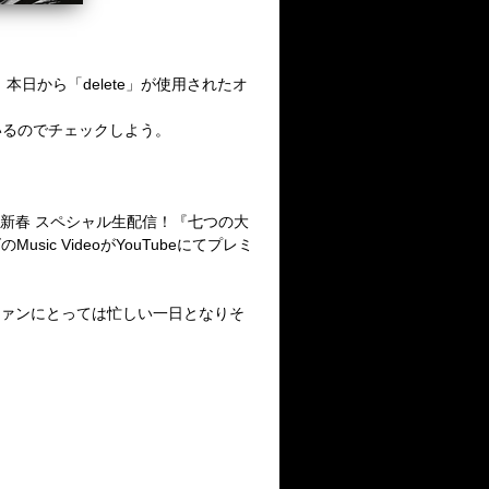
、本日から「
delete
」が使用されたオ
いるのでチェックしよう。
新春 スペシャル生配信！『七つの大
ズの
Music Video
が
YouTube
にてプレミ
eo、ファンにとっては忙しい一日となりそ