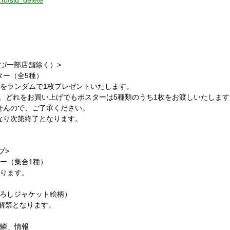
.to/sid_delete
む
/
一部店舗除く）
>
ター（全
5
種）
をランダムで
1
枚プレゼントいたします。
。どれをお買い上げでもポスターは
5
種類のうち
1
枚をお渡しいたします
んので、ご了承ください。
り次第終了となります。
プ
>
ー（集合
1
種）
ります。
ろしジャケット絵柄）
解禁となります。
逆鱗」情報