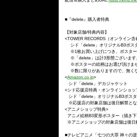
配信＆購入まとめ
URL
https://kmu.lnk
■『
delete
』購入者特典
【対象店舗
/
特典内容】
<TOWER RECORDS
（オンライン含
シド「
delete
」オリジナル
B3
ポス
※
1
枚お買い上げにつき、ポスター
※「
delete
」は計
3
形態ございます
※ポスターの絵柄はお選び頂けませ
※数に限りがありますので、無くな
<
Amazon.co.jp
>
シド「
delete
」デカジャケット
<
シド応援店特典・オンラインショッ
シド「
delete
」オリジナル
B3
ポスタ
※応援店の対象店舗は後日解禁とな
<
アニメショップ特典
>
アニメ絵柄
B3
変形ポスター（描き下
※アニメショップの対象店舗は後日
■テレビアニメ「七つの大罪 神々の