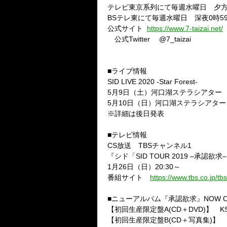
テレビ東京系列にて毎週水曜日 夕
BS
テレ東にて毎週水曜日 深夜
0
時
5
公式サイト
https://www.7-taizai.net/
公式
Twitter
@7_taizai
■ライブ情報
SID LIVE 2020 -Star Forest-
5
月
9
日（土）河口湖ステラシアター
5
月
10
日（日）河口湖ステラシアター
※詳細は後日発表
■テレビ情報
CS
放送
TBS
チャンネル
1
『シド「
SID TOUR 2019 –
承認欲求
–
1
月
26
日（日）
20:30
～
番組サイト
https://www.tbs.co.jp/tb
■ニューアルバム『承認欲求』
NOW O
【初回生産限定盤
A(CD
＋
DVD)
】
K
【初回生産限定盤
B(CD
＋写真集
)
】