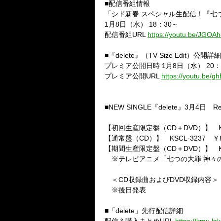
■配信番組情報
「シド新春 スペシャル生配信！『七
1
月
8
日（水）
18
：
30
～
配信番組
URL
https://youtu.be/JGOA
■『
delete
』（
TV Size Edit
）公開詳細
プレミア公開日時
1
月
8
日（水）
20
：
プレミア公開
UR
L
https://youtu.be
■
NEW SINGLE
『
delete
』
3
月
4
日
Re
【初回生産限定盤（
CD
＋
DVD
）】
【通常盤（
CD
）】
KSCL-3237
￥
【期間生産限定盤（
CD
＋
DVD
）】
※テレビアニメ「七つの大罪 神々
＜
CD
収録曲および
DVD
収録内容＞
※後日発表
■「
delete
」先行配信詳細