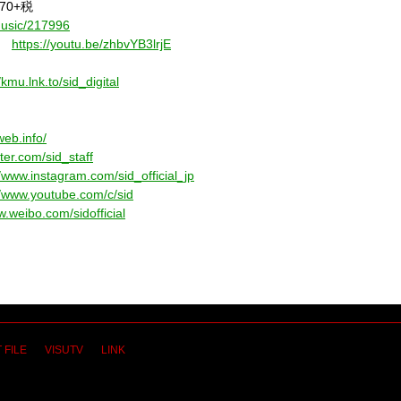
870+
税
/music/217996
https://youtu.be/zhbvYB3lrjE
/kmu.lnk.to/sid_digital
web.info/
tter.com/sid_staff
//www.instagram.com/sid_official_jp
//www.youtube.com/c/sid
w.weibo.com/sidofficial
 FILE
VISUTV
LINK