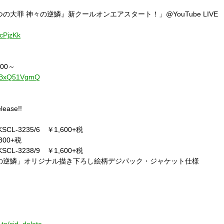
つの大罪 神々の逆鱗』新クールオンエアスタート！」
@YouTube LIVE
hcPjzKk
00
～
/ghBxQ51VgmQ
lease!!
KSCL-3235/6
￥
1,600+
税
800+
税
KSCL-3238/9
￥
1,600+
税
の逆鱗」オリジナル描き下ろし絵柄デジパック・ジャケット仕様