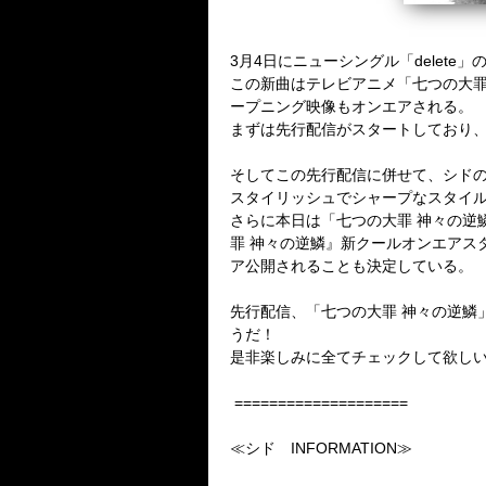
3
月
4
日にニューシングル「
delete
」
この新曲はテレビアニメ「七つの大罪
ープニング映像もオンエアされる。
まずは先行配信がスタートしており
そしてこの先行配信に併せて、シド
スタイリッシュでシャープなスタイ
さらに本日は「七つの大罪 神々の逆
罪 神々の逆鱗』新クールオンエアス
ア公開されることも決定している。
先行配信、「七つの大罪 神々の逆鱗
うだ！
是非楽しみに全てチェックして欲し
====================
≪シド
INFORMATION
≫