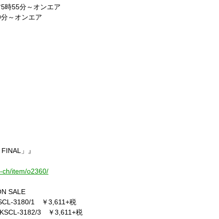
方
5
時
55
分～オンエア
9
分～オンエア
 FINAL
」』
s-ch/item/o2360/
N SALE
SCL-3180/1
￥
3,611+
税
KSCL-3182/3
￥
3,611+
税