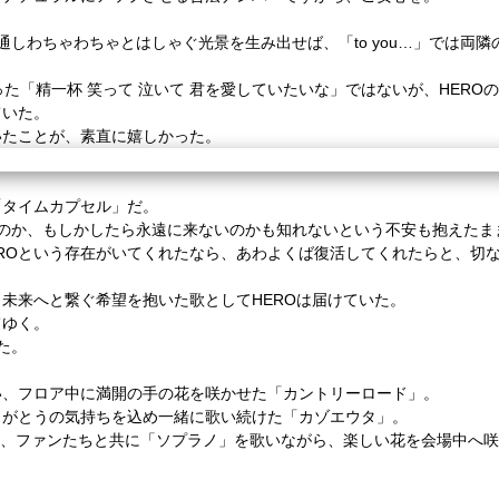
D」を通しわちゃわちゃとはしゃぐ光景を生み出せば、「to you…」では
が歌った「精一杯 笑って 泣いて 君を愛していたいな」ではないが、HER
ていた。
いたことが、素直に嬉しかった。
「タイムカプセル」だ。
るのか、もしかしたら永遠に来ないのかも知れないという不安も抱えたま
EROという存在がいてくれたなら、あわよくば復活してくれたらと、切
未来へと繋ぐ希望を抱いた歌としてHEROは届けていた。
てゆく。
た。
い、フロア中に満開の手の花を咲かせた「カントリーロード」。
りがとうの気持ちを込め一緒に歌い続けた「カゾエウタ」。
に、ファンたちと共に「ソプラノ」を歌いながら、楽しい花を会場中へ