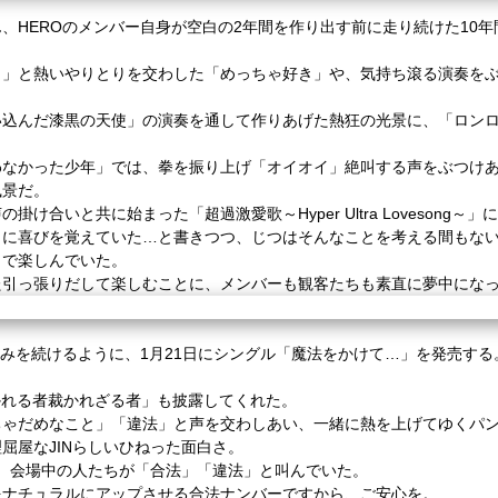
、HEROのメンバー自身が空白の2年間を作り出す前に走り続けた10
」と熱いやりとりを交わした「めっちゃ好き」や、気持ち滾る演奏をぶつけ
い込んだ漆黒の天使」の演奏を通して作りあげた熱狂の光景に、「ロン
わなかった少年」では、拳を振り上げ「オイオイ」絶叫する声をぶつけ
風景だ。
け合いと共に始まった「超過激愛歌～Hyper Ultra Lovesong
とに喜びを覚えていた…と書きつつ、じつはそんなことを考える間もな
力で楽しんでいた。
た引っ張りだして楽しむことに、メンバーも観客たちも素直に夢中にな
歩みを続けるように、1月21日にシングル「魔法をかけて…」を発売する
かれる者裁かれざる者」も披露してくれた。
ちゃだめなこと」「違法」と声を交わしあい、一緒に熱を上げてゆくパ
屈屋なJINらしいひねった面白さ。
せ、会場中の人たちが「合法」「違法」と叫んでいた。
をナチュラルにアップさせる合法ナンバーですから、ご安心を。