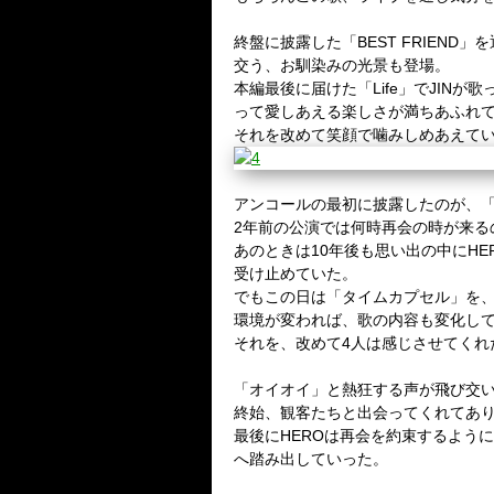
終盤に披露した「BEST FRIEN
交う、お馴染みの光景も登場。
本編最後に届けた「Life」でJIN
って愛しあえる楽しさが満ちあふれ
それを改めて笑顔で噛みしめあえて
アンコールの最初に披露したのが、
2年前の公演では何時再会の時が来
あのときは10年後も思い出の中にH
受け止めていた。
でもこの日は「タイムカプセル」を、
環境が変われば、歌の内容も変化し
それを、改めて4人は感じさせてくれ
「オイオイ」と熱狂する声が飛び交
終始、観客たちと出会ってくれてあ
最後にHEROは再会を約束するよう
へ踏み出していった。