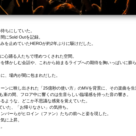
心待ちにしていた。
Sold Outを記録。
M、歩みを止めていたHEROが約2年ぶりに駆けだした。
葉に心踊る人たちで埋めつくされた空間。
会を懐かしむ会話や、これから始まるライブへの期待を胸いっぱいに膨
うに、場内が闇に包まれだした。
ーンに映し出された「25億秒の使い方」のMVを背景に、その楽曲を
のも束の間、フロア中に響くのは生音らしい臨場感を持った音の響き。
いるような、どこか不思議な感覚を覚えていた。
じていた、「お帰りなさい」の気持ち。
メンバーらがヒロイン（ファン）たちの前へと姿を現した。
一気に上昇。
た。