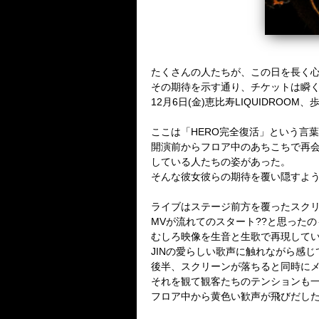
たくさんの人たちが、この日を長く
その期待を示す通り、チケットは瞬く間に
12月6日(金)恵比寿LIQUIDROO
ここは「HERO完全復活」という言
開演前からフロア中のあちこちで再
している人たちの姿があった。
そんな彼女彼らの期待を覆い隠すよ
ライブはステージ前方を覆ったスクリ
MVが流れてのスタート??と思った
むしろ映像を生音と生歌で再現して
JINの愛らしい歌声に触れながら感
後半、スクリーンが落ちると同時に
それを観て観客たちのテンションも
フロア中から黄色い歓声が飛びだし