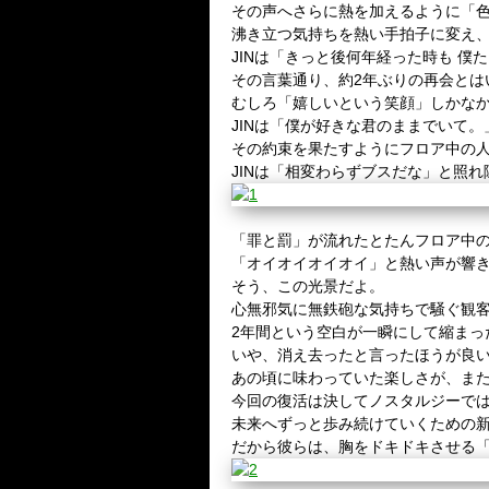
その声へさらに熱を加えるように「
沸き立つ気持ちを熱い手拍子に変え
JINは「きっと後何年経った時も 
その言葉通り、約2年ぶりの再会とは
むしろ「嬉しいという笑顔」しかな
JINは「僕が好きな君のままでいて
その約束を果たすようにフロア中の人
JINは「相変わらずブスだな」と照
「罪と罰」が流れたとたんフロア中の
「オイオイオイオイ」と熱い声が響
そう、この光景だよ。
心無邪気に無鉄砲な気持ちで騒ぐ観
2年間という空白が一瞬にして縮まっ
いや、消え去ったと言ったほうが良
あの頃に味わっていた楽しさが、ま
今回の復活は決してノスタルジーで
未来へずっと歩み続けていくための
だから彼らは、胸をドキドキさせる