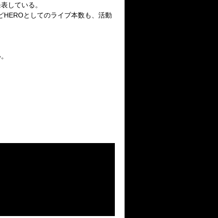
発表している。
どHEROとしてのライブ本数も、活動
い。