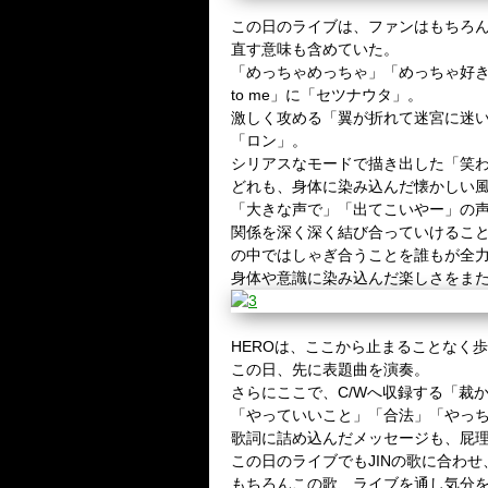
この日のライブは、ファンはもちろん
直す意味も含めていた。
「めっちゃめっちゃ」「めっちゃ好き
to me」に「セツナウタ」。
激しく攻める「翼が折れて迷宮に迷
「ロン」。
シリアスなモードで描き出した「笑
どれも、身体に染み込んだ懐かしい
「大きな声で」「出てこいやー」の声の掛
関係を深く深く結び合っていけるこ
の中ではしゃぎ合うことを誰もが全
身体や意識に染み込んだ楽しさをま
HEROは、ここから止まることなく
この日、先に表題曲を演奏。
さらにここで、C/Wへ収録する「裁
「やっていいこと」「合法」「やっ
歌詞に詰め込んだメッセージも、屁理
この日のライブでもJINの歌に合わ
もちろんこの歌、ライブを通し気分