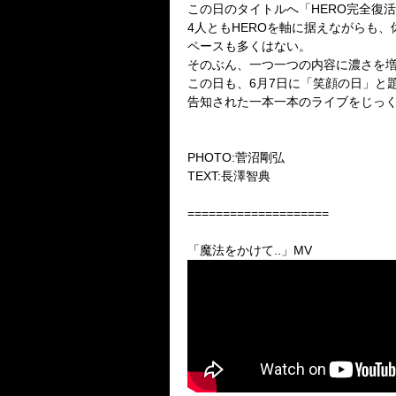
この日のタイトルへ「HERO完全復活
4人ともHEROを軸に据えながらも
ペースも多くはない。
そのぶん、一つ一つの内容に濃さを増
この日も、6月7日に「笑顔の日」と題
告知された一本一本のライブをじっ
PHOTO:菅沼剛弘
TEXT:長澤智典
====================
「魔法をかけて..」MV