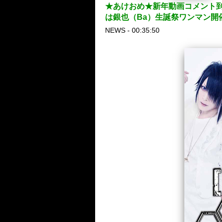
★あけおめ★新年動画コメント到着！
は銀也（Ba）生誕祭ワンマン開
NEWS - 00:35:50