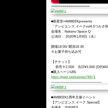
====================
■新星堂×AMBEEKpresents
「アンビエンス.イークvol4.5つかさBI
会場名：Nakano Space Q
公演日： 2020年1月8日（水）
開場18:00/ 開演18:30
※お菓子持ち込み可
【チケット】
前売￥2,500 当日¥3,000 (D代¥60
■購入ページURL
https://tiget.net/events/78971
———————————————
■AMBEEK1周年主催イベント
【アンビエンス.イーク Special】
会場名：渋谷REX