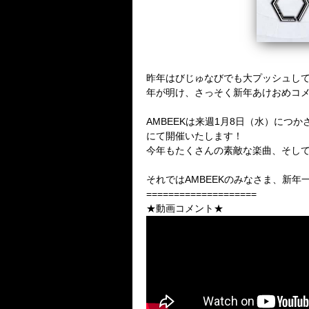
昨年はびじゅなびでも大プッシュしてお
年が明け、さっそく新年あけおめコ
AMBEEKは来週1月8日（水）につかさ
にて開催いたします！
今年もたくさんの素敵な楽曲、そして
それではAMBEEKのみなさま、新
====================
★動画コメント★