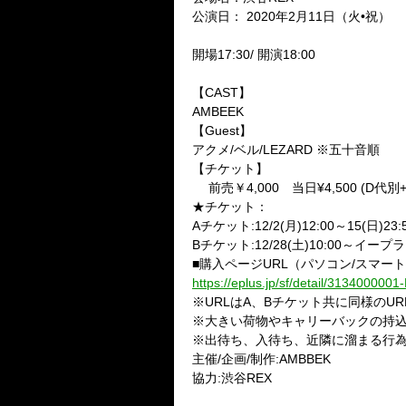
公演日： 2020年2月11日（火•祝）
開場17:30/ 開演18:00
【CAST】
AMBEEK
【Guest】
アクメ/ベル/LEZARD ※五十音順
【チケット】
前売￥4,000 当日¥4,500 (D代別+¥
★チケット：
Aチケット:12/2(月)12:00～15(日
Bチケット:12/28(土)10:00～イープ
■購入ページURL（パソコン/スマー
https://eplus.jp/sf/detail/3134000
※URLはA、Bチケット共に同様のU
※大きい荷物やキャリーバックの持
※出待ち、入待ち、近隣に溜まる行
主催/企画/制作:AMBBEK
協力:渋谷REX