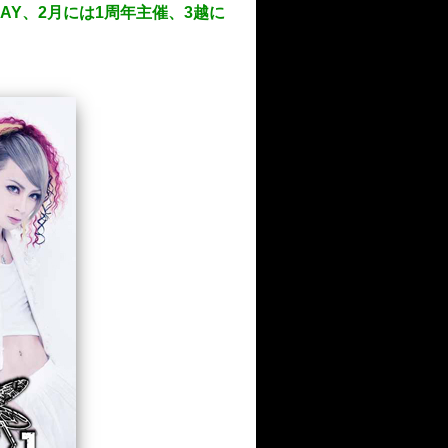
DAY、2月には1周年主催、3越に