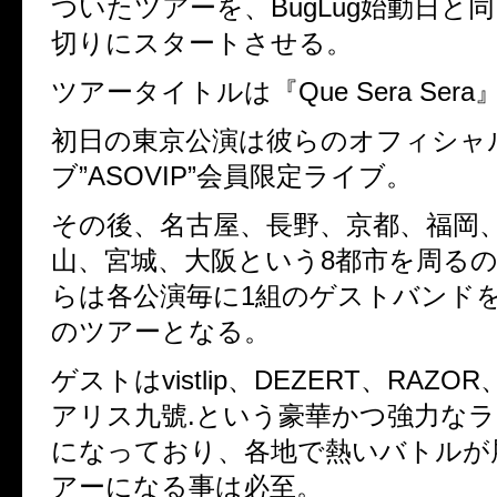
ついたツアーを、
BugLug
始動日と同
切りにスタートさせる。
ツアータイトルは『
Que Sera Sera
初日の東京公演は彼らのオフィシャ
ブ”
ASOVIP
”会員限定ライブ。
その後、名古屋、長野、京都、福岡
山、宮城、大阪という
8
都市を周る
らは各公演毎に
1
組のゲストバンド
のツアーとなる。
ゲストは
vistlip
、
DEZERT
、
RAZOR
アリス九號
.
という豪華かつ強力な
になっており、各地で熱いバトルが
アーになる事は必至。