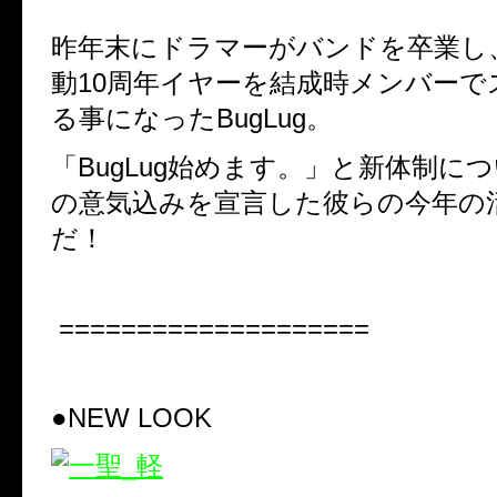
昨年末にドラマーがバンドを卒業し
動
10
周年イヤーを結成時メンバーで
る事になった
BugLug
。
「
BugLug
始めます。」と新体制につ
の意気込みを宣言した彼らの今年の
だ！
====================
●NEW LOOK