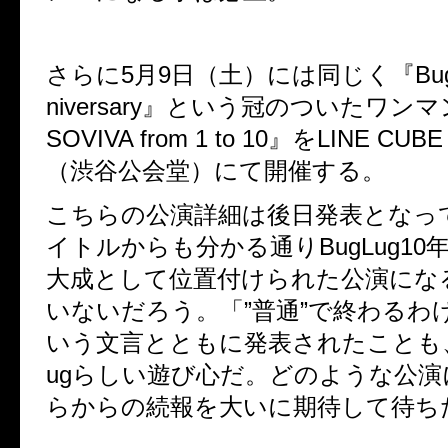
さらに
5
月
9
日（土）には同じく『
Bu
niversary
』という冠のついたワンマ
SOVIVA from 1 to 10
』を
LINE CUBE
（渋谷公会堂）にて開催する。
こちらの公演詳細は後日発表となっ
イトルからも分かる通り
BugLug10
大成として位置付けられた公演にな
いないだろう。「”普通”で終わるわ
いう文言とともに発表されたことも
ug
らしい遊び心だ。どのような公演
らからの続報を大いに期待して待ち