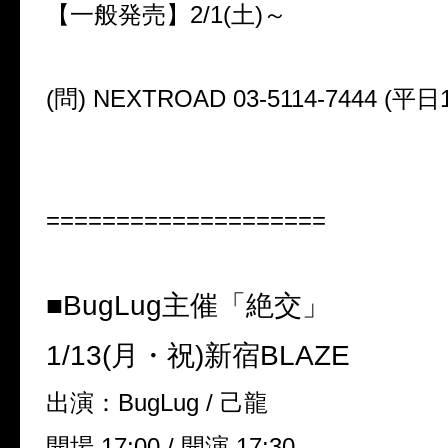
【一般発売】
2/1(
土
)
～
(
問
) NEXTROAD 03-5114-7444 (
平日
====================
■
BugLug
主催「絶交」
1/13(
月・祝
)
新宿
BLAZE
出演：
BugLug /
己龍
開場
17:00 /
開演
17:30