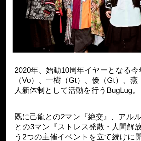
2020
年、始動
10
周年イヤーとなる今
（
Vo
）、一樹（
Gt
）、優（
Gt
）、燕
人新体制として活動を行う
BugLug
。
既に己龍との
2
マン『絶交』、アル
との
3
マン『ストレス発散・人間解
う
2
つの主催イベントを立て続けに