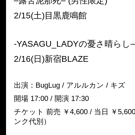
–
露苦泥那死
– (
男性限定
)
2/15(
土
)
目黒鹿鳴館
-YASAGU_LADY
の憂さ晴らし
–
2/16(
日
)
新宿
BLAZE
出演：
BugLug /
アルルカン
/
キズ
開場
17:00 /
開演
17:30
チケット 前売 ￥
4,600 /
当日 ￥
5,60
ンク代別）