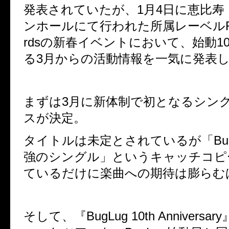
発表されていたが、
1
月
4
日に恵比寿
ンホールにて行われた所属レーベル
rds
の新春イベントにおいて、始動
1
る
3
月からの活動情報を一気に発表
まずは
3
月に新体制で初となるシン
スが決定。
タイトルは未定とされているが「
Bu
強のシングル」というキャッチコピ
ているだけに楽曲への期待は膨らむ
そして、『
BugLug 10th Anniversary