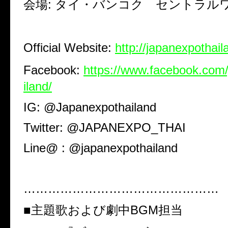
会場
:
タイ・バンコク セントラル
Official Website:
http://japanexpothai
Facebook:
https://www.facebook.com
iland/
IG: @Japanexpothailand
Twitter: @JAPANEXPO_THAI
Line@ : @japanexpothailand
…………………………………………
■主題歌および劇中
BGM
担当