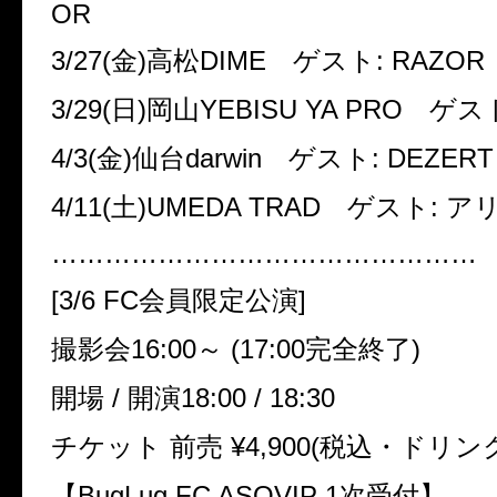
OR
3/27(
金
)
高松
DIME
ゲスト
: RAZOR
3/29(
日
)
岡山
YEBISU YA PRO
ゲス
4/3(
金
)
仙台
darwin
ゲスト
: DEZERT
4/11(
土
)UMEDA TRAD
ゲスト
:
ア
…………………………………………
[3/6 FC
会員限定公演
]
撮影会
16:00
～
(17:00
完全終了
)
開場
/
開演
18:00 / 18:30
チケット 前売
¥4,900(
税込・ドリン
【
BugLug FC ASOVIP 1
次受付】