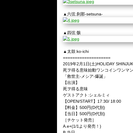
▲六弦:刹那-setsuna-
▲四弦:骸
▲太鼓:ko-ichi
====================
2019年2月1日(土)HOLIDAY SHINJU
死ヲ得る意味始動ワンコインワンマ
「救世主-メシア-爆誕」
【出演】
死ヲ得る意味
ゲストアクト:シェルミィ
【OPEN/START】17:30/ 18:00
【料金】500円(D代別)
【当日】500円(D代別)
［チケット発売］
A.e+(1/1より発売！)
B.当日