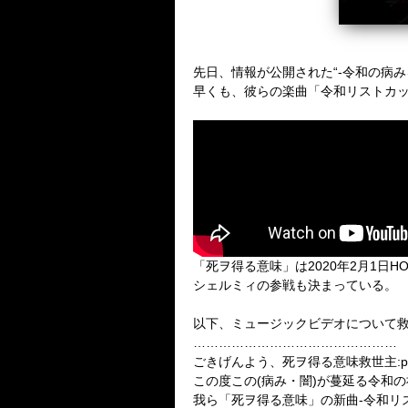
先日、情報が公開された“-令和の病
早くも、彼らの楽曲「令和リストカ
「死ヲ得る意味」は2020年2月1日H
シェルミィの参戦も決まっている。
以下、ミュージックビデオについて救世
…………………………………………
ごきげんよう、死ヲ得る意味救世主:psy
この度この(病み・闇)が蔓延る令和
我ら「死ヲ得る意味」の新曲-令和リ