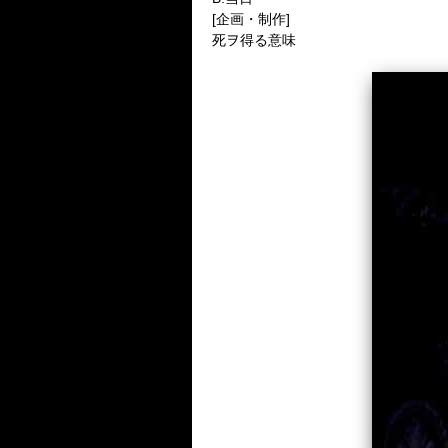
[企画・制作]
死ヲ得る意味