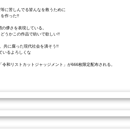
望等に苦しんでる皆んなを救うために
を作った!!
間の儚さを表現している。
どうかこの作品で紡いで欲しい!!
、共に腐った現代社会を潰そう!!
待っているよろしくな
「令和リストカットジャッジメント」が666枚限定配布される。