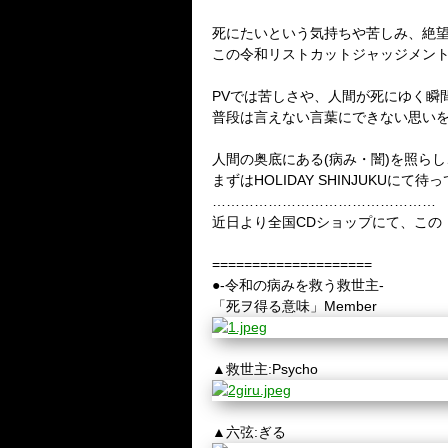
死にたいという気持ちや苦しみ、絶
この令和リストカットジャッジメント
PVでは苦しさや、人間が死にゆく瞬
普段は言えない言葉にできない思いを
人間の奥底にある(病み・闇)を照らし
まずはHOLIDAY SHINJUKUにて
…………………………………………
近日より全国CDショップにて、この
====================
●-令和の病みを救う救世主-
「死ヲ得る意味」Member
▲救世主:Psycho
▲六弦:ぎる