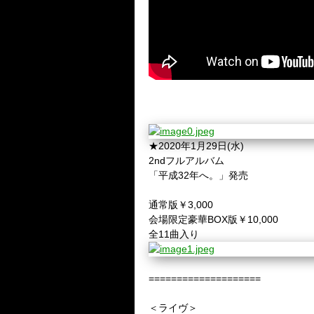
★2020年1月29日(水)
2ndフルアルバム
「平成32年へ。」発売
通常版￥3,000
会場限定豪華BOX版￥10,000
全11曲入り
====================
＜ライヴ＞