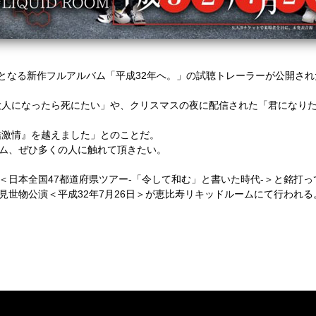
となる新作フルアルバム「平成32年へ。」の試聴トレーラーが公開され
大人になったら死にたい」や、クリスマスの夜に配信された「君になり
酷激情』を越えました」とのことだ。
バム、ぜひ多くの人に触れて頂きたい。
＜日本全国47都道府県ツアー-「令して和む」と書いた時代-＞と銘打って
見世物公演＜平成32年7月26日＞が恵比寿リキッドルームにて行われる