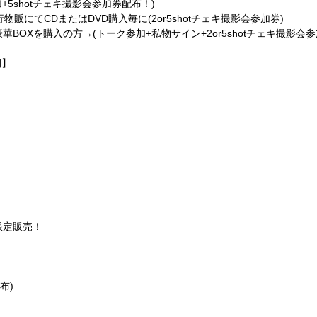
+5shotチェキ撮影会参加券配布！
)
行物販にてCDまたはDVD購入毎に
(2or5shotチェキ撮影会参加券)
BOXを購入の方→(トーク参加+私物サイン+2or5shotチェキ撮影会参
間】
限定販売！
布)