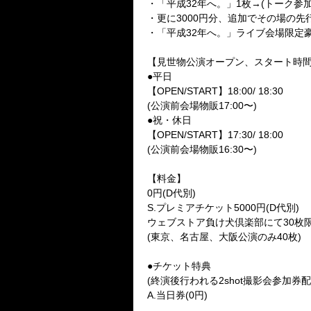
・「平成32年へ。」1枚→(トーク参加
・更に3000円分、追加でその場の先
・「平成32年へ。」ライブ会場限定豪華
【見世物公演オープン、スタート時
●平日
【OPEN/START】18:00/ 18:30
(公演前会場物販17:00〜)
●祝・休日
【OPEN/START】17:30/ 18:00
(公演前会場物販16:30〜)
【料金】
0円(D代別)
S.プレミアチケット5000円(D代別)
ウェブストア負け犬倶楽部にて30枚
(東京、名古屋、大阪公演のみ40枚)
●チケット特典
(終演後行われる2shot撮影会参加券配
A.当日券(0円)