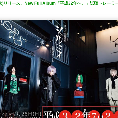
水)リリース、New Full Album「平成32年へ。」試聴トレー