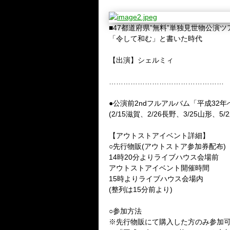
■47都道府県”無料”単独見世物公演ツ
「令して和む」と書いた時代
【出演】シェルミィ
…………………………………………
●公演前2ndフルアルバム「平成32
(2/15滋賀、2/26長野、3/25山形
【アウトストアイベント詳細】
○先行物販(アウトストア参加券配布)
14時20分よりライブハウス会場前
アウトストアイベント開催時間
15時よりライブハウス会場内
(整列は15分前より)
○参加方法
※先行物販にて購入した方のみ参加