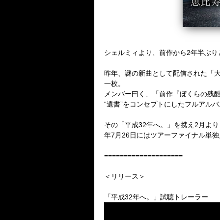
シェルミィより、前作から2年半ぶり
昨年、謎の新曲として配信された「
一枚。
メンバー曰く、「前作『ぼくらの残
“遺書”をコンセプトにしたフルアル
その「平成32年へ。」を携え2月より
年7月26日にはツアーファイナル単独
====================
＜リリース＞
「平成32年へ。」試聴トレーラー