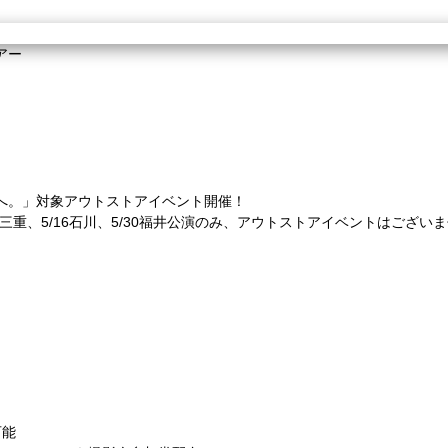
アー
年へ。」対象アウトストアイベント開催！
、5/2三重、5/16石川、5/30福井公演のみ、アウトストアイベントはござい
可能