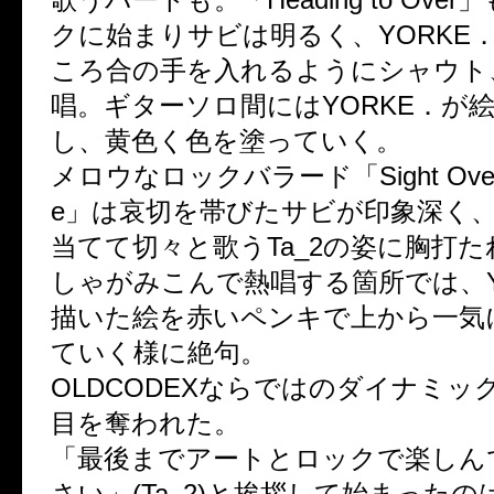
クに始まりサビは明るく、YORKE
ころ合の手を入れるようにシャウト、
唱。ギターソロ間にはYORKE．が
し、黄色く色を塗っていく。
メロウなロックバラード「Sight Over Th
e」は哀切を帯びたサビが印象深く
当てて切々と歌うTa_2の姿に胸打た
しゃがみこんで熱唱する箇所では、YO
描いた絵を赤いペンキで上から一気
ていく様に絶句。
OLDCODEXならではのダイナミッ
目を奪われた。
「最後までアートとロックで楽しん
さい」(Ta_2)と挨拶して始まったのは「F