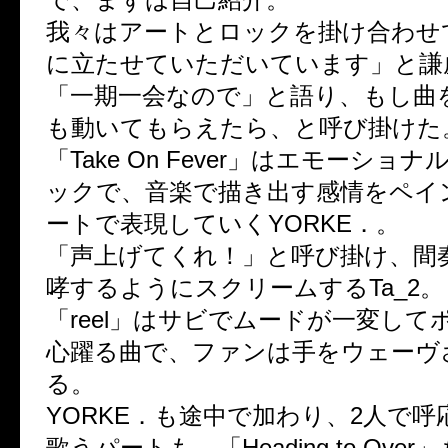
我々はアートとロックを掛け合わせ
に立たせていただいています」と謙
「一期一会なので」と語り、もし曲
も動いてもらえたら、と呼び掛けた
「Take On Fever」はエモーショ
ックで、音楽で描き出す感情をペイ
ートで表現していくYORKE．。
「声上げてくれ！」と呼び掛け、間
哮するようにスクリームするTa_2。
「reel」はサビでムードが一変して
心躍る曲で、ファンは手をウェーヴ
る。
YORKE．も途中で加わり、2人で
歌うパートも。「Heading to Ove