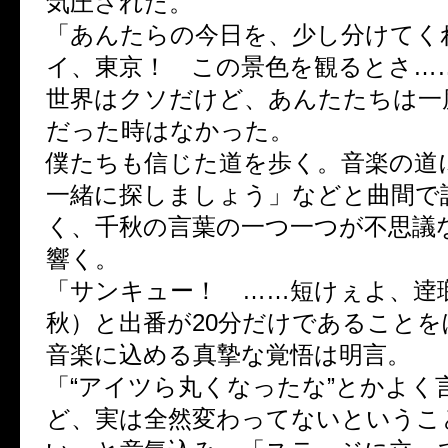
気圧された。
「あんたらの今日を、少し分けてく
イ、東京！ この景色を観るとさ…
世界はクソだけど、あんたたちは一
だった時はなかった。
僕たちも信じた道を歩く。音楽の道
一緒に探しましょう」などと曲間で
く、千秋の言葉の一つ一つが不思議
響く。
「サンキュー！ ……短けぇよ、逹
秋）と出番が20分だけであること
音楽に込める真摯な覚悟は明言。
「“アイツら丸くなったな”とかよく
ど、実は全然変わってないというこ