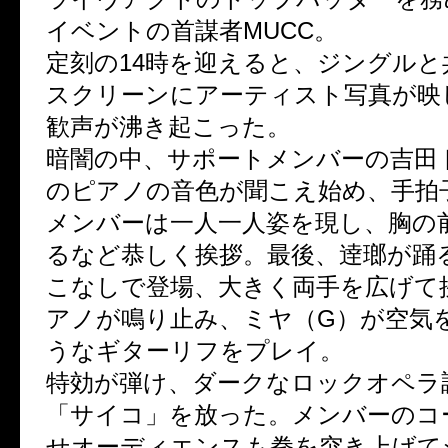
イベントの首謀者MUCC。
定刻の14時を迎えると、ジングルと
スクリーンにアーティスト写真が映
歓声が沸き起こった。
暗闇の中、サポートメンバーの吉田ト
のピアノの音色が聞こえ始め、手拍
メンバーは一人一人姿を現し、胸の
るなど恭しく挨拶。最後、逹瑯が踊
こなしで登場、大きく両手を広げて
アノが鳴り止み、ミヤ（G）が空気
うなギターリフをプレイ。
特効が弾け、ダークなロックオペラ
「サイコ」を放った。メンバーのコ
せオーディエンスも拳を突き上げて