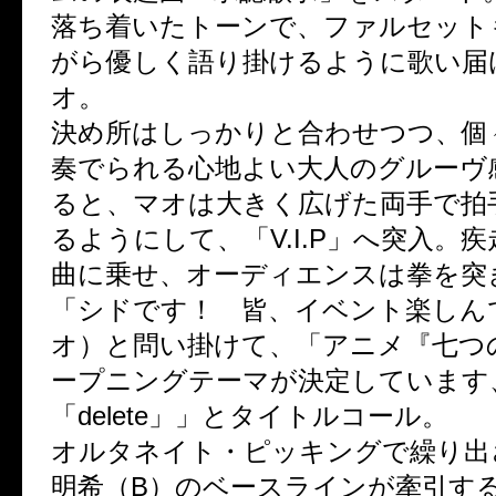
落ち着いたトーンで、ファルセット
がら優しく語り掛けるように歌い届
オ。
決め所はしっかりと合わせつつ、個
奏でられる心地よい大人のグルーヴ
ると、マオは大きく広げた両手で拍
るようにして、「V.I.P」へ突入。
曲に乗せ、オーディエンスは拳を突
「シドです！ 皆、イベント楽しん
オ）と問い掛けて、「アニメ『七つ
ープニングテーマが決定しています
「delete」」とタイトルコール。
オルタネイト・ピッキングで繰り出
明希（B）のベースラインが牽引す