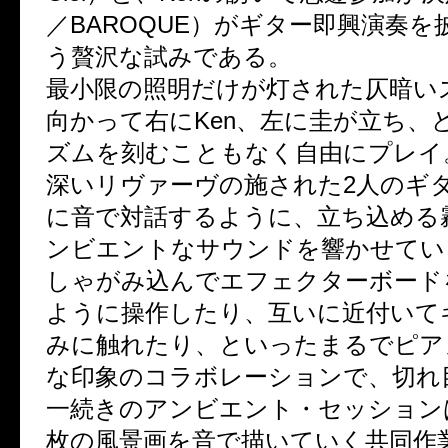
／BAROQUE）がギター即興演奏を
う贅沢な試みである。
最小限の照明だけが灯された仄暗い
向かって右にKen、左に圭が立ち、
ズムを刻むこともなく自由にプレイ
深いリヴァーヴの施された2人のギ
に音で対話するように、立ち込める
ンビエントなサウンドを響かせてい
しゃがみ込んでエフェクターボード
ように操作したり、互いに近付いて
みに触れたり、といったまるでピア
な印象のコラボレーションで、切れ
一続きのアンビエント・セッション
枚の風景画を音で描いていく共同作