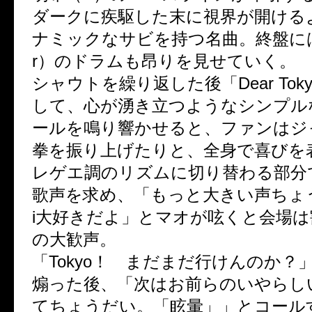
ダークに疾駆した末に視界が開ける
ナミックなサビを持つ名曲。終盤に
r）のドラムも昂りを見せていく。
シャウトを繰り返した後「Dear Tok
して、心が湧き立つようなシンプル
ールを鳴り響かせると、ファンはジ
拳を振り上げたりと、全身で喜びを
レゲエ調のリズムに切り替わる部分
歌声を求め、「もっと大きい声ちょうだ
i大好きだよ」とマオが呟くと会場
の大歓声。
「Tokyo！ まだまだ行けんのか？
煽った後、「次はお前らのいやらし
てちょうだい。「眩暈」」とコール