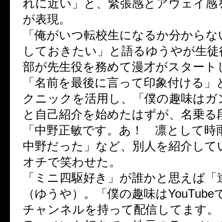
れに近い」と、緊張感とアウェイ感
が表現。
「俺がいつ転校生になるか分からな
しておきたい」と語るゆうやが生徒
部が先生役を務めて漫才がスタート
「名前を最後に言って印象付ける」
クニックを活用し、「僕の趣味はガ
と自己紹介を始めたはずが、名乗る
「中野正敏です。あ！ 凛として時
中野だった」など、別人を紹介して
オチで笑わせた。
「ミニ四駆好き」が誰かと思えば「
（ゆうや）。「僕の趣味はYouTub
チャンネルを持って配信してます。