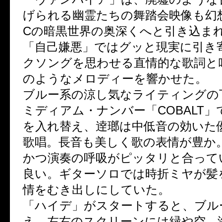
げられる幽霊たちの舞踏会映像も幻想
Cの暗黒世界の奥深くへと引き込ま
「自己嫌悪」ではグッと現実に引き
クソングを思わせる直情的な歌詞と
のようなメロディーを響かせた。
ブルー系の涼し気なライティングの
ミディアム・ナンバー「COBALT
を入れ替え、逹瑯は中低音の効いた
歌唱。長音も美しく歌の表情が豊か
かつ演奏の呼吸がピッタリと合って
良い。ギターソロでは時折ミヤが髪
情をむき出しにしていた。
「ハイデ」がスタートすると、ブル
え、左右のスクリーンには緑や空、