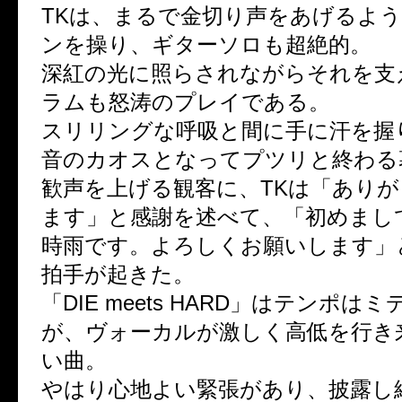
TKは、まるで金切り声をあげるよ
ンを操り、ギターソロも超絶的。
深紅の光に照らされながらそれを支
ラムも怒涛のプレイである。
スリリングな呼吸と間に手に汗を握
音のカオスとなってプツリと終わる
歓声を上げる観客に、TKは「あり
ます」と感謝を述べて、「初めまし
時雨です。よろしくお願いします」
拍手が起きた。
「DIE meets HARD」はテンポは
が、ヴォーカルが激しく高低を行き
い曲。
やはり心地よい緊張があり、披露し