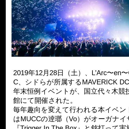
2019年12月28日（土）、L’Arc〜en〜
C、シドらが所属するMAVERICK DC
年末恒例イベントが、国立代々木競
館にて開催された。
毎年趣向を変えて行われる本イベン
はMUCCの逹瑯（Vo）がオーガナ
『Trigger In The Box』と銘打って