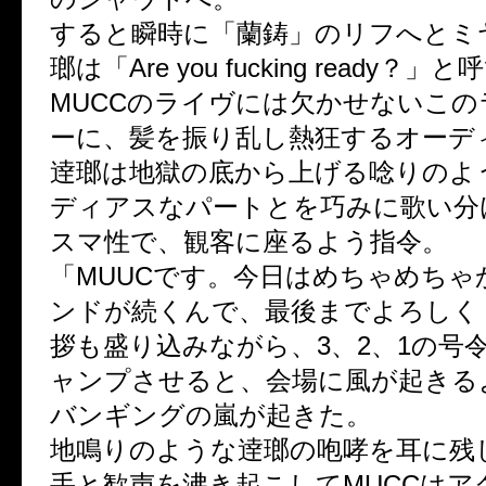
すると瞬時に「蘭鋳」のリフへとミ
瑯は「Are you fucking ready？
MUCCのライヴには欠かせないこ
ーに、髪を振り乱し熱狂するオーデ
逹瑯は地獄の底から上げる唸りのよ
ディアスなパートとを巧みに歌い分
スマ性で、観客に座るよう指令。
「MUUCです。今日はめちゃめちゃ
ンドが続くんで、最後までよろしく
拶も盛り込みながら、3、2、1の号
ャンプさせると、会場に風が起きる
バンギングの嵐が起きた。
地鳴りのような逹瑯の咆哮を耳に残
手と歓声を沸き起こしてMUCCはア