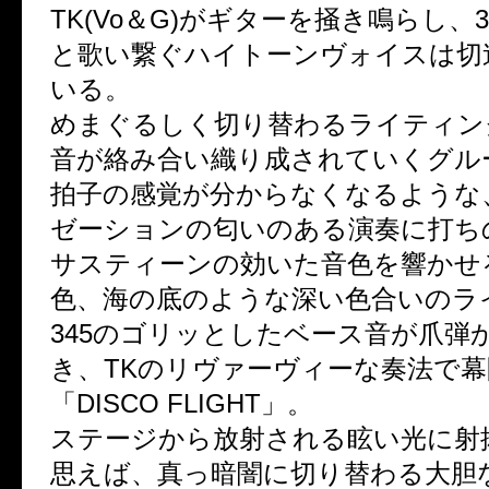
TK(Vo＆G)がギターを掻き鳴らし、3
と歌い繋ぐハイトーンヴォイスは切
いる。
めまぐるしく切り替わるライティン
音が絡み合い織り成されていくグル
拍子の感覚が分からなくなるような
ゼーションの匂いのある演奏に打ち
サスティーンの効いた音色を響かせ
色、海の底のような深い色合いのラ
345のゴリッとしたベース音が爪弾
き、TKのリヴァーヴィーな奏法で
「DISCO FLIGHT」。
ステージから放射される眩い光に射
思えば、真っ暗闇に切り替わる大胆