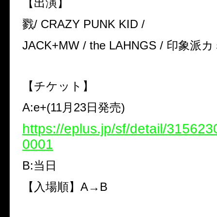
【出演】
戮
/ CRAZY PUNK KID /
JACK+MW / the LAHNGS /
印象派カ
【チケット】
A:e+
(
11
月
23
日発売)
https://eplus.jp/sf/detail/3156
0001
B:
当日
【入場順】
A→B