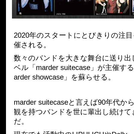
2020
年のスタートにとびきりの注目
催される。
数々のバンドを大きな舞台に送り出
ベル「
marder suitecase
」が主催す
arder showcase
」を蘇らせる。
marder suitecase
と言えば
90
年代か
観を持つバンドを世に輩出し続けて
だ。