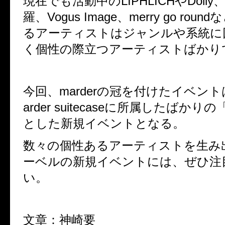
現在でも活動中の
LIPHLICH
や
Dolly
羅、
Vogus Image
、
merry go round
な
るアーティストはジャンルや系統に
く個性の際立つアーティストばかり
今回、
marder
の冠を付けたイベント
arder suitecase
に所属したばかりの
とした新規イベントとなる。
数々の個性あるアーティストを生み
ーベルの新規イベントには、ぜひ注
い。
文章：神崎要