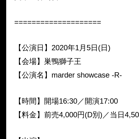
====================
【公演日】
2020
年
1
月
5
日(日)
【会場】巣鴨獅子王
【公演名】
marder showcase -R-
【時間】開場
16:30
／開演
17:00
【料金】前売
4
,
000
円(
D
別)／当日
4
,
50