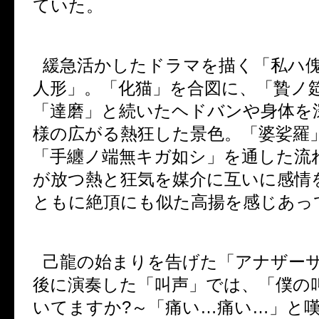
ていた。
緩急活かしたドラマを描く「私ハ
人形」。「化猫」を合図に、「贄ノ
「達磨」と続いたヘドバンや身体を
様の広がる熱狂した景色。「婆娑羅
「手纏ノ端無キガ如シ」を通した流
が放つ熱と狂気を媒介に互いに感情
ともに絶頂にも似た高揚を感じあっ
己龍の始まりを告げた「アナザー
後に演奏した「叫声」では、「僕の
いてますか
?
～「痛い
…
痛い
…
」と