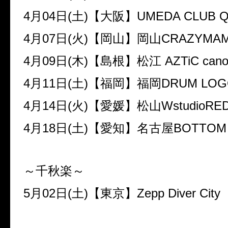
4
月
04
日
(
土
)
【大阪】
UMEDA CLUB 
4
月
07
日
(
火
)
【岡山】岡山
CRAZYMAM
4
月
09
日
(
木
)
【島根】松江
AZTiC cano
4
月
11
日
(
土
)
【福岡】福岡
DRUM LO
4
月
14
日
(
火
)
【愛媛】松山
WstudioRE
4
月
18
日
(
土
)
【愛知】名古屋
BOTTOM 
～千秋楽～
5
月
02
日
(
土
)
【東京】
Zepp Diver City