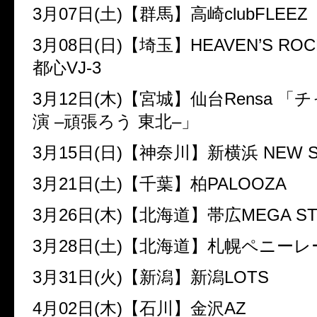
3
月
07
日
(
土
)
【群馬】高崎
clubFLEEZ
3
月
08
日
(
日
)
【埼玉】
HEAVEN’S RO
都心
VJ-3
3
月
12
日
(
木
)
【宮城】仙台
Rensa
「チ
演
–
頑張ろう 東北
–
」
3
月
15
日
(
日
)
【神奈川】新横浜
NEW S
3
月
21
日
(
土
)
【千葉】柏
PALOOZA
3
月
26
日
(
木
)
【北海道】帯広
MEGA S
3
月
28
日
(
土
)
【北海道】札幌ペニーレ
3
月
31
日
(
火
)
【新潟】新潟
LOTS
4
月
02
日
(
木
)
【石川】金沢
AZ