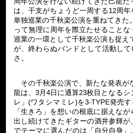
周年公演を行ない続けてきた己龍だ
は、干支がちょうど一周する
12
周年
単独巡業の千秋楽公演を重ねてきた
って無理に周年を際立たせることな
巡業の一環として千秋楽公演も捉え
が、終わらぬバンドとして活動して
さ。
その千秋楽公演で、新たな発表が
龍は、
3
月
4
日に通算
23
枚目となるシ
レ」
(
ワタシマミレ
)
を
3-TYPE
発売す
「生きろ」を想いの根底に据えなが
出し続けてきたギターの酒井参輝が
でテーマに選んだのは「自分自身」