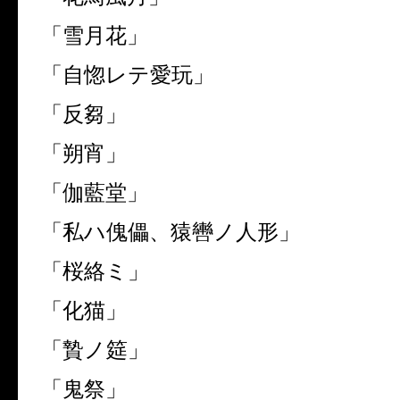
「雪月花」
「自惚レテ愛玩」
「反芻」
「朔宵」
「伽藍堂」
「私ハ傀儡、猿轡ノ人形」
「桜絡ミ」
「化猫」
「贄ノ筵」
「鬼祭」