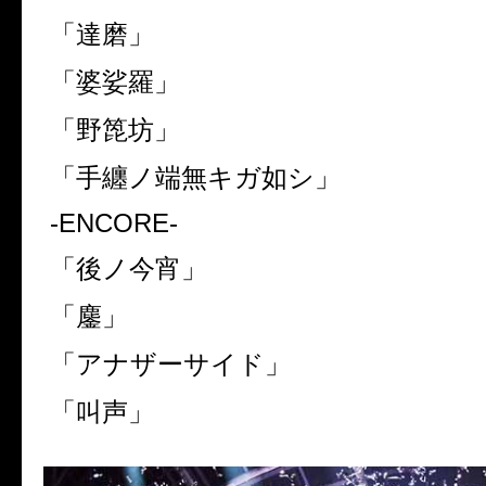
「達磨」
「婆娑羅」
「野箆坊」
「手纏ノ端無キガ如シ」
-ENCORE-
「後ノ今宵」
「鏖」
「アナザーサイド」
「叫声」