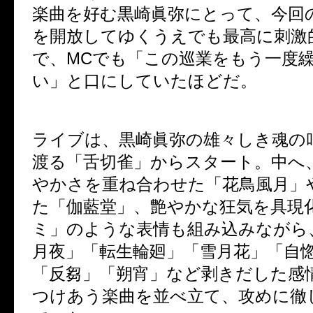
楽曲を好む黒崎眞弥にとって、今回
を開放してゆくうえでも最高に刺激
で、
MC
でも「この巡業をもう一度
い」と口にしていたほどだ。
ライブは、黒崎眞弥の雄々しき魂の
渡る「舌切雀」からスタート。中へ
やかさを重ね合わせた「花鳥風月」
た「伽藍堂」、艶やかな狂気を具現
ミ」のような表情も組み込みながら
月夜」「転生輪廻」「雪月花」「自
「反芻」「朔宵」など剥きだした感
つけあう楽曲を並べ立て、攻めに徹