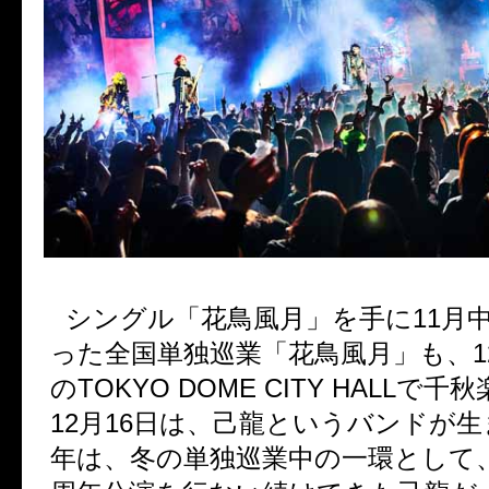
シングル「花鳥風月」を手に
11
月
った全国単独巡業「花鳥風月」も、
1
の
TOKYO DOME CITY HALL
で千秋
12
月
16
日は、己龍というバンドが生
年は、冬の単独巡業中の一環として