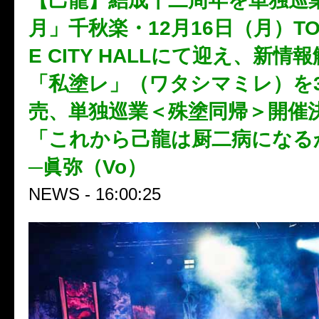
【己龍】結成十二周年を単独巡
月」千秋楽・12月16日（月）TOK
E CITY HALLにて迎え、新情
「私塗レ」（ワタシマミレ）を3-
売、単独巡業＜殊塗同帰＞開催
「これから己龍は厨二病になる
─眞弥（Vo）
NEWS - 16:00:25