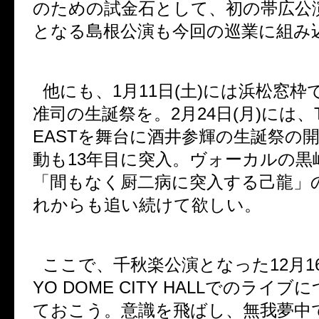
のための試金石として、初の帯広公
となる島根公演も今回の巡業に組み
他にも、
1
月
11
日
(
土
)
には浜松窓枠
准司の生誕祭を。
2
月
24
日
(
月
)
には、
EAST
を舞台に酒井参輝の生誕祭の
動も
13
年目に突入。ヴォーカルの黒
「間もなく厨二病に突入する己龍」
れからも追い続けて欲しい。
ここで、千秋楽公演となった
12
月
1
YO DOME CITY HALL
でのライブに
ておこう。意識を飛ばし、無我夢中