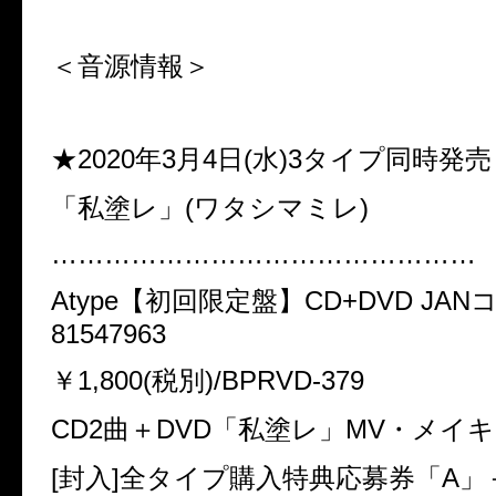
＜音源情報＞
★2020
年
3
月
4
日
(
水
)3
タイプ同時発売
「私塗レ」
(
ワタシマミレ
)
…………………………………………
Atype
【初回限定盤】
CD+DVD JAN
81547963
￥
1,800(
税別
)/BPRVD-379
CD2
曲＋
DVD
「私塗レ」
MV
・メイキ
[
封入
]
全タイプ購入特典応募券「
A
」