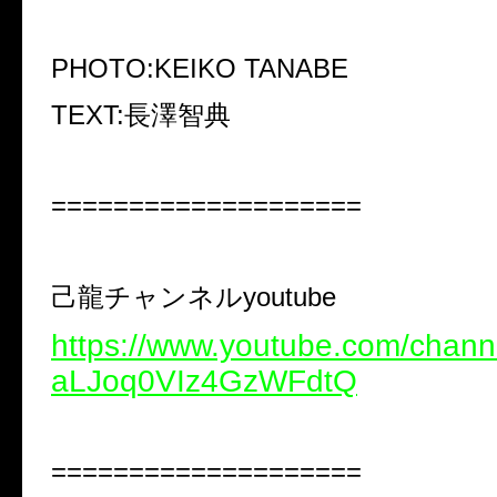
PHOTO:KEIKO TANABE
TEXT:
長澤智典
====================
己龍チャンネル
youtube
https://www.youtube.com/chan
aLJoq0VIz4GzWFdtQ
====================