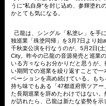
うに
“
私自身
“
を封じ込め、参輝塗れ
かとても気になる。
己龍は、シングル「私塗レ」を手
独巡業「殊塗同帰」を
3
月
7
日より始
千秋楽公演を行なうのが、
5
月
2
日
(
土
City
。昨今の己龍の音源発売と巡業
いる方々ならお分かりだと思うが、
い期間での巡業を繰り返すことで一
ベーションを高め続けている。もち
持ち味でもある「
47
都道府県ツアー
た長期巡業を辞めたわけではない。
が訪れたら、己龍は新たな姿勢を示