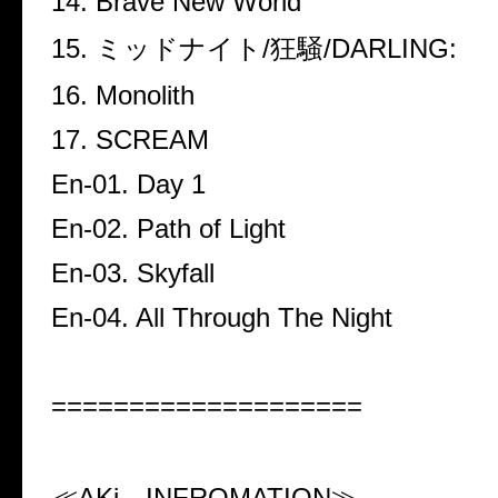
14. Brave New World
15.
ミッドナイト
/
狂騒
/DARLING:
16. Monolith
17. SCREAM
En-01. Day 1
En-02. Path of Light
En-03. Skyfall
En-04. All Through The Night
====================
≪
AKi
INFROMATION
≫