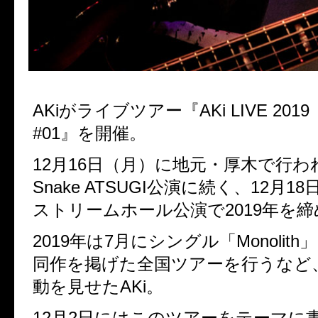
AKi
がライブツアー『
AKi LIVE 2019
#01
』を開催。
12
月
16
日（月）に地元・厚木で行わ
Snake ATSUGI
公演に続く、
12
月
18
ストリームホール公演で
2019
年を締
2019
年は
7
月にシングル「
Monolith
」
同作を掲げた全国ツアーを行うなど
動を見せた
AKi
。
12
月
2
日にはこのツアーをテーマに