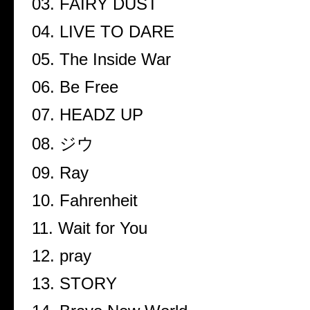
03. FAIRY DUST
04. LIVE TO DARE
05. The Inside War
06. Be Free
07. HEADZ UP
08.
ジウ
09. Ray
10. Fahrenheit
11. Wait for You
12. pray
13. STORY