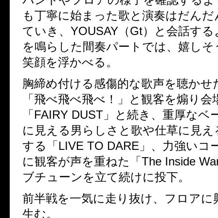
も丁寧に始まった歌と演奏はだんだ
ていき、
YOUSAY
（
Gt
）と会話する
を鳴らした間奏パートでは、嬉しそ
笑顔を浮かべる。
胸締め付ける感傷的な歌声を聴かせ
「飛べ飛べ飛べ！」と観客を煽り会
「
FAIRY DUST
」と続き、重厚なベ
に見える男らしさと歌や仕草に見え
する「
LIVE TO DARE
」、力強いコ
に観客が声を重ねた「
The Inside Wa
ブチューンを立て続けに投下。
前半戦を一気に走り抜け、フロアに
生む。