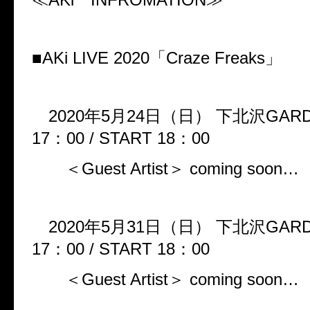
■
AKi LIVE 2020
「
Craze Freaks
」
2020
年
5
月
24
日（日）
下北沢
GAR
17
：
00 / START 18
：
00
＜
Guest Artist
＞
coming soon
2020
年
5
月
31
日（日）
下北沢
GAR
17
：
00 / START 18
：
00
＜
Guest Artist
＞
coming soon