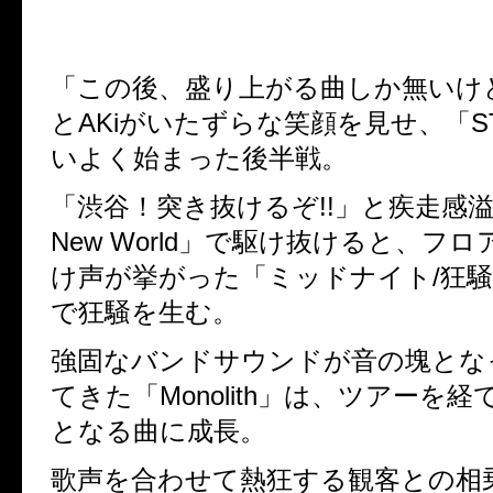
「この後、盛り上がる曲しか無いけ
と
AKi
がいたずらな笑顔を見せ、「
S
いよく始まった後半戦。
「渋谷！突き抜けるぞ
!!
」と疾走感
New World
」で駆け抜けると、フロ
け声が挙がった「ミッドナイト
/
狂騒
で狂騒を生む。
強固なバンドサウンドが音の塊とな
てきた「
Monolith
」は、ツアーを経
となる曲に成長。
歌声を合わせて熱狂する観客との相