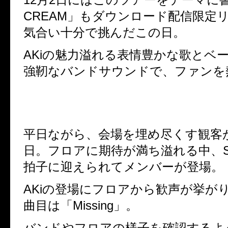
CREAM
」もダウンロード配信限定
気合い十分で挑んだこの日。
AKi
の魅力溢れる表情豊かな歌とベ
強靭なバンドサウンドで、ファンを
平日ながら、会場を埋め尽くす観客
日。フロアに期待が満ち溢れる中、
拍子に迎えられてメンバーが登場。
AKi
の登場にフロアから歓声が挙が
曲目は「
Missing
」。
バンドやフロアの様子を確認するよ