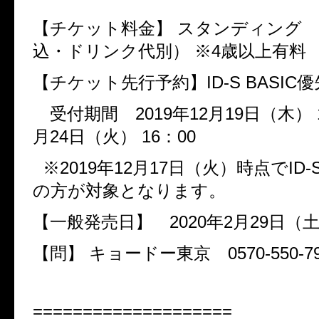
【チケット料金】 スタンディング
込・ドリンク代別） ※
4
歳以上有料
【チケット先行予約】
ID-S BASIC
優
受付期間
2019
年
12
月
19
日（木）
月
24
日（火）
16
：
00
※
2019
年
12
月
17
日（火）時点で
ID-
の方が対象となります。
【一般発売日】
2020
年
2
月
29
日（
【問】
キョードー東京
0570-550-7
====================