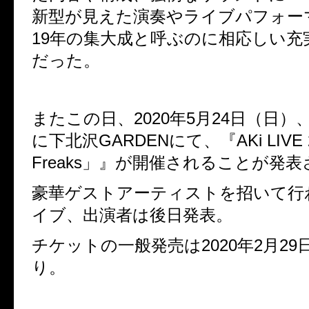
新型が見えた演奏やライブパフォー
19
年の集大成と呼ぶのに相応しい充
だった。
またこの日、
2020
年
5
月
24
日（日）
に下北沢
GARDEN
にて、
『
AKi LIVE
Freaks
」』が開催されることが発表
豪華ゲストアーティストを招いて行
イブ、出演者は後日発表。
チケットの一般発売は
2020
年
2
月
29
り。