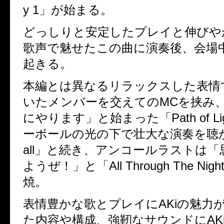
y 1
」が始まる。
どっしりと安定したプレイと伸びや
歌声で魅せたこの曲に演奏後、会場
起きる。
本編とは異なるリラックスした表情
いたメンバーを交えての
MC
を挟み
にやります」と始まった「
Path of Li
ーボールの光の下で壮大な演奏を聴
all
」と続き、アンコールラストは「
ようぜ！」と「
All Through The Nigh
焼。
表情豊かな歌とプレイに
AKi
の魅力
た内容や構成、強靭なサウンドに
AK