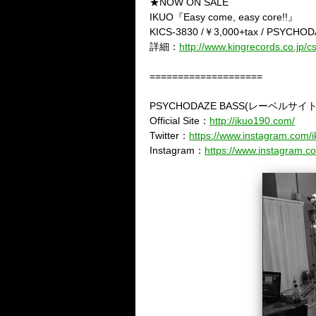
★NOW ON SALE
IKUO
『
Easy come, easy core!!
』
KICS-3830 /
￥
3,000+tax / PSYCHO
詳細：
http://www.kingrecords.co.jp/
====================
PSYCHODAZE BASS(
レーベルサイ
Official Site
：
http://ikuo190.com/
Twitter
：
https://www.instagram.com/
Instagram
：
https://www.instagram.c