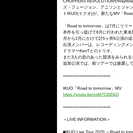
CHOPPERS REVOLUTION
や
Rayflow
ズ・フュージョン、アニソンとジャ
ト
IKUO(
イクオ
)
が、新たな
MV
「
Road
「
Road to tomorrow
」は
7
月にリリー
本作を引っ提げて
8
月に行われた東名
月から
2
月にかけて計
5
ヶ所
6
公演の追
出演メンバーは、レコーディングメ
ドラマー
KenT
とのトリオ。
また
3
人の息のあった競演をみられる
追加公演では、前ツアーでは披露し
====================
IKUO
「
Road to tomorrow
」
MV
https://youtu.be/nsM7CI0E62I
====================
＜LIVE INFORMATION＞
■IKUO Live Tour 2020
～
Road to to