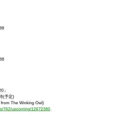
88
88
20
」
時
(
予定
)
. from The Winking Owl)
nels/762/upcoming/12672380