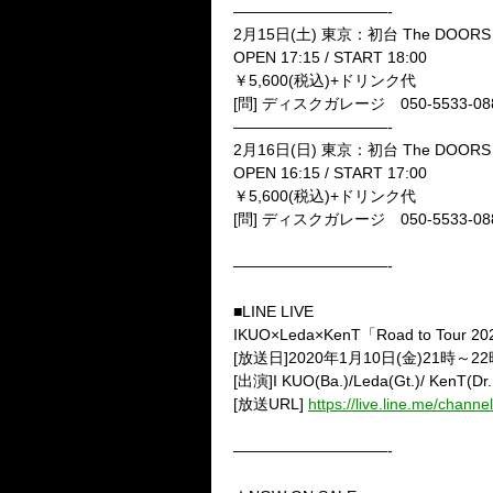
——————————-
2
月
15
日
(
土
)
東京：初台
The DOORS
OPEN 17:15 / START 18:00
￥
5,600(
税込
)+
ドリンク代
[
問
]
ディスクガレージ
050-5533-08
——————————-
2
月
16
日
(
日
)
東京：初台
The DOORS
OPEN 16:15 / START 17:00
￥
5,600(
税込
)+
ドリンク代
[
問
]
ディスクガレージ
050-5533-08
——————————-
■
LINE LIVE
IKUO×Leda×KenT
「
Road to Tour 20
[
放送日
]2020
年
1
月
10
日
(
金
)21
時～
22
[
出演
]I KUO(Ba.)/Leda(Gt.)/ KenT(Dr
[
放送
URL]
https://live.line.me/chan
——————————-