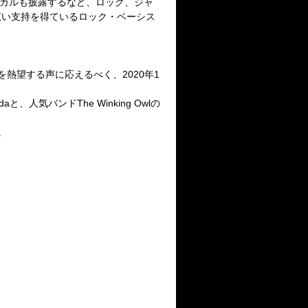
カルも披露するなど、ロック、ジャ
広い支持を得ているロック・ベーシス
を熱望する声に応えるべく、
2020
年
1
da
と、人気バンド
The Winking Owl
の
。