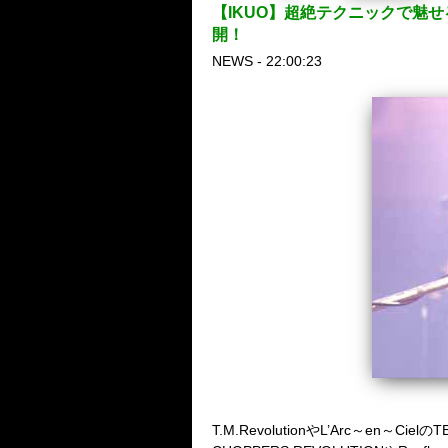
【IKUO】超絶テクニックで魅せるロ
開！
NEWS - 22:00:23
T.M.Revolution
や
L’Arc
～
en
～
Ciel
の
T