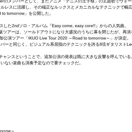
er
のメンバーとして、またアニメ「テニスの王子様」の主題歌でヴォー
ンルレスに活躍し、その端正なルックスとメカニカルなテクニックで幅
 to tomorrow
」を公開した。
スした
2nd
ソロ・アルバム『
Easy come, easy core!!
』からの人気曲。
阪ツアーは、ソールドアウトになり大盛況のうちに幕を閉じたが、再演
加公演ツアー「
IKUO Live Tour 2020
～
Road to tomorrow
～」が決定。
ンバーと同じく、ビジュアル系屈指のテクニックを誇る
8
弦ギタリスト
Le
チャンスということで、追加公演の発表は既に大きな反響を呼んでいる
ていない楽曲も演奏予定なので要チェックだ。
morrow
～