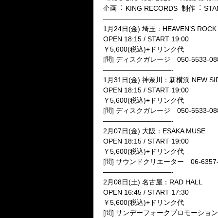
企画
︓
KING RECORDS
制作
︓
STA
——————————-
1
月
24
日
(
金
)
埼玉：
HEAVEN’S ROC
OPEN 18:15 / START 19:00
￥
5,600(
税込
)+
ドリンク代
[
問
]
ディスクガレージ
050-5533-08
——————————-
1
月
31
日
(
金
)
神奈川：新横浜
NEW SID
OPEN 18:15 / START 19:00
￥
5,600(
税込
)+
ドリンク代
[
問
]
ディスクガレージ
050-5533-08
——————————-
2
月
07
日
(
金
)
大阪：
ESAKA MUSE
OPEN 18:15 / START 19:00
￥
5,600(
税込
)+
ドリンク代
[
問
]
サウンドクリエーター
06-6357
——————————-
2
月
08
日
(
土
)
名古屋：
RAD HALL
OPEN 16:45 / START 17:30
￥
5,600(
税込
)+
ドリンク代
[
問
]
サンデーフォークプロモーショ