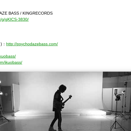
DAZE BASS / KINGRECORDS
cs/g/gKICS-3830/
ト
)
：
http://psychodazebass.com/
ikuobass/
om/ikuobass/