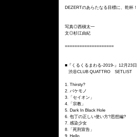
DEZERT
のあらたなる目標に、乾杯
写真◎西槇太一
文◎杉江由紀
====================
■『くるくるまわる
-2019-
』
12
月
23
日
渋谷
CLUB QUATTRO
SETLIST
1. Thirsty?
2.
バケモノ
3.
「セイオン」
4.
「宗教」
5. Dark In Black Hole
6.
包丁の正しい使い方
?
思想編
?
7.
感染少女
8.
「死刑宣告」
9. Hello