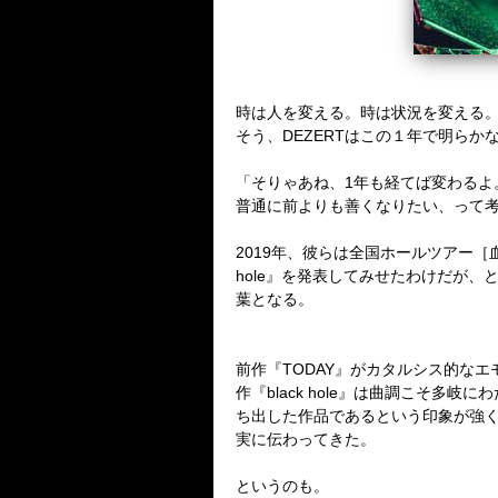
時は人を変える。時は状況を変える
そう、
DEZERT
はこの１年で明らか
「そりゃあね、
1
年も経てば変わるよ
普通に前よりも善くなりたい、って
2019
年、彼らは全国ホールツアー［
hole
』を発表してみせたわけだが、
葉となる。
前作『
TODAY
』がカタルシス的なエ
作『
black hole
』は曲調こそ多岐にわ
ち出した作品であるという印象が強
実に伝わってきた。
というのも。