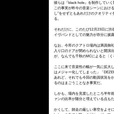
彼らは『
black hole
』を制作していく
この事実が昨今の音楽シーンにおけ
し”をせずともあれだけのクオリティ
る。
それだけに、このたび
12
月
23
日に渋
イヴバンドとしての魅力が存分に披
なお、今宵のクアトロ場内は満員御
入り口のドアが閉められないと開演
が、
なんでも千秋の
MC
によると〈く
ここに来て音楽性の幅が一気に拡大
はメジャー化してしまった」「
DEZE
あれど、それでも今回の動員状況を
るのはまごうことなき事実だ。
しかも、場内を見渡したところ半年
ァンの比率が随分と増えている点も
かくして、師走の厳しい寒空をよそ