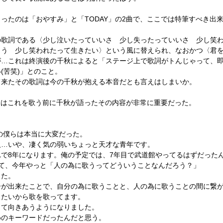
くったのは「おやすみ」と「
TODAY
」の
2
曲で、
ここでは特筆すべき出
の歌詞である
〈少し泣いたっていいさ 少し失ったっていいさ 少し笑
よう 少し笑われたって生きたい〉という風に替えられ、なおかつ〈君
が…これは終演後の千秋によると「ステージ上で歌詞がトんじゃって、
い
(
苦笑
)
」とのこと。
て来たその歌詞は今の千秋が抱える本音だとも言えはしまいか。
てはこれを歌う前に千秋が語ったその内容が非常に重要だった。
の僕らは本当に大変だった。
人…いや、凄く気の弱いちょっと天才な青年です。
れで
8
年になります。俺の予定では、
7
年目で武道館やってるはずだった
て、今年やっと「人の為に歌うってどういうことなんだろう？」
した。
ーが出来たことで、
自分の為に歌うことと、人の為に歌うことの間に繋
りたいから歌を歌ってます。
って向きあうようになりました。
めのキーワードだったんだと思う。