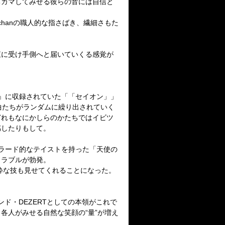
ちカマしてみせる彼らの音には自信と
chan
の職人的な指さばき、
繊細さもた
直に受け手側へと届いていくる感覚が
』に収録されていた「「セイオン」」
曲たちがランダムに繰り出されていく
どれもなにかしらのかたちではイビツ
感したりもして。
ラード的なテイストを持った「天使の
トラブルが勃発。
粋な技も見せてくれることになった。
ンド・
DEZERT
としての本領がこれで
各人がみせる自然な笑顔の“量”が増え