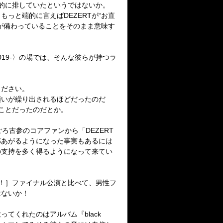
的に排していたというではないか。
、
もっと端的に言えば
DEZERT
が“お直
が備わっていることをそのまま意味す
019-
〉の場では、
そんな彼らが持つラ
ください。
願いが繰り出されるほどだったのだ
ことだったのだとか。
ごろ古参のコアファンから「
DEZERT
部あがるようになった事実もあるには
の支持を多く得るようになって来てい
！］ファイナル公演と比べて、男性フ
はないか！
放ってくれたのはアルバム『
black