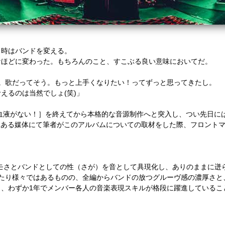
。時はバンドを変える。
なほどに変わった。もちろんのこと、すこぶる良い意味においてだ。
。歌だってそう。もっと上手くなりたい！ってずっと思ってきたし。
考えるのは当然でしょ
(
笑
)
」
血液がない！］を終えてから本格的な音源制作へと突入し、
つい先日に
とある媒体にて筆者がこのアルバムについての取材をした際、フロント
モさとバンドとしての性（さが）を音として具現化し、
ありのままに迸
たり様々ではあるものの、
全編からバンドの放つグルーヴ感の濃厚さと
く、
わずか
1
年でメンバー各人の音楽表現スキルが格段に躍進しているこ