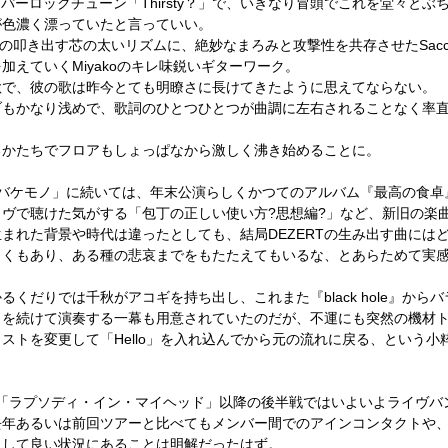
ッパーロックチューン「
Thirsty
？」で、
いきなり冒頭でこれを堂々とぶ
が色濃く漂っていたと言っていい。
の叩き出す芯の太いリズムに、
絶妙なまろみと攻撃性を共存させた
Sac
を加えていく
Miyako
のキレ味鋭いギターワーク。
秋で、彼の歌は昨今とても明瞭さに長けてきたように思えてならない。
ブもかなり浅めで、歌詞のひとつひとつが曲調に左右されることなく
率
るかたちでフロアもしょっぱなから激しく沸き始めることに。
バケモノ」に続いては、
年末公演らしくかつてのアルバム『最高の食卓
イヴで聴けた気がする「包丁の正しい使い方
?
思想編
?
」など、
新旧の楽
生まれた背景や時代は違ったとしても、
結局
DEZERT
の生み出す曲には
しくもあり、ある種の悲哀までをもたたえてもいるな、とあらためて実
かるくだりでは千秋がアコギを持ち出し、
これまた『
black hole
』からバ
」を続けて演奏する一幕も用意されていたのだが、不運にも突然の機材
リストを変更して「
Hello
」を入れ込んでから元の流れに戻る、
という小
「ラプソディ・イン・マイヘッド」以降の後半戦では
いよいよライヴバ
去年あるいは前回ツアーと比べてもメンバー間でのアインコンタクトや、
として良い状況にあることは明解だったはず。