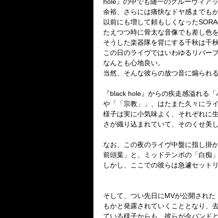
hole
』の中でも
随一のグルーヴィア
余裕、さらには痛快なドヤ感までも
以前にも増して頼もしくなった
SORA
たえつつ時に骨太な音像でも差し色
そうした楽器隊を背にする千秋は千
この日のライヴではいわゆるリバー
なんとも心地良い。
当然、そんな彼らの放つ音に煽られ
『
black hole
』からの疾走感溢れる「
や「「宗教」」、
はたまた久々にラ
様子は実に小気味よく、それぞれに
さが織り込まれていて、
そのくせ美
なお、この夜のライヴ中盤に指し掛
前頭葉」と、
ミッドテンポの「白痴
しかし、ここでの彼らは急遽セット
そして、つい先日に
MV
が公開された
もかと発露されていくこととなり、
ている様子からも、
彼らが今バンド