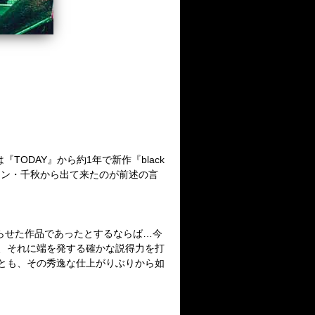
は『
TODAY
』から約
1
年で新作『
black
マン・千秋から出て来たのが前述の言
らせた作品であったとするならば…今
、それに端を発する確かな説得力を打
とも、その秀逸な仕上がりぶりから如