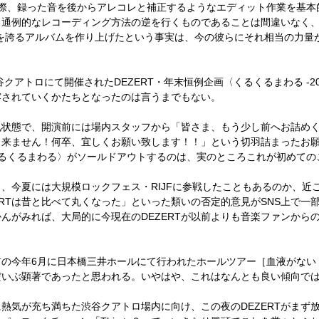
際、録った音を後からアレコレと補正するようなエディット作業を
基本
る通例的なレコーディング方法の逆を行くものであることは間違いなく
を誇るアルバムを作り上げたという事実は、
今の彼らにそれ相当の力量
谷クアトロにて開催された
DEZERT
・年末恒例企画〈くるくるまわる
-2
露されていくかたちとなったのは言うまでもない。
礼状態で、開演前には場内スタッフから「皆さま、もう少し前へお詰め
出来ません！何卒、宜しくお願い致します！！」という
切羽詰まったお
るくるまわる〉がソールドアウトするのは、実のところこれが初めての
し、今夏には大規模ロックフェス・
RIJF
に参戦したこともあるのか、
近
RT
は昔と比べて丸くなった」といった類いの
否定的意見が
SNS
上で一
かんがみれば、
大局的に今現在の
DEZERT
が以前よりも音楽ファンから
前の今年
6
月に日本橋三井ホールにて行われた
ホールツアー［血液がない
だいぶ顕著であったと思われる。いやはや、これはなんとも良い傾向で
に熱気が充ち満ちた渋谷クアトロ場内に向け、
この夜の
DEZERT
がまず