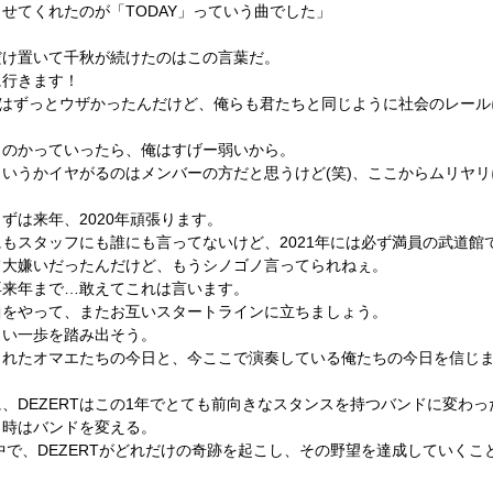
らせてくれたのが「
TODAY
」っていう曲でした」
だけ置いて千秋が続けたのはこの言葉だ。
に行きます！
葉はずっとウザかったんだけど、
俺らも君たちと同じように社会のレール
くのかっていったら、俺はすげー弱いから。
というかイヤがるのはメンバーの方だと思うけど
(
笑
)
、
ここからムリヤリ
まずは来年、
2020
年頑張ります。
にもスタッフにも誰にも言ってないけど、
2021
年には必ず満員の武道館
て大嫌いだったんだけど、もうシノゴノ言ってられねぇ。
再来年まで…敢えてこれは言います。
曲をやって、またお互いスタートラインに立ちましょう。
しい一歩を踏み出そう。
くれたオマエたちの今日と、
今ここで演奏している俺たちの今日を信じ
に、
DEZERT
はこの
1
年でとても前向きなスタンスを持つバンドに変わっ
。時はバンドを変える。
中で、
DEZERT
がどれだけの奇跡を起こし、
その野望を達成していくこ