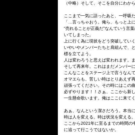
（中略）そして、そこを自分にわか
ここまで一気に語ったあと、一呼吸
「…言っちゃおう。俺ら、もっと上
“売れることが正義だ”なんていう言
いてしまった。
上に行く為に現状をどう突破してい
いやいやメンバーたちと肩組んで、
標を立てよう。
人は変わろうと思えば変われます。
そして再来年。これはまだメンバー
こんなことをステージ上で言うなん
オマエらも、苦しい時はとりあえず
頑張ってください。その時にはこの
必ずやります！！さぁ、ここから新
一生懸命歌います。俺はここに来て
あぁ、なんという潔さだろう。本当
時は人を変える。時は状況を変える
ここから
2021
年に至るまでの時間の
に追って行こうではないか。