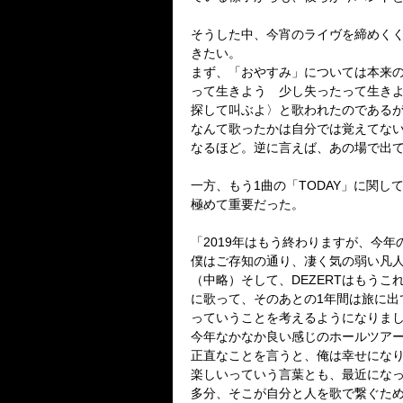
そうした中、今宵のライヴを締めく
きたい。
まず、「おやすみ」については本来
って生きよう 少し失ったって生き
探して叫ぶよ〉と歌われたのである
なんて歌ったかは自分では覚えてな
なるほど。逆に言えば、あの場で出
一方、もう
1
曲の「
TODAY
」に関し
極めて重要だった。
「
2019
年はもう終わりますが、今年
僕はご存知の通り、凄く気の弱い凡
（中略）そして、
DEZERT
はもうこ
に歌って、
そのあとの
1
年間は旅に出
っていうことを考えるようになりま
今年なかなか良い感じのホールツア
正直なことを言うと、俺は幸せにな
楽しいっていう言葉とも、最近にな
多分、そこが自分と人を歌で繋ぐた