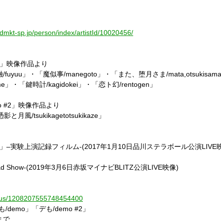
.dmkt-sp.jp/person/index/artistId/10020456/
」映像作品より
融
/fuyuu
」・「魔似事
/manegoto
」・「また、堕月さま
/mata,otsukisam
me
」・「鍵時計
/kagidokei
」・「恋ト幻
/rentogen
」
o #2
」映像作品より
憑影と月風
/tsukikagetotsukikaze
」
」
–
実験上演記録フィルム
-(2017
年
1
月
10
日品川ステラボール公演
LIVE
d Show-(2019
年
3
月
6
日赤坂マイナビ
BLITZ
公演
LIVE
映像
)
status/1208207555748454400
も
/demo
」「デも
/demo #2
」
まで