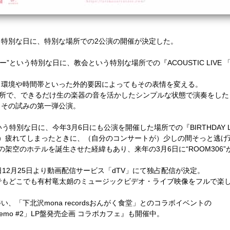
、特別な日に、特別な場所での
2
公演の開催が決定した。
ー
”
という特別な日に、教会という特別な場所での『
ACOUSTIC LIVE
、環境や時間帯といった外的要因によってもその表情を変える。
所で、できるだけ生の楽器の音を活かしたシンプルな状態で演奏をした
。その試みの第一弾公演。
いう特別な日に、今年
3
月
6
日にも公演を開催した場所での『
BIRTHDAY 
）疲れてしまったときに、（自分のコンサートが）少しの間そっと逃げ
の架空のホテルを誕生させた経緯もあり、来年の
3
月
6
日に
“ROOM306”
日
12
月
25
日より動画配信サービス「
dTV
」にて独占配信が決定。
でもどこでも有村竜太朗のミュージックビデオ・ライブ映像をフルで楽
伴い、「下北沢
mona records
おんがく食堂」とのコラボイベントの
demo #2
」
LP
盤発売企画 コラボカフェ』も開催中。