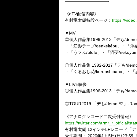
——————————-
《
dTV
配信内容》
有村竜太朗特設ページ：
https://video
▼
MV
◎個人作品集
1996-2013
「デも
/demo
・「幻形テープ
/genkeitêpu
」・「浮
・「うフふ
/ufufu
」・「猫夢
/nekoyu
◎個人作品集
1992-2017
「デも
/dem
・「くるおし花
/kuruoshibana
」・「
▼
LIVE
映像
◎個人作品集
1996-2013
「デも
/demo
◎
TOUR2019
「デも
/demo #2
」
-Roa
《アナログレコード二次受付情報》
https://twitter.com/armr_r_official/
有村竜太朗
12
インチ
LP
レコード「デ
受注期間：
2020
年
1
月
5
日
(
日
)23:59