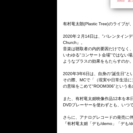
有村竜太朗
(Plastic Tree)
のライブが
2020
年２月
14
日は、
”
バレンタインデ
Church
』。
音楽は聴取者の内的要因だけでなく
いわゆる
“
コンサート会場
”
ではない場
ようなプラスの効果をもたらすのか
2020
年
3
年
6
日は、自身の
“
誕生日
”
と
その際、
MC
で「（現実や日常生活に
の意味をこめて
“ROOM306”
という名
また、有村竜太朗映像作品
12
本を本
DVD
プレーヤーを使わずとも、いつ
さらに、アナログレコードの発売に
『有村竜太朗「デも
/demo
」「デも
/