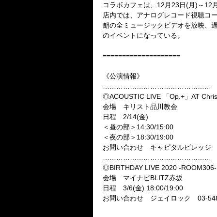
コラボカフェは、
12
月
23
日
(
月
)
～
12
店内では、アナログレコード視聴コ
朗の全ミュージックビデオを放映、
のイベントになっている。
====================
《公演情報》
…………………………………………
◎
ACOUSTIC LIVE
「
Op.+
」
AT Chri
会場 キリスト品川教会
日程
2/14(
金
)
＜昼の部＞
14:30/15:00
＜夜の部＞
18:30/19:00
お問い合わせ キャピタルビレッ
…………………………………………
◎
BIRTHDAY LIVE 2020 -ROOM306-
会場 マイナビ
BLITZ
赤坂
日程
3/6(
金
) 18:00/19:00
お問い合わせ ジェイロック
03-54