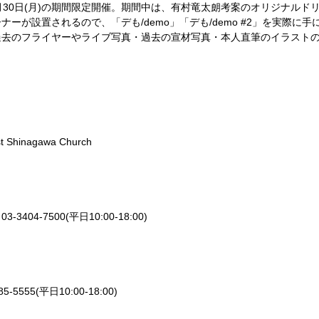
月
30
日
(
月
)
の期間限定開催。期間中は、有村竜太朗考案のオリジナルド
ーナーが設置されるので、「デも
/demo
」「デも
/demo #2
」を実際に手
過去のフライヤーやライブ写真・過去の宣材写真・本人直筆のイラスト
st Shinagawa Church
ジ
03-3404-7500(
平日
10:00-18:00)
85-5555(
平日
10:00-18:00)