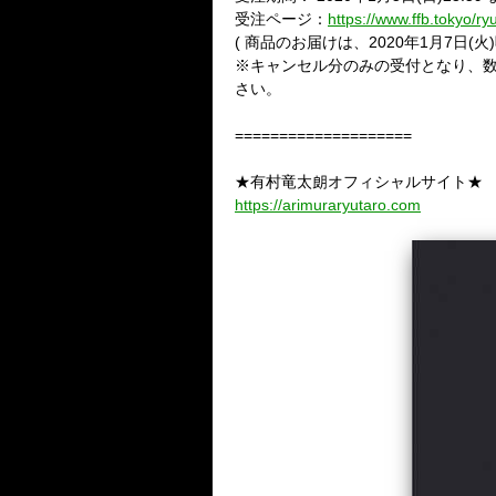
受注ページ：
https://www.ffb.tokyo/ry
(
商品のお届けは、
2020
年
1
月
7
日
(
火
)
※
キャンセル分のみの受付となり、
さい。
====================
★有村竜太朗オフィシャルサイト★
https://arimuraryutaro.com