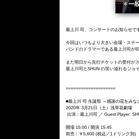
最上川 司、コンサートのお知らせで
今回はいつもより大きい会場・ステ
バンドのドラマーである最上川司が
また明日から先行チケットの受付がスター
最上川司と
SHUN.
の笑い溢れるジョ
====================
■最上川 司 生誕祭 ～感謝の花をみ
2020年 3月21日（土）浅草花劇場
出演：最上川司 ／
Guest Player: S
開場
15:00 /
開演
15:45
前売：￥
5,600 (
税込／
1
ドリンク別
)