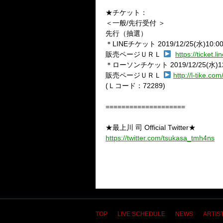
★チケット：
＜一般
/
先行受付 ＞
先行（抽選）
＊
LINE
チケット
2019/12/25(
水
)10:0
販売ページＵＲＬ
https://ticket.
＊ローソンチケット
2019/12/25(
水
)1
販売ページＵＲＬ
http://l-tike.c
(
Ｌコード：
72289)
====================
★最上川 司 Official Twitter★
https://twitter.com/tsukasa_tmh4ns
TOP
LIVE SCHEDULE
NEWS
ARTIST