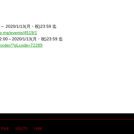
0
～
2020/1/13(
月・祝
)23:59
迄
line.me/events/4519/1
2:00
～
2020/1/13(
月・祝
)23:59
迄
om/order/?gLcode=72289
 FILE
VISUTV
LINK