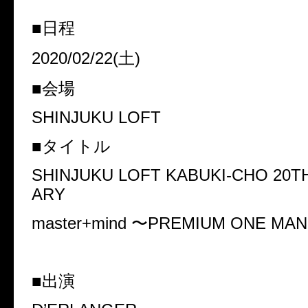
■日程
2020/02/22(土)
■会場
SHINJUKU LOFT
■タイトル
SHINJUKU LOFT KABUKI-CHO 20T
ARY
master+mind 〜PREMIUM ONE MA
■出演