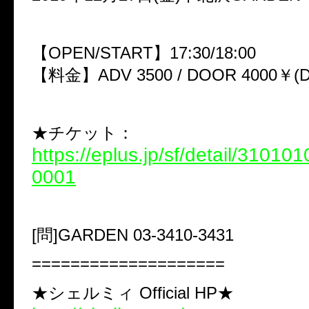
【OPEN/START】17:30/18:00
【料金】ADV 3500 / DOOR 4000￥(
★チケット：
https://eplus.jp/sf/detail/3101
0001
[問]GARDEN 03-3410-3431
====================
★シェルミィ Official HP★