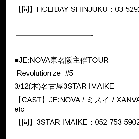
【問】HOLIDAY SHINJUKU：03-5292
——————————-
■JE:NOVA東名阪主催TOUR
-Revolutionize- #5
3/12(木)名古屋3STAR IMAIKE
【CAST】JE:NOVA / ミスイ / XANVAL
etc
【問】3STAR IMAIKE：052-753-590