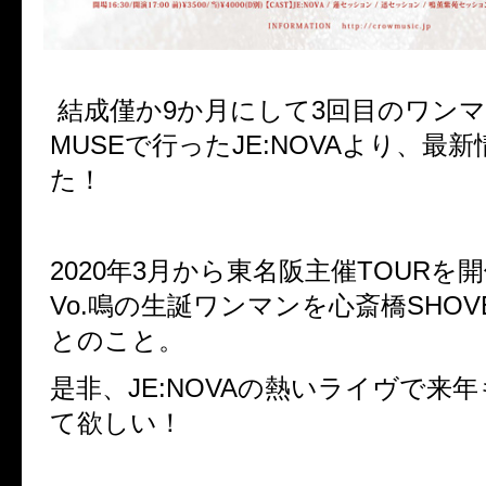
結成僅か9か月にして3回目のワンマン
MUSEで行ったJE:NOVAより、最
た！
2020年3月から東名阪主催TOURを
Vo.鳴の生誕ワンマンを心斎橋SHOV
とのこと。
是非、JE:NOVAの熱いライヴで来
て欲しい！