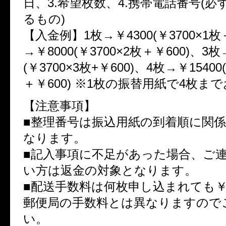
日、3.希望枚数、4.携帯電話番号(
るもの)
【入金例】1枚→￥4300(￥3700×1枚
→￥8000(￥3700×2枚＋￥600)、3枚
(￥3700×3枚+￥600)、4枚→￥15400
＋￥600) ※1枚の振替用紙で4枚ま
【注意事項】
■整理番号は振込用紙の到着順に関
なります。
■記入事項に不足があった場合、ご
い方は返金の対象となります。
■配送手数料は何枚申し込まれても￥
郵便局の手数料とは異なりますので
い。