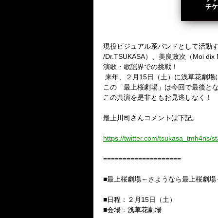
現役ビジュアル系バンドとして活動
/Dr.TSUKASA
）、美良政次（
Moi dix 
演歌・歌謡界での挑戦！
来年、
２月
15
日（土）に浅草花劇場
この「最上桜劇場」は今回で最後と
この共演を是非ともお見逃しなく！
最上川司さんコメントは下記。
https://twitter.com/tsukasa_tmh4ns
====================
■最上桜劇場～さようなら最上桜劇場
■日程：２月
15
日（土）
■会場：浅草花劇場