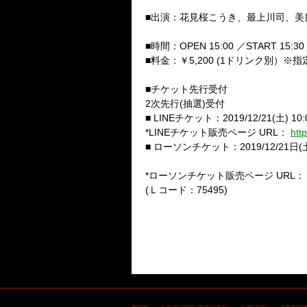
■出演：花見桜こうき、最上川司、美
■時間：
OPEN 15:00
／
START 15:30
■料金：￥
5,200 (1
ドリンク別）
※
指
■チケット先行受付
2
次先行
(
抽選
)
受付
■
LINE
チケット：
2019/12/21(
土
) 10
*LINE
チケット販売ページ
URL
：
htt
■ ローソンチケット：
2019/12/21
日
(
*
ローソンチケット販売ページ
URL
(
Ｌコード：
75495)