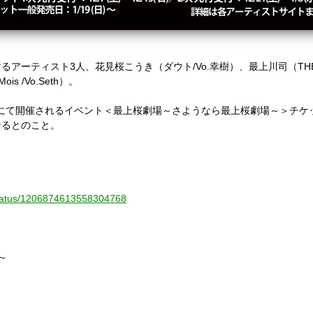
するアーティスト
3
人、
花見桜こうき（ダウト
/Vo.
幸樹）、最上川司（
TH
Mois /Vo.Seth
）。
にて開催されるイベント＜
最上桜劇場～さようなら最上桜劇場～＞チケ
なるとのこと。
/status/1206874613558304768
～