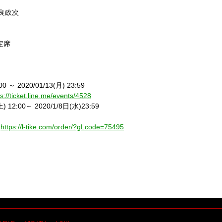
良政次
定席
:00
～
2020/01/13(
月
) 23:59
ps://ticket.line.me/events/4528
土
) 12:00
～
2020/1/8
日
(
水
)23:59
：
https://l-tike.com/order/?gLcode=75495