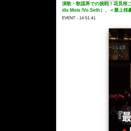
演歌・歌謡界での挑戦！花見桜こうき（ダ
dix Mois /Vo.Seth）
EVENT - 14:51:41