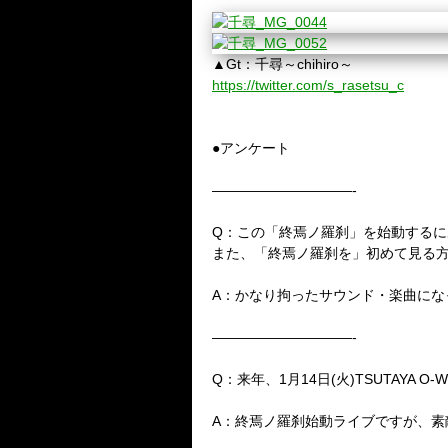
▲Gt：千尋～chihiro～
https://twitter.com/s_rasetsu_c
●アンケート
——————————-
Q：この「終焉ノ羅刹」を始動する
また、「終焉ノ羅刹を」初めて見る方
A：かなり拘ったサウンド・楽曲に
——————————-
Q：来年、1月14日(火)TSUTAYA
A：終焉ノ羅刹始動ライブですが、