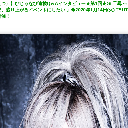
）】びじゅなび連載Q＆Aインタビュー★第1回★Gt.千尋～ch
り上がるイベントにしたい 」◆2020年1月14日(火) TSUTA
開催！