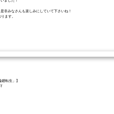
ございました！
レイ、是非みなさんも楽しみにしていて下さいね！
おります。
輪廻転生」】
ST