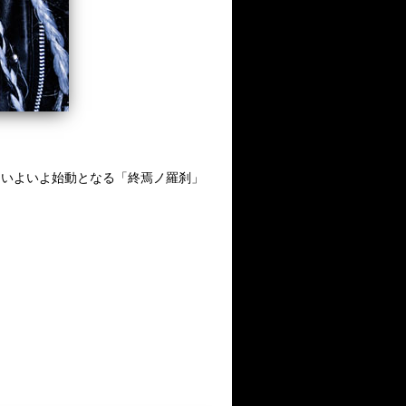
＞よりいよいよ始動となる「終焉ノ羅刹」