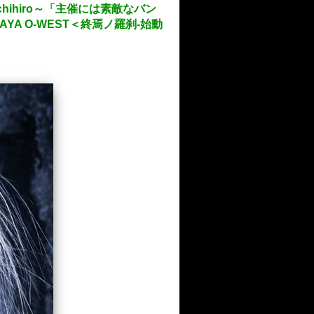
ihiro～「主催には素敵なバン
YA O-WEST＜終焉ノ羅刹-始動