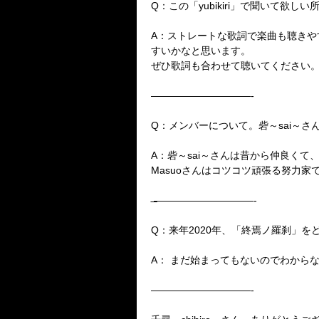
Q：この「yubikiri」で聞いて
A：ストレートな歌詞で楽曲も聴き
すいかなと思います。
ぜひ歌詞も合わせて聴いてください
——————————-
Q：メンバーについて。砦～sai～さ
A：砦～sai～さんは昔から仲良く
Masuoさんはコツコツ頑張る努力
̶̶̶̶̶̶̶̶̶̶̶̶̶̶̶——————————-
Q：来年2020年、「終焉ノ羅刹」
A：
まだ始まってもないのでわからな
——————————-