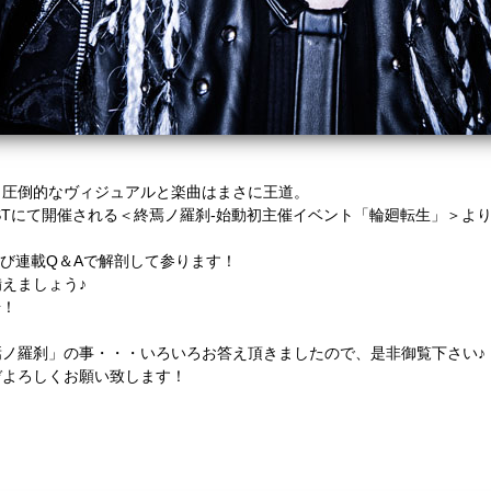
く圧倒的なヴィジュアルと楽曲はまさに王道。
YA O-WESTにて開催される＜終焉ノ羅刹-始動初主催イベント「輪廻転生」
なび連載Q＆Aで解剖して参ります！
えましょう♪
場！
ノ羅刹」の事・・・いろいろお答え頂きましたので、是非御覧下さい♪
うぞよろしくお願い致します！