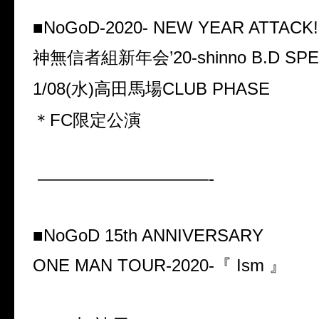
■NoGoD-2020- NEW YEAR ATTACK!
神無信者組新年会’20-shinno B.D SPE
1/08(水)高田馬場CLUB PHASE
＊FC限定公演
——————————-
■NoGoD 15th ANNIVERSARY
ONE MAN TOUR-2020-『 Ism 』