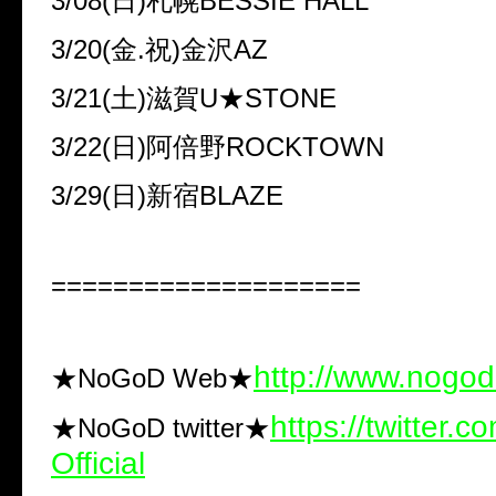
3/08(日)札幌BESSIE HALL
3/20(金.祝)金沢AZ
3/21(土)滋賀U★STONE
3/22(日)阿倍野ROCKTOWN
3/29(日)新宿BLAZE
====================
http://www.nogod.
★NoGoD Web★
https://twitter
★NoGoD twitter★
Official