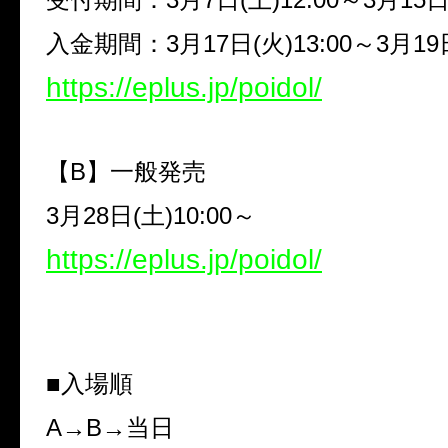
入金期間：
3
月
17
日
(
火
)13:00
～
3
月
19
https://eplus.jp/poidol/
【
B
】一般発売
3
月
28
日
(
土
)10:00
～
https://eplus.jp/poidol/
■入場順
A
→
B
→当日