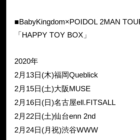
■BabyKingdom
×
POIDOL 2MAN TOU
「
HAPPY TOY BOX
」
2020
年
2
月
13
日
(
木
)
福岡
Queblick
2
月
15
日
(
土
)
大阪
MUSE
2
月
16
日
(
日
)
名古屋
ell.FITSALL
2
月
22
日
(
土
)
仙台
enn 2nd
2
月
24
日
(
月祝
)
渋谷
WWW