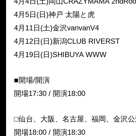
4
月
4
日
(
土
)
岡山
CRAZYMAMA 2ndRo
4
月
5
日
(
日
)
神戸 太陽と虎
4
月
11
日
(
土
)
金沢
vanvanV4
4
月
12
日
(
日
)
新潟
CLUB RIVERST
4
月
19
日
(
日
)SHIBUYA WWW
■開場
/
開演
開場
17:30 /
開演
18:00
□仙台、大阪、名古屋、福岡、金沢公
開場
18:00 /
開演
18:30