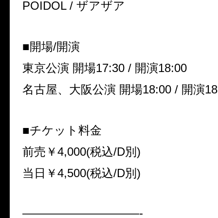
POIDOL /
ザアザア
■開場
/
開演
東京公演 開場
17:30 /
開演
18:00
名古屋、大阪公演 開場
18:00 /
開演
18
■チケット料金
前売￥
4,000(
税込
/D
別
)
当日￥
4,500(
税込
/D
別
)
——————————-