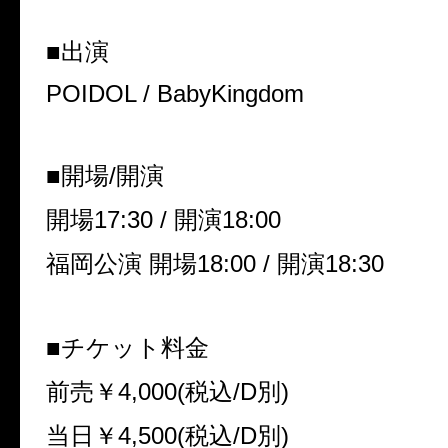
■出演
POIDOL / BabyKingdom
■開場
/
開演
開場
17:30 /
開演
18:00
福岡公演 開場
18:00 /
開演
18:30
■チケット料金
前売￥
4,000(
税込
/D
別
)
当日￥
4,500(
税込
/D
別
)