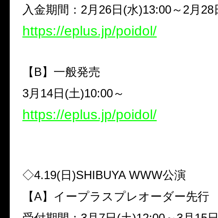
入金期間：
2
月
26
日
(
水
)13:00
～
2
月
28
https://eplus.jp/poidol/
【
B
】一般発売
3
月
14
日
(
土
)10:00
～
https://eplus.jp/poidol/
◇
4.19(
日
)SHIBUYA WWW
公演
【
A
】イープラスプレオーダー先行
受付期間：
3
月
7
日
(
土
)12:00
～
3
月
15