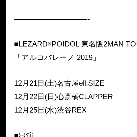
——————————-
■LEZARD
×
POIDOL
東名阪
2MAN TO
「アルコバレーノ
2019
」
12
月
21
日
(
土
)
名古屋
ell.SIZE
12
月
22
日
(
日
)
心斎橋
CLAPPER
12
月
25
日
(
水
)
渋谷
REX
■出演