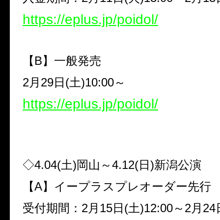
https://eplus.jp/poidol/
【
B
】一般発売
2
月
29
日
(
土
)10:00
～
https://eplus.jp/poidol/
◇
4.04(
土
)
岡山～
4.12(
日
)
新潟公演
【
A
】イープラスプレオーダー先行
受付期間：
2
月
15
日
(
土
)12:00
～
2
月
24