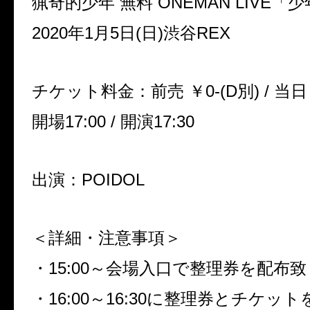
猟奇的少年 無料
ONEMAN LIVE
「少
2020
年
1
月
5
日
(
日
)
渋谷
REX
チケット料金：前売 ￥
0-(D
別
) /
当日
開場
17:00 /
開演
17:30
出演：POIDOL
＜詳細・注意事項＞
・
15:00
～会場入口で整理券を配布致
・
16:00
～
16:30
に整理券とチケット