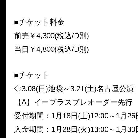
■チケット料金
前売￥
4,300(
税込
/D
別
)
当日￥
4,800(
税込
/D
別
)
■チケット
◇
3.08(
日
)
池袋～
3.21(
土
)
名古屋公演
【
A
】イープラスプレオーダー先行
受付期間：
1
月
18
日
(
土
)12:00
～
1
月
26
入金期間：
1
月
28
日
(
火
)13:00
～
1
月
30