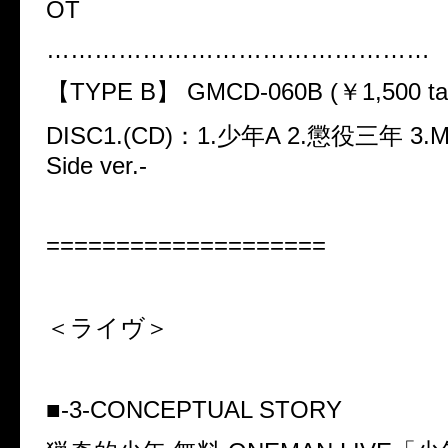
OT
…………………………………………
【
TYPE B
】
GMCD-060B (
￥
1,500 ta
DISC1.(CD)
：
1.
少年
A 2.
懲役三年
3.M
Side ver.-
====================
＜ライヴ＞
■-3-CONCEPTUAL STORY