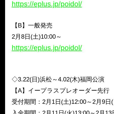
https://eplus.jp/poidol/
【
B
】一般発売
2
月
8
日
(
土
)10:00
～
https://eplus.jp/poidol/
◇
3.22(
日
)
浜松～
4.02(
木
)
福岡公演
【
A
】イープラスプレオーダー先行
受付期間：
2
月
1
日
(
土
)12:00
～
2
月
9
日
(
入金期間：
2
月
11
日
(
火
)13:00
～
2
月
13