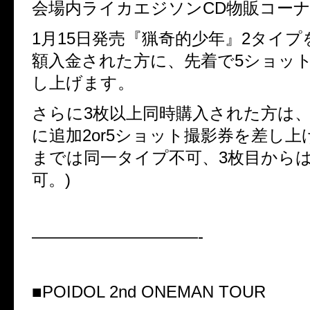
会場内ライカエジソン
CD
物販コー
1
月
15
日発売『猟奇的少年』
2
タイプ
額入金された方に、先着で
5
ショッ
し上げます。
さらに
3
枚以上同時購入された方は
に追加
2or5
ショット撮影券を差し上
までは同一タイプ不可、
3
枚目から
可。
)
——————————-
■POIDOL 2nd ONEMAN TOUR