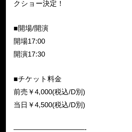
クショー決定！
■開場
/
開演
開場
17:00
開演
17:30
■チケット料金
前売￥
4,000(
税込
/D
別
)
当日￥
4,500(
税込
/D
別
)
——————————-