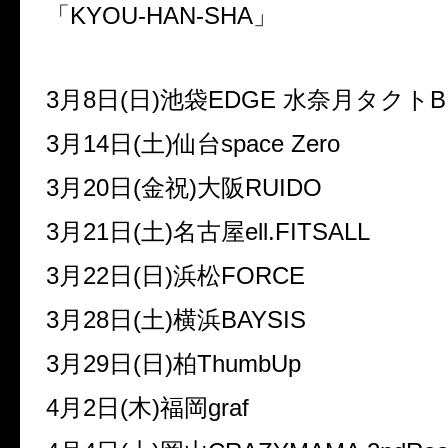
「
KYOU-HAN-SHA
」
3
月
8
日
(
日
)
池袋
EDGE
水奈月タクト
B
3
月
14
日
(
土
)
仙台
space Zero
3
月
20
日
(
金祝
)
大阪
RUIDO
3
月
21
日
(
土
)
名古屋
ell.FITSALL
3
月
22
日
(
日
)
浜松
FORCE
3
月
28
日
(
土
)
横浜
BAYSIS
3
月
29
日
(
日
)
柏
ThumbUp
4
月
2
日
(
木
)
福岡
graf