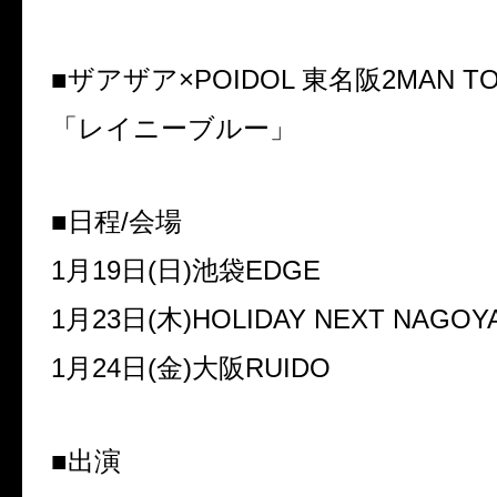
■ザアザア×
POIDOL
東名阪
2MAN T
「レイニーブルー」
■日程
/
会場
1
月
19
日
(
日
)
池袋
EDGE
1
月
23
日
(
木
)HOLIDAY NEXT NAGOY
1
月
24
日
(
金
)
大阪
RUIDO
■出演