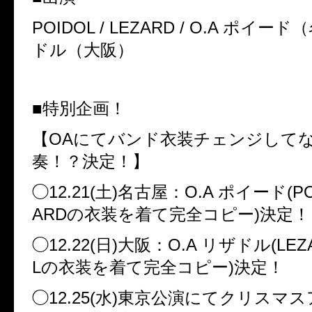
POIDOL / LEZARD / O.A
ポイード（
ドル（大阪）
■特別企画！
【
OA
にてバンド衣装チェンジして
奏！？決定！】
◯
12.21(
土
)
名古屋：
O.A
ポイード
(P
ARD
の衣装を着て完全コピー
)
決定！
◯
12.22(
日
)
大阪：
O.A
リザドル
(LEZ
L
の衣装を着て完全コピー
)
決定！
◯
12.25(
水
)
東京公演にてクリスマス