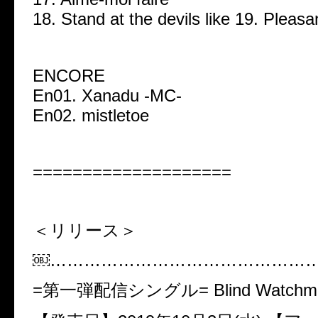
18. Stand at the devils like 19. Pleasa
ENCORE
En01. Xanadu -MC-
En02. mistletoe
====================
＜リリース＞
￼………………………………………
=第一弾配信シングル= ​Blind Watchm