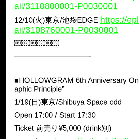
ail/3110800001-P0030001
https://ep
12/10(火)東京/池袋EDGE
ail/3108760001-P0030001
￼￼￼￼￼￼
——————————-
■HOLLOWGRAM 6th Anniversary One
aphic Principle”
1/19(日)東京/Shibuya Space odd
Open 17:00 / Start 17:30
Ticket 前売り¥5,000 (drink別)