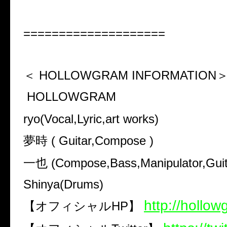
====================
＜ HOLLOWGRAM INFORMATION
HOLLOWGRAM
ryo(Vocal,Lyric,art works)
夢時 ( Guitar,Compose )
一也 (Compose,Bass,Manipulator,Guit
Shinya(Drums)
http://hollow
【オフィシャルHP】