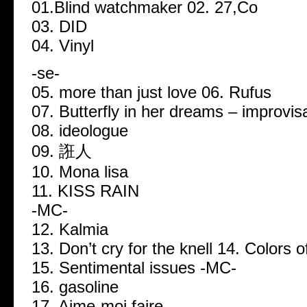
01.Blind watchmaker 02. 27,Co
03. DID
04. Vinyl
-se-
05. more than just love 06. Rufus
07. Butterfly in her dreams – improvis
08. ideologue
09. 誑人
10. Mona lisa
11. KISS RAIN
-MC-
12. Kalmia
13. Don’t cry for the knell 14. Colors
15. Sentimental issues -MC-
16. gasoline
17. Aime-moi faire