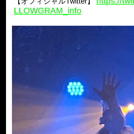
https://tw
【オフィシャルTwitter】
LLOWGRAM_info