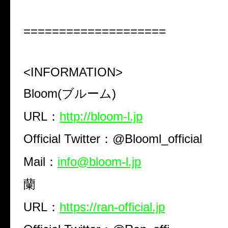
====================
<INFORMATION>
Bloom(ブルーム)
URL：
http://bloom-l.jp
Official Twitter：@Blooml_official
Mail：
info@bloom-l.jp
蘭
URL：
https://ran-official.jp