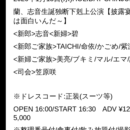
蘭、志音生誕独断下剋上公演【披露
は面白いんだ～】
<新郎>志音<新婦>碧
<新郎ご家族>TAICHI/命依/かごめ/紫
<新婦ご家族>美亮/ブキミ/マル/エマ
<司会>笠原咲
※ドレスコード:正装(スーツ等)
OPEN 16:00/START 16:30 ADV ¥12
5,000
※整理番号付/食事付/飲み放題付/撮