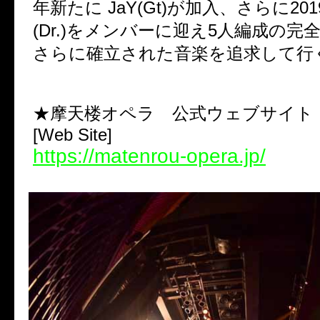
年新たに JaY(Gt)が加入、さらに20
(Dr.)をメンバーに迎え5人編成の完
さらに確立された音楽を追求して行
★摩天楼オペラ 公式ウェブサイト
[Web Site]
https://matenrou-opera.jp/