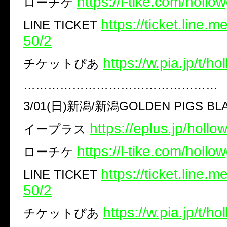
https://l-tike.com/hollo
ローチケ
https://ticket.line.
LINE TICKET
50/2
https://w.pia.jp/t/h
チケットぴあ ​
…………………………………………
3/01(日)新潟/新潟GOLDEN PIGS BL
https://eplus.jp/holl
イープラス
https://l-tike.com/hollo
ローチケ
https://ticket.line.
LINE TICKET
50/2
​https://w.pia.jp/t/h
チケットぴあ