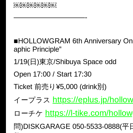
￼￼￼￼￼￼
——————————-
■HOLLOWGRAM 6th Anniversary One
aphic Principle”
1/19(日)東京/Shibuya Space odd
Open 17:00 / Start 17:30
Ticket 前売り¥5,000 (drink別)
​https://eplus.jp/hol
イープラス
https://l-tike.com/holl
ローチケ
問)DISKGARAGE 050-5533-0888(平日