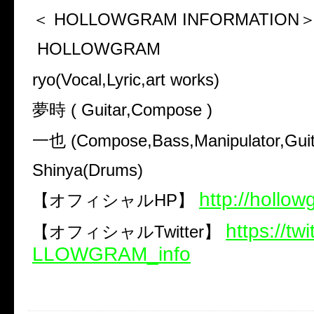
＜ HOLLOWGRAM INFORMATION
HOLLOWGRAM
ryo(Vocal,Lyric,art works)
夢時 ( Guitar,Compose )
一也 (Compose,Bass,Manipulator,Guit
Shinya(Drums)
http://hollow
【オフィシャルHP】
https://tw
【オフィシャルTwitter】
LLOWGRAM_info