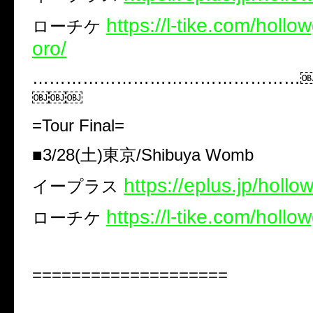
​https://l-tike.com/holl
ローチケ
oro/
…………………………………………
￼￼￼
=Tour Final=
■3/28(土)東京/Shibuya Womb
https://eplus.jp/holl
イープラス
https://l-tike.com/hollo
ローチケ
====================