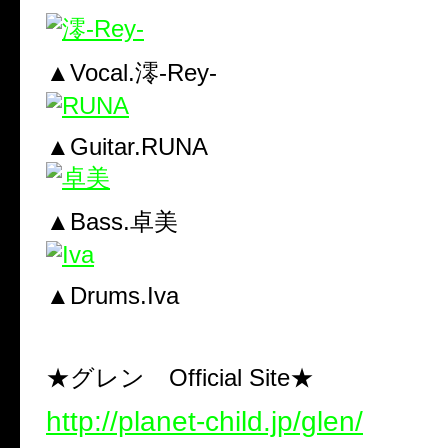
▲Vocal.澪-Rey-
▲Guitar.RUNA
▲Bass.卓美
▲Drums.Iva
★グレン Official Site★
http://planet-child.jp/glen/