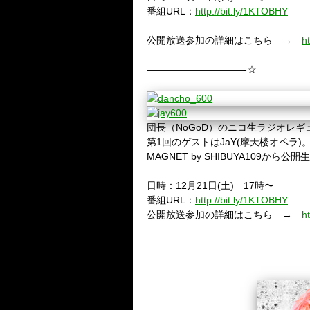
番組URL：
http://bit.ly/1KTOBHY
公開放送参加の詳細はこちら →
h
——————————-☆
団長（NoGoD）のニコ生ラジオレギ
第1回のゲストはJaY(摩天楼オペラ)
MAGNET by SHIBUYA109から公
日時：12月21日(土) 17時〜
番組URL：
http://bit.ly/1KTOBHY
公開放送参加の詳細はこちら →
h