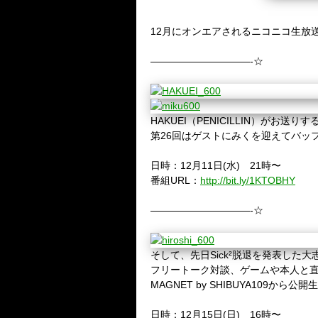
12月にオンエアされるニコニコ生放
——————————-☆
HAKUEI（PENICILLIN）が
第26回はゲストにみくを迎えてバッ
日時：12月11日(水) 21時〜
番組URL：
http://bit.ly/1KTOBHY
——————————-☆
そして、先日Sick²脱退を発表した大志
フリートーク対談、ゲームや本人と
MAGNET by SHIBUYA109から
日時：12月15日(日) 16時〜