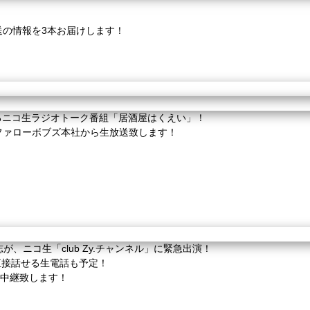
送の情報を3本お届けします！
お送りするニコ生ラジオトーク番組「居酒屋はくえい」！
ファローボブズ本社から生放送致します！
が、ニコ生「club Zy.チャンネル」に緊急出演！
直接話せる生電話も予定！
公開生中継致します！