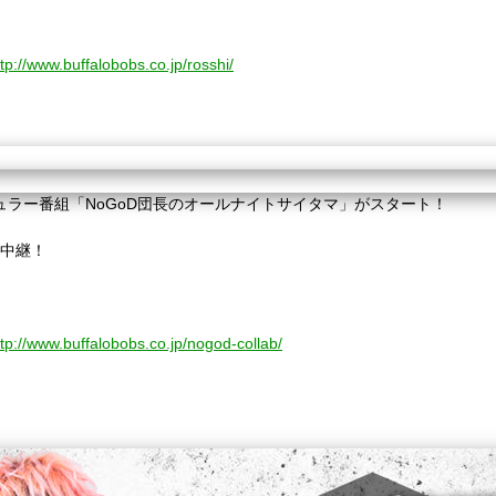
ttp://www.buffalobobs.co.jp/rosshi/
ュラー番組「NoGoD団長のオールナイトサイタマ」がスタート！
。
開生中継！
ttp://www.buffalobobs.co.jp/nogod-collab/