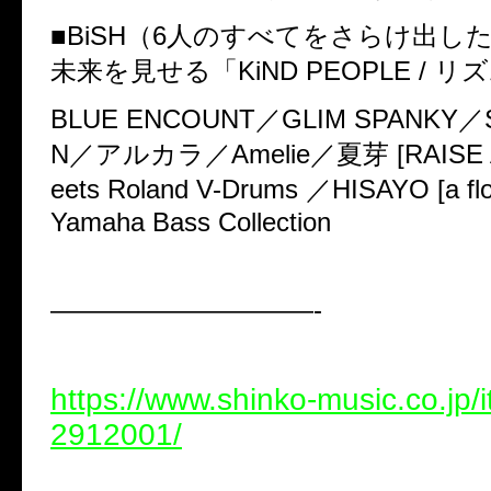
■BiSH（6人のすべてをさらけ出し
未来を見せる「KiND PEOPLE / リ
BLUE ENCOUNT／GLIM SPANKY／S
N／アルカラ／Amelie／夏芽 [RAISE A
eets Roland V-Drums ／HISAYO [a floo
Yamaha Bass Collection
——————————-
https://www.shinko-music.co.jp/
2912001/