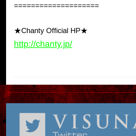
====================
★Chanty Official HP★
http://chanty.jp/