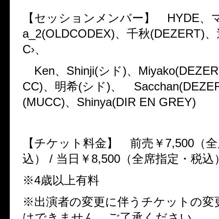
【セッションメンバー】
HYDE
、
a_2(OLDCODEX)
、千秋
(DEZERT)
、
C
›、
Ken
、
Shinji(
シド
)
、
Miyako(DEZER
CC)
、明希
(
シド
)
、
Sacchan(DEZE
(MUCC)
、
Shinya(DIR EN GREY)
【チケット料金】 前売￥
7,500
（全
込）
/
当日￥
8,500
（全席指定・税込
※
4
歳以上有料
※出演者の変更に伴うチケットの変
はできません。ご了承ください。