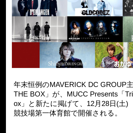
年末恒例の
MAVERICK DC GROUP
THE BOX
」が、
MUCC Presents
「
Tr
ox
」と新たに掲げて、
12
月
28
日
(
土
)
競技場第一体育館で開催される。