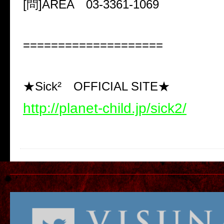
[問]AREA 03-3361-1069
====================
★Sick² OFFICIAL SITE★
http://planet-child.jp/sick2/