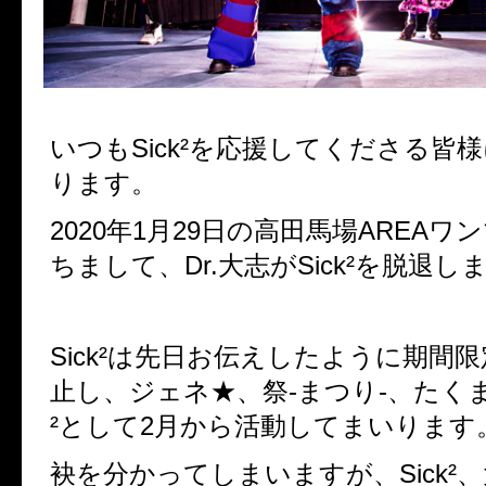
いつもSick²を応援してくださる皆
ります。
2020年1月29日の高田馬場AREA
ちまして、Dr.大志がSick²を脱退し
Sick²は先日お伝えしたように期間
止し、ジェネ★、祭-まつり-、たく
²として2月から活動してまいります
袂を分かってしまいますが、Sick²