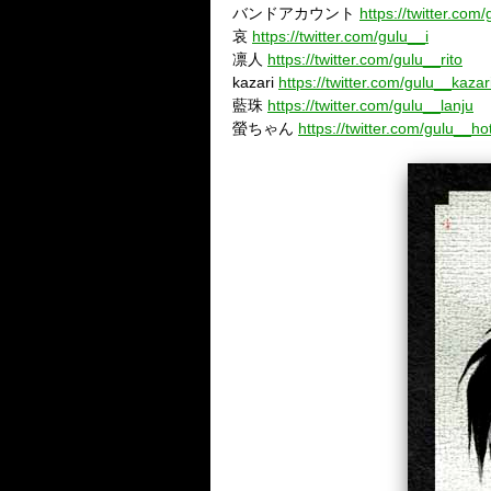
バンドアカウント
https://twitter.co
哀
https://twitter.com/gulu__i
凛人
https://twitter.com/gulu__rito
kazari
https://twitter.com/gulu__kazar
藍珠
https://twitter.com/gulu__lanju
螢ちゃん
https://twitter.com/gulu__h