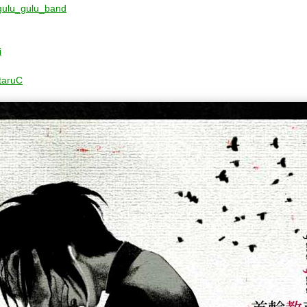
m/gulu_gulu_band
i
otaruC