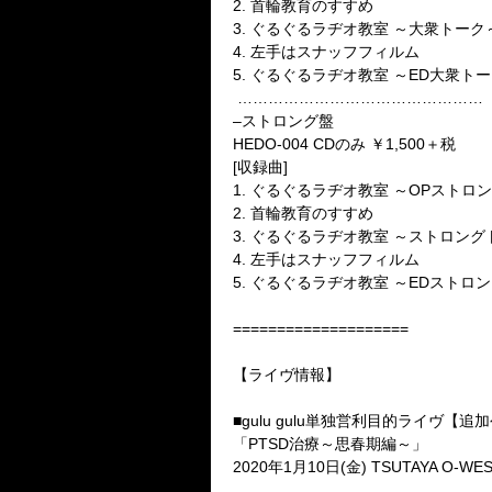
2.
首輪教育のすすめ
3.
ぐるぐるラヂオ教室 ～大衆トーク
4.
左手はスナッフフィルム
5.
ぐるぐるラヂオ教室 ～
ED
大衆トー
…………………………………………
–
ストロング盤
HEDO-004 CD
のみ ￥
1,500
＋税
[
収録曲
]
1.
ぐるぐるラヂオ教室 ～
OP
ストロン
2.
首輪教育のすすめ
3.
ぐるぐるラヂオ教室 ～ストロング
4.
左手はスナッフフィルム
5.
ぐるぐるラヂオ教室 ～
ED
ストロン
====================
【ライヴ情報】
■gulu gulu
単独営利目的ライヴ【追加
「
PTSD
治療～思春期編～」
2020
年
1
月
10
日
(
金
) TSUTAYA O-WE