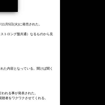
年
11
月
5
日
(
火
)
に発売された。
・ストロング盤共通）なるものから見
られた内容となっている。聞けば聞く
行われる事が発表された。
視聴者をワクワクさせてくれる。