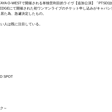
TAYA O-WEST
で開催される単独営利目的ライヴ【追加公演】「
PTSD
治
EDGE
にて開催された初ワンマンライブのチケット申し込みがキャパシ
く居た為、急遽決定したもの。
鋭い人は既に注目している。
EO SPOT
ク～