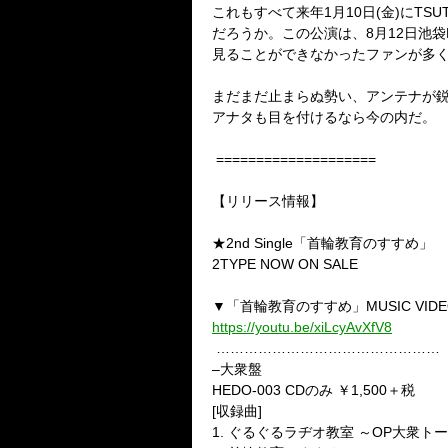
これもすべて来年
1
月
10
日
(
金
)
に
TSU
だろうか。この公演は、
8
月
12
日池袋
見ることができなかったファンが多
まだまだ止まらぬ勢い、アンテナが
アナタも目を付けるなら今の内だ。
====================
【リリース情報】
★2nd Single
「首輪教育のすすめ」
2TYPE NOW ON SALE
▼「首輪教育のすすめ」
MUSIC VID
https://youtu.be/xiLcyAvXfV8
…………………………………………
–
大衆盤
HEDO-003 CD
のみ ￥
1,500
＋税
[
収録曲
]
1.
ぐるぐるラヂオ教室 ～
OP
大衆トー