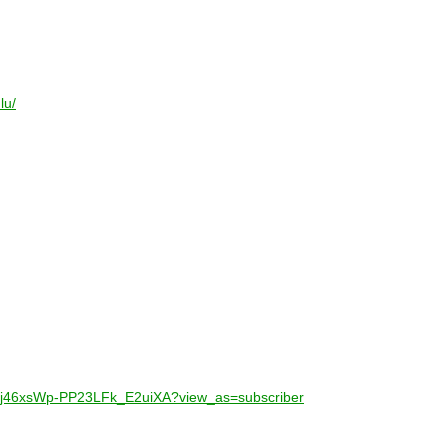
lu/
UCj46xsWp-PP23LFk_E2uiXA?view_as=subscriber