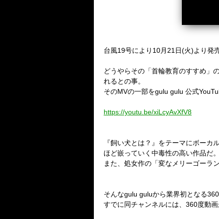
台風
19
号により
10
月
21
日
(
火
)
より発
どうやらその「首輪教育のすすめ」
れるとの事。
その
MV
の一部を
gulu gulu
公式
YouTu
https://youtu.be/xiLcyAvXfV8
『飼い犬とは？』をテーマにボーカ
ほど嵌っていく中毒性の高い作品だ
また、処女作の「変なメリーゴーラ
そんな
gulu gulu
から業界初となる
360
すでに同チャンネルには、
360
度動画