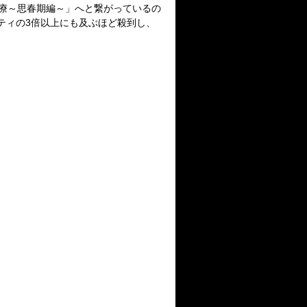
療～思春期編～」へと繋がっているの
ティの
3
倍以上にも及ぶほど殺到し、