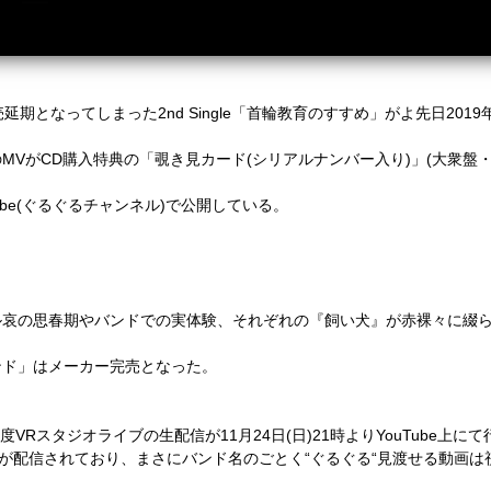
売延期となってしまった
2nd Single
「首輪教育のすすめ」がよ先日
2019
の
MV
が
CD
購入特典の「覗き見カード
(
シリアルナンバー入り
)
」
(
大衆盤
be(
ぐるぐるチャンネル
)
で公開している。
ル哀の思春期やバンドでの実体験、それぞれの『飼い犬』が赤裸々に綴
。
ンド」はメーカー完売となった。
度
VR
スタジオライブの生配信が
11
月
24
日
(
日
)21
時より
YouTube
上にて
が配信されており、まさにバンド名のごとく“ぐるぐる“見渡せる動画は