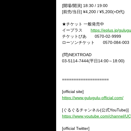
[
開場
/
開演
] 18:30 / 19:00
[
前売
/
当日
] ¥4,200 / ¥5,200(+D
代
)
★チケット 一般発売中
イープラス
https://eplus.jp/gulugu
チケットぴあ
0570-02-9999
ローソンチケット
0570-084-003
(
問
)NEXTROAD
03-5114-7444(
平日
14:00
～
18:00)
====================
[official site]
https://www.gulugulu-official.com/
[
ぐるぐるチャンネル
(
公式
YouTube)]
https://www.youtube.com/channel/
[official Twitter]