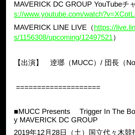
MAVERICK DC GROUP YouTube
チ
s://www.youtube.com/watch?v=XCotL
MAVERICK LINE LIVE
（
https://live.
s/1156308/upcoming/12497521
）
【出演】 逹瑯（
MUCC
）
/
団長（
N
====================
■
MUCC Presents
Trigger In The B
y MAVERICK DC GROUP
2019
年
12
月
28
日（土）国立代々木競