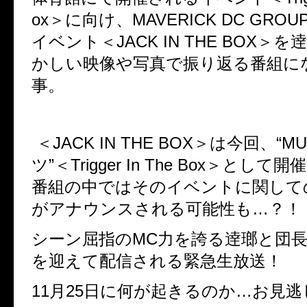
ox＞
に向け、
MAVERICK DC GROU
イベント＜
JACK IN THE BOX＞
を逹
かしい映像や写真で振り返る番組に
事。
＜
JACK IN THE BOX＞
は今回、“
MU
ツ”＜
Trigger In The Box＞として
開
番組の中ではそのイベントに関して
がアナウンスされる可能性も…？！
シーン屈指の
MC
力を誇る逹瑯と団
を迎えて配信される緊急生放送！
11
月
25
日に何が起きるのか…お見逃