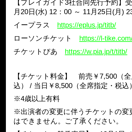
【プレイガイド
3
社合同先行予約】
月
20
日
(
水
) 12
：
00
～
11
月
25
日
(
月
) 2
イープラス
https://eplus.jp/titb/
ローソンチケット
https://l-tike.com/
チケットぴあ
https://w.pia.jp/t/titb/
【チケット料金】 前売￥
7,500
（全
込）
/
当日￥
8,500
（全席指定・税込
※
4
歳以上有料
※出演者の変更に伴うチケットの変
はできません。ご了承ください。