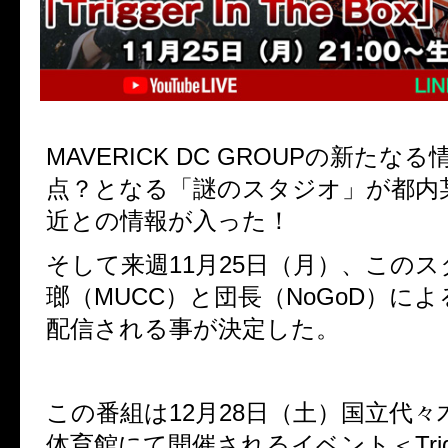
MAVERICK DC GROUP
の新たなる
点？となる「
謎のスタジオ」が都内
近との情報が入った！
そして来週
11
月
25
日（
月）
、
このス
瑯（
MUCC）
と団長（
NoGoD）
によ
配信される事が決定した。
この番組は
12
月
28
日（
土）
国立代々
体育館にて開催されるイベント＜
Tri