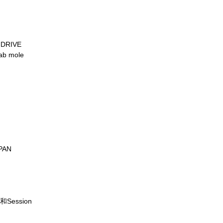
DRIVE
 mole
PAN
ession