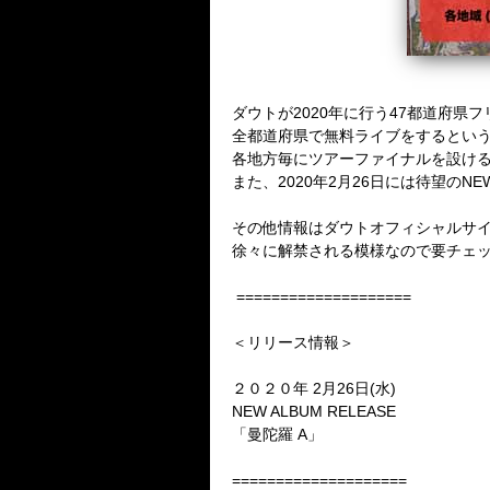
ダウトが2020年に行う47都道府県
全都道府県で無料ライブをするという
各地方毎にツアーファイナルを設け
また、
2020年2月26日
には待望の
NE
その他情報はダウトオフィシャルサイ
徐々に解禁される模様なので要チェ
====================
＜リリース情報＞
２０２０年 2月26日(水)
NEW ALBUM RELEASE
「曼陀羅 A」
====================