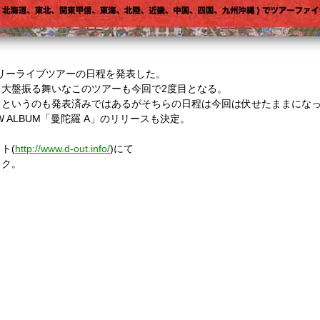
フリーライブツアーの日程を発表した。
大盤振る舞いなこのツアーも今回で2度目となる。
るというのも発表済みではあるがそちらの日程は今回は伏せたままにな
W ALBUM「曼陀羅 A」のリリースも決定。
ト(
http://www.d-out.info/
)にて
ック。