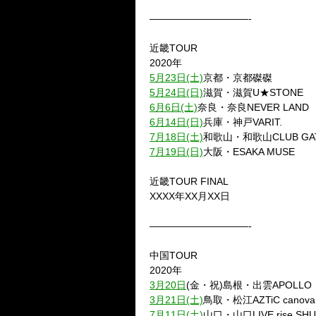
——————————-
近畿TOUR
2020年
5月23日(土)
京都・京都磔磔
5月24日(日)
滋賀・滋賀U★STONE
6月6日(土)
奈良・奈良NEVER LAND
6月14日(日)
兵庫・神戸VARIT.
7月18日(土)
和歌山・和歌山CLUB GA
7月19日(日)
大阪・ESAKA MUSE
近畿TOUR FINAL
XXXX年XX月XX日
——————————-
中国TOUR
2020年
3月20日
(金・祝)島根・出雲APOLLO
3月21日(土)
鳥取・松江AZTiC canova
7月11日(土)
山口・山口LIVE rise SH