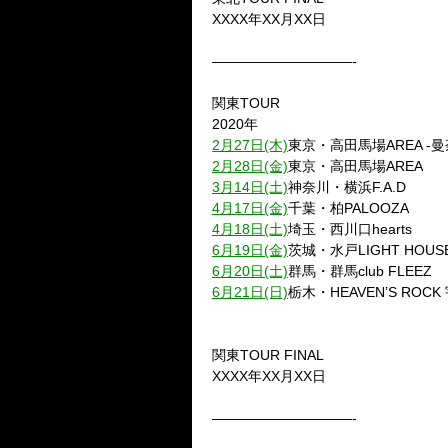
XXXX年XX月XX日
——————————-
関東TOUR
2020年
2月27日(木)
東京・高田馬場AREA -
2月28日(金)
東京・高田馬場AREA
3月14日(土)
神奈川・横浜F.A.D
4月17日(金)
千葉・柏PALOOZA
4月18日(土)
埼玉・西川口hearts
6月19日(金)
茨城・水戸LIGHT HOUS
6月20日(土)
群馬・群馬club FLEEZ
6月21日(日)
栃木・HEAVEN’S ROCK 
関東TOUR FINAL
XXXX年XX月XX日
——————————-