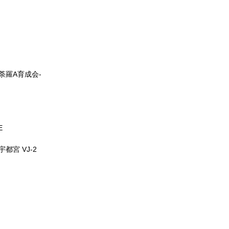
曼荼羅A育成会-
E
宇都宮 VJ-2