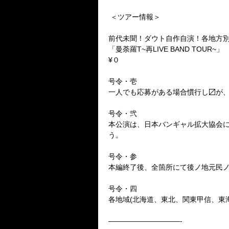
＜
ツアー情報＞
前代未聞！ダウト自作自演！各地方別
「曼荼羅T~再LIVE BAND TOUR~」
¥０
号令・壱
一人でも応募がある場合慣行し
〼
が
号令・弐
本公演は、日本バンギャル拡大協会
う。
号令・参
本編終了後、全箇所にて後ノ地元民
号令・四
各地域(北海道、東北、関東甲信、東
——————————-