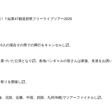
！？結果47都道府県フリーライブツアー2020
、0人の場合その県での興行をキャンセルし
〼
。
に基づいた公演となり
〼
。各地バンギャルの皆さんは家族、友達をお誘
ノ祭リを開催し
〼
。
海、北陸、近畿、中国、四国、九州沖縄)でツアーファイナルし
〼
。