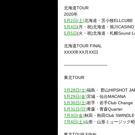
北海道TOUR
2020年
5月2日(土)
北海道・苫小牧ELLCUBE
5月4日
(月・祝)北海道・旭川CASINO 
5月5日
(火・祝)北海道・札幌Sound Lab
北海道TOUR FINAL
XXXX年XX月XX日
——————————-
東北TOUR
3月28日(土)
福島・ 郡山HIPSHOT JA
5月29日(金)
宮城・仙台MACANA
5月30日(土)
岩手・岩手Club Change
5月31日(日)
青森・青森Quarter
7月3日(金)
秋田・秋田Club SWINDLE
7月4日(土)
山形・山形ミュージック昭和S
東北TOUR FINAL