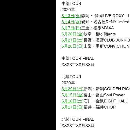
中部TOUR
2020年
3月3日(火)
静岡・ 静岡LIVE ROXY
3月4日(水)
愛知・名古屋ReNY limite
6月7日(日)
三重・松阪M’AXA
6月26日(金)
岐阜・柳ヶ瀬ants
6月27日(土)
長野・長野CLUB JUNK B
6月28日(日)
山梨・甲府CONVICTION
中部TOUR FINAL
XXXX年XX月XX日
北陸TOUR
2020年
3月29日(日)
新潟・新潟GOLDEN PIGS
5月15日(金)
富山・富山Soul Power
5月16日(土)
石川・金沢EIGHT HALL
5月17日(日)
福井・福井CHOP
北陸TOUR FINAL
XXXX年XX月XX日